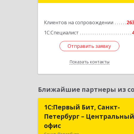
Подробне
Клиентов на сопровождении
26
1С:Специалист
Отправить заявку
Отправить заявку
Показать контакты
Назад
Ближайшие партнеры из со
1С:Первый Бит, Санкт-
1С:Первый Бит, Санкт
Петербург – Центральны
Петербург – Центральны
офис
офи