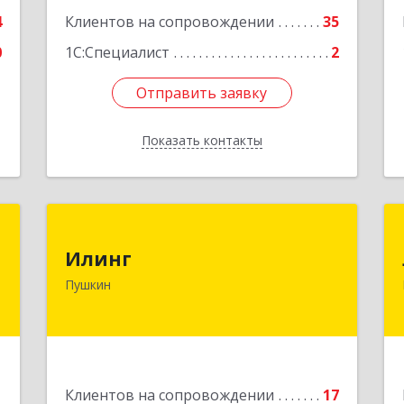
Подробнее
4
Клиентов на сопровождении
35
0
1С:Специалист
2
Отправить заявку
Отправить заявку
Показать контакты
Назад
"
Илинг
Илинг
,
196601, Санкт-Петербург г, Пушкин г,
Пушкин
я
Удаловская ул, дом № 19, корпус 2,
1
лит. А, пом.43,47
е
Подробнее
1
Клиентов на сопровождении
17