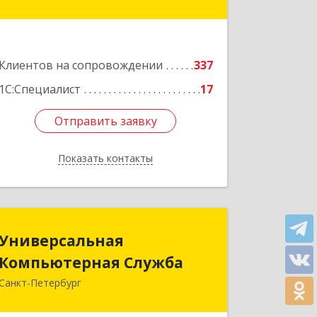
Подробнее
Клиентов на сопровождении
337
1С:Специалист
17
Отправить заявку
Отправить заявку
Показать контакты
Назад
Универсальная
Универсальная
Компьютерная Служба
Компьютерная Служба
Санкт-Петербург
192007, Санкт-Петербург г,
Тамбовская ул, дом № 12, корпус В,