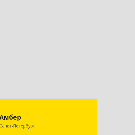
Амбер
Амбер
191119, Санкт-Петербург г, Правды
Санкт-Петербург
ул, дом № 16