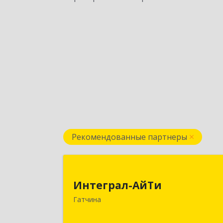
Рекомендованные партнеры
Интеграл-АйТ
Интеграл-АйТи
188300, Ленинградская обл
Гатчина
Гатчинский р-н, Гатчина г, 25 Октябр
пр-кт, дом № 42, литера А, оф.41