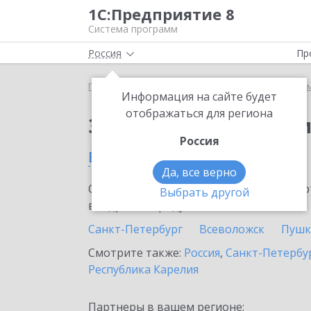
1С:Предприятие 8
Система программ
Россия
Пр
Главная
Сервисы ИТС
Информационная систем
Информация на сайте будет
отображаться для региона
Заказать Информаци
Россия
в Гатчине
Да, все верно
Ознакомьтесь с информационными карт
Выбрать другой
внедрение продукта.
Санкт-Петербург
Всеволожск
Пушк
Смотрите также:
Россия
,
Санкт-Петербур
Республика Карелия
Партнеры в вашем регионе: