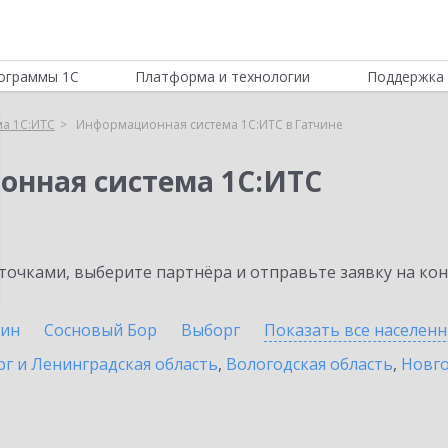
ограммы 1С
Платформа и технологии
Поддержка 
а 1С:ИТС
Информационная система 1С:ИТС в Гатчине
онная система 1С:ИТС
очками, выберите партнёра и отправьте заявку на ко
ин
Сосновый Бор
Выборг
Показать все населен
г и Ленинградская область
,
Вологодская область
,
Новго