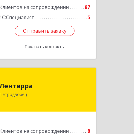
Клиентов на сопровождении
87
1С:Специалист
5
Отправить заявку
Отправить заявку
Показать контакты
Назад
Лентерра
Лентерра
198517, Санкт-Петербург, Петергоф г,
Петродворец
Ропшинское шоссе, дом № 3, корпус 2,
кв.99
Подробнее
Клиентов на сопровождении
8