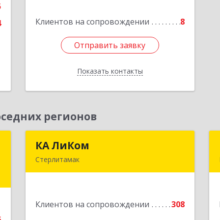
5
е
А, кв.32
Клиентов на сопровождении
8
4
Подробнее
Отправить заявку
Отправить заявку
Показать контакты
Назад
седних регионов
р
КА ЛиКом
КА ЛиКом
о
Стерлитамак
453115, Башкортостан Респ, г.о. город
Стерлитамак, Стерлитамак г,
,
Республиканская ул, дом № 9в
7
Клиентов на сопровождении
308
Подробнее
е
6