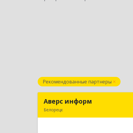
Рекомендованные партнеры
Аверс информ
Аверс инфор
Белорецк
453500, Башкортостан Респ
Белорецкий р-н, Белорецк г, 50 ле
Октября ул, дом № 55, корпус 