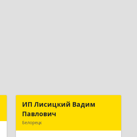
м
ИП Лисицкий Вадим
ИП Лисицкий Вадим
Павлович
Павлович
,
Белорецк
т
453501, Башкортостан Респ, Белорецк
1
г, Кооперативная ул, дом № 4, корпус