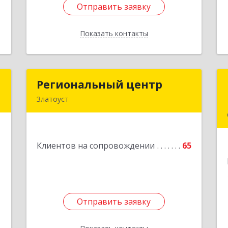
Отправить заявку
Отправить заявку
Показать контакты
Назад
Н
Региональный центр
Региональный центр
Златоуст
й
456227, Челябинская обл, Златоуст г,
8
Мира пр-кт, дом № 21
е
Подробнее
1
Клиентов на сопровождении
65
Отправить заявку
Отправить заявку