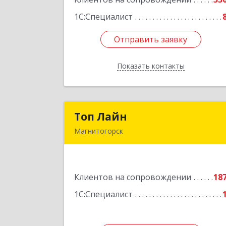
1С:Специалист
Отправить заявку
Отправить заявку
Показать контакты
Назад
Топ Лайн
Топ Лай
Магнитогорск
454000, Челябинская обл
Магнитогорск г, Галиуллина ул, до
№ 11, А, кв.
Клиентов на сопровождении
18
Подробне
1С:Специалист