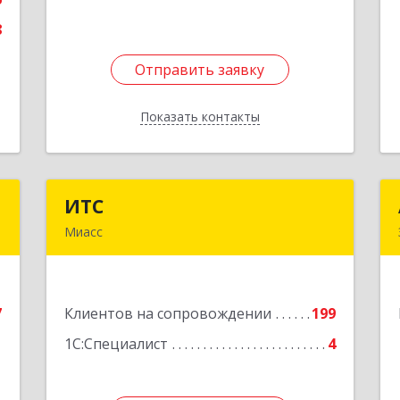
8
Отправить заявку
Отправить заявку
Показать контакты
Назад
н
ИТС
ИТС
Миасс
,
456300, Челябинская обл, Миасс г,
м
Романенко ул, дом № 50б
1
Подробнее
7
Клиентов на сопровождении
199
е
1
1С:Специалист
4