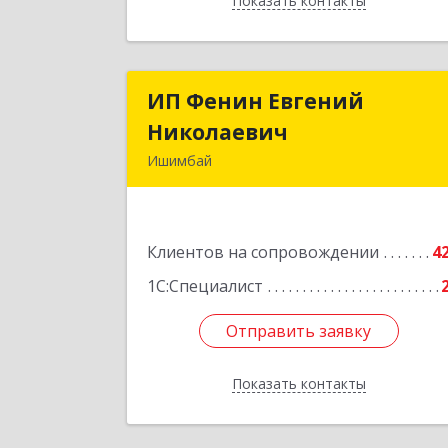
Показать контакты
Назад
ИП Фенин Евгений
ИП Фенин Евгени
Николаевич
Николаеви
Ишимбай
453211, Башкортостан Респ
Ишимбайский р-н, Ишимбай г, Муста
Карима ул, дом № 3
Клиентов на сопровождении
4
Подробне
1С:Специалист
Отправить заявку
Отправить заявку
Показать контакты
Назад