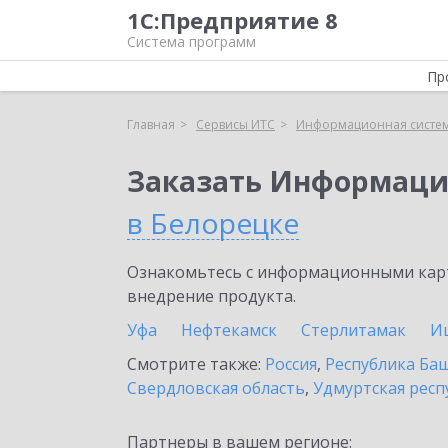
1С:Предприятие 8
Система программ
Пр
Главная
Сервисы ИТС
Информационная систем
Заказать Информаци
в Белорецке
Ознакомьтесь с информационными карт
внедрение продукта.
Уфа
Нефтекамск
Стерлитамак
И
Смотрите также:
Россия
,
Республика Ба
Свердловская область
,
Удмуртская респ
Партнеры в вашем регионе: