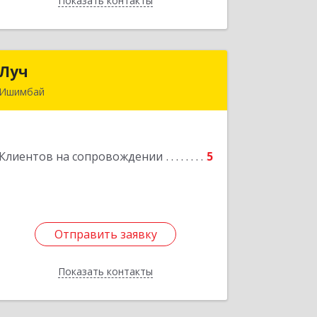
Показать контакты
Назад
Луч
Луч
Ишимбай
453215, Башкортостан Респ,
Ишимбайский р-н, Ишимбай г,
Ленина пр-кт, дом № 29, кв.29
Клиентов на сопровождении
5
Подробнее
Отправить заявку
Отправить заявку
Показать контакты
Назад