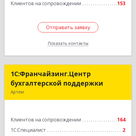
Клиентов на сопровождении
153
Отправить заявку
Отправить заявку
Показать контакты
Назад
1С:Франчайзинг.Центр
1С:Франчайзинг.Центр
бухгалтерской поддержки
бухгалтерской поддержки
Артем
692760, Приморский край, Артем г, Фрунзе ул,
дом № 54А, каб.21
Клиентов на сопровождении
164
Подробнее
1С:Специалист
2