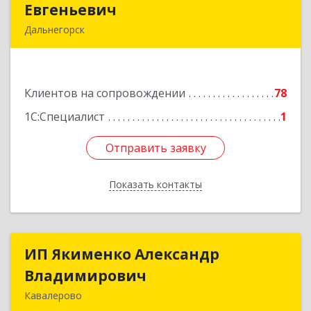
Евгеньевич
Евгеньевич
Дальнегорск
692446, Приморский край, Дальнегорск г,
Инженерная ул, дом № 28, кв.1
Клиентов на сопровождении
78
Подробнее
1С:Специалист
1
Отправить заявку
Отправить заявку
Показать контакты
Назад
ИП Якименко Александр
ИП Якименко Александр
Владимирович
Владимирович
Кавалерово
692400, Приморский край, Кавалеровский р-н,