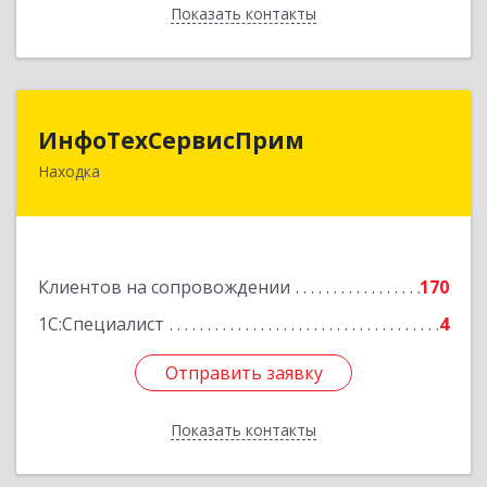
Показать контакты
Назад
ИнфоТехСервисПрим
ИнфоТехСервисПрим
Находка
692916, Приморский край, Находка г,
Чернышевского ул, дом № 36, оф.305
Подробнее
Клиентов на сопровождении
170
1С:Специалист
4
Отправить заявку
Отправить заявку
Показать контакты
Назад