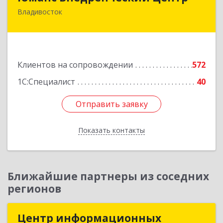
Владивосток
690014, Приморский край, Владивосток г,
Некрасовская ул, дом № 48а
Подробнее
Клиентов на сопровождении
572
1С:Специалист
40
Отправить заявку
Отправить заявку
Показать контакты
Назад
Ближайшие партнеры из соседних
регионов
Центр информационных
Центр информационных