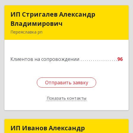
ИП Стригалев Александр
ИП Стригалев Александр
Владимирович
Владимирович
Переяславка рп
682910, Хабаровский край, Имени Лазо р-н,
Переяславка рп, Ленина ул, дом № 30, оф.1
Клиентов на сопровождении
96
Подробнее
Отправить заявку
Отправить заявку
Показать контакты
Назад
ИП Иванов Александр
ИП Иванов Александр