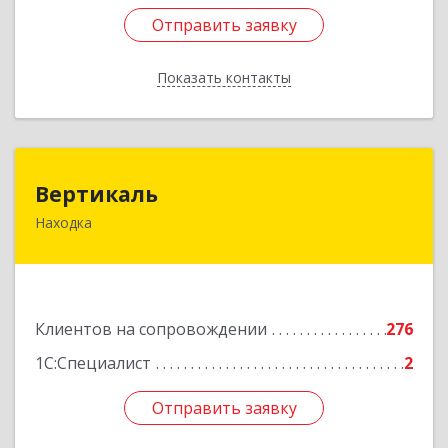
Отправить заявку
Отправить заявку
Показать контакты
Назад
Вертикаль
Вертикаль
Находка
692928, Приморский край, Находка г,
Постышева ул, дом № 27
Подробнее
Клиентов на сопровождении
276
1С:Специалист
2
Отправить заявку
Отправить заявку