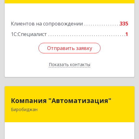
Подробнее
Клиентов на сопровождении
335
1С:Специалист
1
Отправить заявку
Отправить заявку
Показать контакты
Назад
Компания "Автоматизация"
Компания "Автоматизация"
Биробиджан
679016, Еврейская Аобл, Биробиджан г,
Советская ул, дом № 59, кв.3
Подробнее