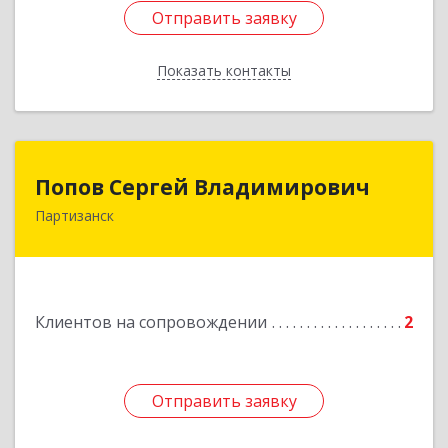
Отправить заявку
Отправить заявку
Показать контакты
Назад
Попов Сергей Владимирович
Попов Сергей Владимирович
Партизанск
692922, Приморский край, г. Находка, ул.
Пограничная, 30-18
Подробнее
Клиентов на сопровождении
2
Отправить заявку
Отправить заявку