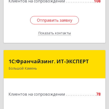
Клиентов на сопровождении
108
Отправить заявку
Отправить заявку
Показать контакты
Назад
1С:Франчайзинг. ИТ-ЭКСПЕРТ
1С:Франчайзинг. ИТ-ЭКСПЕРТ
Большой Камень
692806, Приморский край, Большой Камень г,
Карла Маркса ул, дом № 57, этаж 3
Подробнее
Клиентов на сопровождении
78