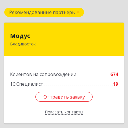
Рекомендованные партнеры
Модус
Модус
Владивосток
690091, Приморский край, Владивосток г, ул.
Фадеева, д. 10
Подробнее
Клиентов на сопровождении
674
1С:Специалист
19
Отправить заявку
Отправить заявку
Показать контакты
Назад