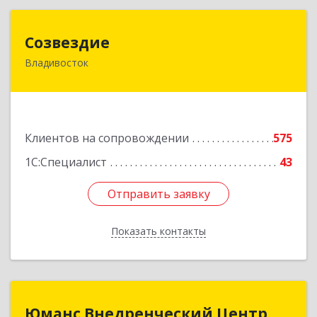
Созвездие
Созвездие
Владивосток
690069, Приморский край, Владивосток г,
Тухачевского ул, дом № 62, кв.94
Подробнее
Клиентов на сопровождении
575
1С:Специалист
43
Отправить заявку
Отправить заявку
Показать контакты
Назад
Юманс Внедренческий Центр
Юманс Внедренческий Центр