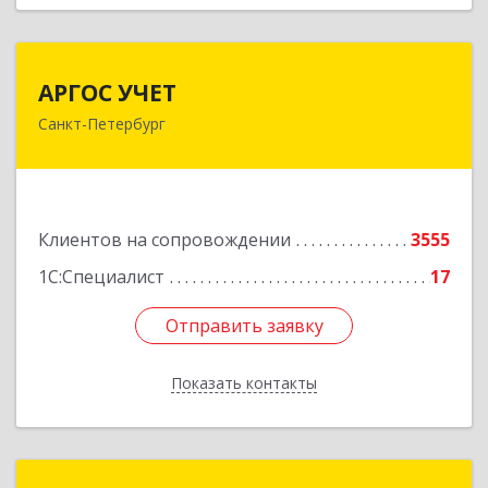
АРГОС УЧЕТ
АРГОС УЧЕТ
Санкт-Петербург
196191, Санкт-Петербург г, Конституции пл,
дом № 7, оф.416
Подробнее
Клиентов на сопровождении
3555
1С:Специалист
17
Отправить заявку
Отправить заявку
Показать контакты
Назад