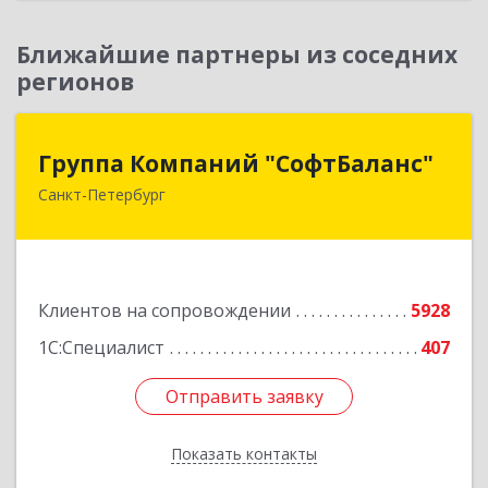
Ближайшие партнеры из соседних
регионов
Группа Компаний "СофтБаланс"
Группа Компаний "СофтБаланс"
Санкт-Петербург
195112, Санкт-Петербург г, Заневский пр-кт,
дом № 30, корпус 2, литера А
Подробнее
Клиентов на сопровождении
5928
1С:Специалист
407
Отправить заявку
Отправить заявку
Показать контакты
Назад