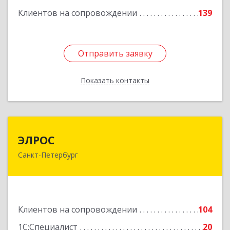
Клиентов на сопровождении
139
Подробнее
Отправить заявку
Отправить заявку
Показать контакты
Назад
ЭЛРОС
ЭЛРОС
Санкт-Петербург
191024, Санкт-Петербург г, Тележная ул, дом №
22, кв.6
Подробнее
Клиентов на сопровождении
104
1С:Специалист
20