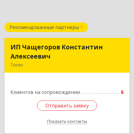
Рекомендованные партнеры
ИП Чащегоров Константин
ИП Чащегоров Константин
Алексеевич
Алексеевич
Тосно
187000, Ленинградская обл, Тосненский р-н,
Тосно г, Ленина пр-кт, дом № 21, кв.22
Клиентов на сопровождении
6
Подробнее
Отправить заявку
Отправить заявку
Показать контакты
Назад