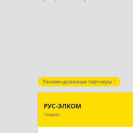
Рекомендованные партнеры
РУС-ЭЛКО
РУС-ЭЛКОМ
Темрюк
353500, Краснодарский край
Темрюкский р-н, Темрюк г, Ленин
ул, дом № 10