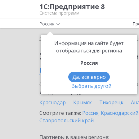
1С:Предприятие 8
Система программ
Россия
Пр
Главная
Сервисы ИТС
ЭДО без электронной под
Информация на сайте будет
отображаться для региона
Заказать ЭДО без эле
Россия
в Темрюке
Да, все верно
Ознакомьтесь с информационными карт
Выбрать другой
внедрение продукта.
Краснодар
Крымск
Тихорецк
Ан
Смотрите также:
Россия
,
Краснодарский
Ставропольский край
Партнеры в вашем регионе: