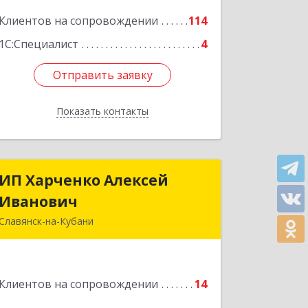
Подробнее
Клиентов на сопровождении
114
1С:Специалист
4
Отправить заявку
Отправить заявку
Показать контакты
Назад
ИП Харченко Алексей
ИП Харченко Алексей
Иванович
Иванович
Славянск-на-Кубани
353 579, Краснодарский край,
ст.Петровская, ул.Кирпичная д.32
Клиентов на сопровождении
14
Подробнее