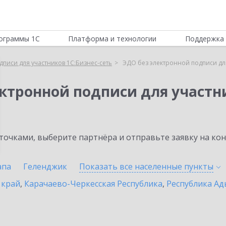
ограммы 1С
Платформа и технологии
Поддержка 
писи для участников 1С:Бизнес-сеть
ЭДО без электронной подписи для
ктронной подписи для участни
очками, выберите партнёра и отправьте заявку на ко
апа
Геленджик
Показать все населенные
пункты
 край
,
Карачаево-Черкесская Республика
,
Республика Ад