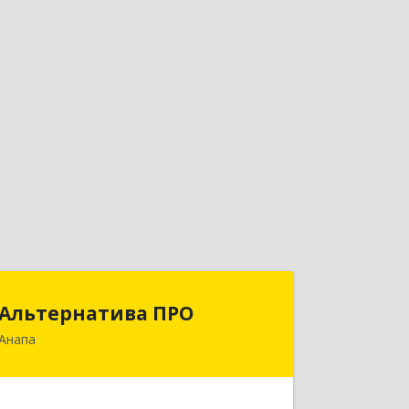
Альтернатива ПРО
Альтернатива ПРО
Анапа
353450, Краснодарский край,
Анапский р-н, Анапа г,
Новороссийская ул, дом № 259, кв.18