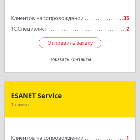
Подробнее
Клиентов на сопровождении
35
1С:Специалист
2
Отправить заявку
Отправить заявку
Показать контакты
Назад
ESANET Serviсe
ESANET Serviсe
Таллинн
Vana-Louna 19, Tallin 10134, Estonia
Подробнее
Клиентов на сопровождении
1