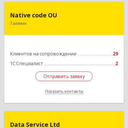
Native code OU
Native code OU
Таллинн
13424, Estonia, Tallinn, Varese tn.10A-45
Подробнее
Клиентов на сопровождении
29
1С:Специалист
2
Отправить заявку
Отправить заявку
Показать контакты
Назад
Data Service Ltd
Data Service Ltd