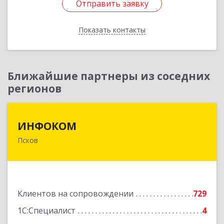
Отправить заявку
Отправить заявку
Показать контакты
Назад
Ближайшие партнеры из соседних
регионов
ИНФОКОМ
ИНФОКОМ
Псков
180000, Псковская обл, Псков г, Советская ул,
дом № 42г
Подробнее
Клиентов на сопровождении
729
1С:Специалист
4