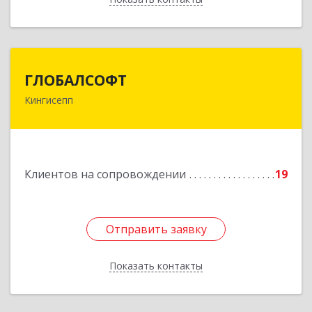
ГЛОБАЛСОФТ
ГЛОБАЛСОФТ
Кингисепп
188485, Ленинградская обл, Кингисеппский р-н,
Кингисепп г, Красногвардейская ул, дом № 6/13
Подробнее
Клиентов на сопровождении
19
Отправить заявку
Отправить заявку
Показать контакты
Назад