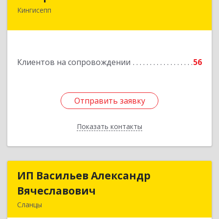
Кингисепп
Подробнее
Клиентов на сопровождении
56
Отправить заявку
Отправить заявку
Показать контакты
Назад
ИП Васильев Александр
ИП Васильев Александр
Вячеславович
Вячеславович
Сланцы
Ленинградская обл, Сланцы г, Спортивная ул,