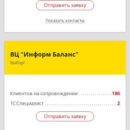
Отправить заявку
Отправить заявку
Показать контакты
Назад
ВЦ "Информ Баланс"
ВЦ "Информ Баланс"
Выборг
188800, Ленинградская обл, Выборгский р-н,
Выборг г, Каменный пер, дом № 2а
Подробнее
Клиентов на сопровождении
186
1С:Специалист
2
Отправить заявку
Отправить заявку