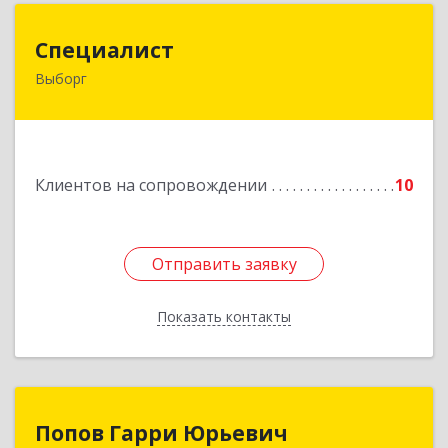
Специалист
Специалист
Выборг
188800, Ленинградская обл, Выборгский р-н,
Выборг г, Советская ул, дом № 5, оф.8
Подробнее
Клиентов на сопровождении
10
Отправить заявку
Отправить заявку
Показать контакты
Назад
Попов Гарри Юрьевич
Попов Гарри Юрьевич