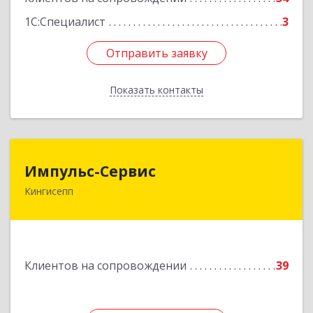
1С:Специалист
3
Отправить заявку
Отправить заявку
Показать контакты
Назад
Импульс-Сервис
Импульс-Сервис
Кингисепп
188480, Ленинградская обл, Кингисеппский р-н,
Кингисепп г, Воровского ул, дом № 40/15
Подробнее
Клиентов на сопровождении
39