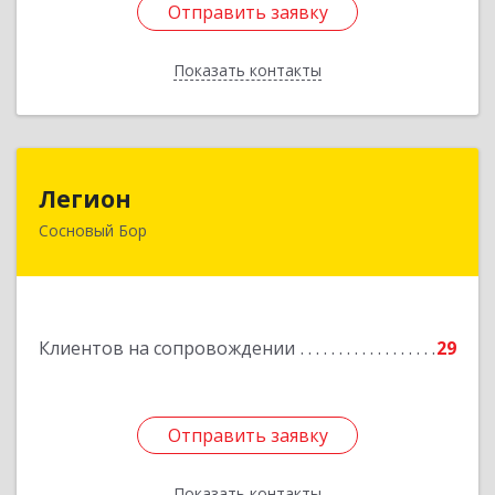
Отправить заявку
Отправить заявку
Показать контакты
Назад
Легион
Легион
Сосновый Бор
188544, Ленинградская обл, Сосновый Бор г,
Парковая ул, дом № 9
Подробнее
Клиентов на сопровождении
29
Отправить заявку
Отправить заявку
Показать контакты
Назад