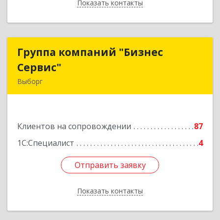
Показать контакты
Назад
Группа компаний "Бизнес
Группа компаний "Бизнес
Сервис"
Сервис"
Выборг
188800, Ленинградская обл, Выборг г,
Ленинградское шоссе, дом № 13, КЦ "ВЫБОРГ",
пом. 19
Клиентов на сопровождении
87
Подробнее
1С:Специалист
4
Отправить заявку
Отправить заявку
Показать контакты
Назад