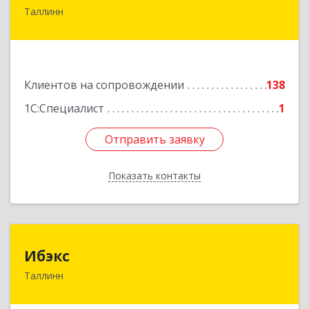
Таллинн
Estonia, Laulupeo 24, Tallinn, 10128
Подробнее
Клиентов на сопровождении
138
1С:Специалист
1
Отправить заявку
Отправить заявку
Показать контакты
Назад
Ибэкс
Ибэкс
Таллинн
Таллин, 13522, ул. Вабаыхумуузеуми, 5/II - 37