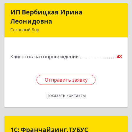
ИП Вербицкая Ирина
ИП Вербицкая Ирина
Леонидовна
Леонидовна
Сосновый Бор
189540, Сосновый Бор г, Героев пр-кт, дом №
55
Клиентов на сопровождении
48
Подробнее
Отправить заявку
Отправить заявку
Показать контакты
Назад
1С: Франчайзинг.ТУБУС
1С: Франчайзинг.ТУБУС