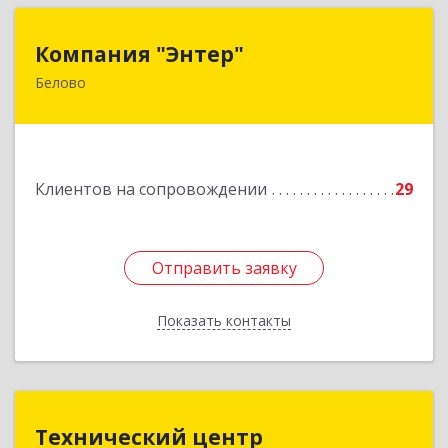
Компания "Энтер"
Компания "Энтер"
Белово
652600, Кемеровская обл, Белово г, Почтовый
пер, дом № 2, пом.2
Подробнее
Клиентов на сопровождении
29
Отправить заявку
Отправить заявку
Показать контакты
Назад
Технический центр
Технический центр