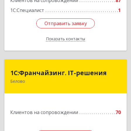
Клиентов на сопровождении
87
1С:Специалист
1
Отправить заявку
Отправить заявку
Показать контакты
Назад
1С:Франчайзинг. IT-решения
1С:Франчайзинг. IT-решения
Белово
652600, Кемеровская обл, Белово г,
Железнодорожный пер, дом № 27
Подробнее
Клиентов на сопровождении
70