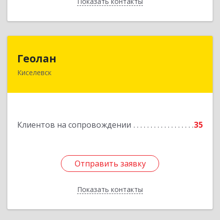
Показать контакты
Назад
Геолан
Геолан
Киселевск
652700, Кемеровская обл, Киселевск г,
Транспортная ул, дом № 54
Подробнее
Клиентов на сопровождении
35
Отправить заявку
Отправить заявку
Показать контакты
Назад