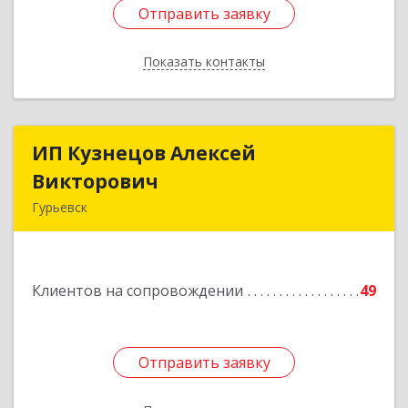
Отправить заявку
Отправить заявку
Показать контакты
Назад
ИП Кузнецов Алексей
ИП Кузнецов Алексей
Викторович
Викторович
Гурьевск
652780, Кемеровская обл, Гурьевский р-н,
Гурьевск г, Суворова ул, дом № 32
Клиентов на сопровождении
49
Подробнее
Отправить заявку
Отправить заявку