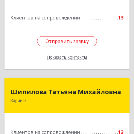
Подробнее
Клиентов на сопровождении
13
Отправить заявку
Отправить заявку
Показать контакты
Назад
Шипилова Татьяна Михайловна
Шипилова Татьяна Михайловна
Заринск
Подробнее
Клиентов на сопровождении
13