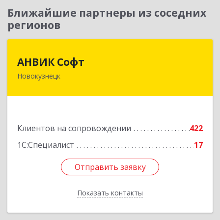
Ближайшие партнеры из соседних
регионов
АНВИК Софт
АНВИК Софт
Новокузнецк
654079, Кемеровская область - Кузбасс,
Новокузнецкий г.о, Новокузнецк г,
Куйбышевский р-н, Невского ул, дом № 1, этаж
2
Клиентов на сопровождении
422
Подробнее
1С:Специалист
17
Отправить заявку
Отправить заявку
Показать контакты
Назад