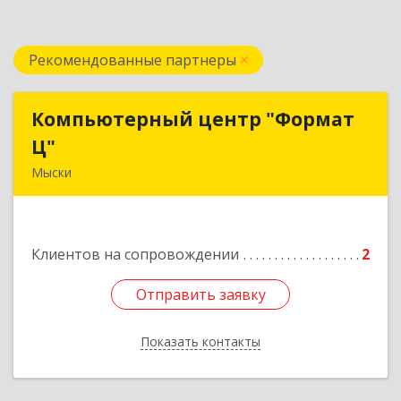
Рекомендованные партнеры
Компьютерный центр "Формат
Компьютерный центр "Формат
Ц"
Ц"
Мыски
652840, Кемеровская обл, Мыски г, Вахрушева
ул, д. 7, кв. 48
Клиентов на сопровождении
2
Подробнее
Отправить заявку
Отправить заявку
Показать контакты
Назад