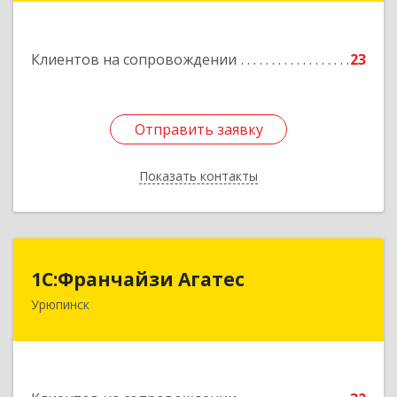
Подробнее
Клиентов на сопровождении
23
Отправить заявку
Отправить заявку
Показать контакты
Назад
1С:Франчайзи Агатес
1С:Франчайзи Агатес
Урюпинск
403113, Волгоградская обл, Урюпинск г, Ленина
пр-кт, дом № 90а
Подробнее