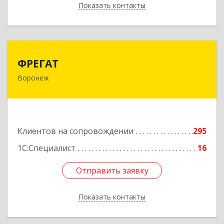
Показать контакты
Назад
ФРЕГАТ
ФРЕГАТ
Воронеж
394006, Воронежская обл, Воронеж г,
Бахметьева ул, дом № 2Б, пом.I, офис 220
Подробнее
Клиентов на сопровождении
295
1С:Специалист
16
Отправить заявку
Отправить заявку
Показать контакты
Назад