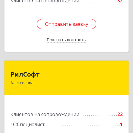
Клиентов на сопровождении
32
Отправить заявку
Отправить заявку
Показать контакты
Назад
РилСофт
РилСофт
Алексеевка
309850, Белгородская обл, Алексеевский р-н,
Алексеевка г, 1-й Мостовой пер, дом № 5А
Подробнее
Клиентов на сопровождении
22
1С:Специалист
1