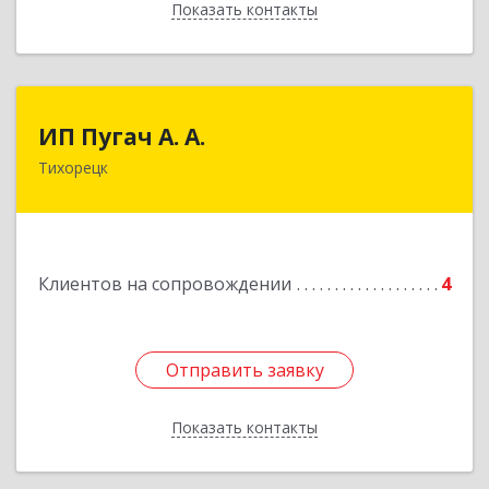
Показать контакты
Назад
ИП Пугач А. А.
ИП Пугач А. А.
Тихорецк
352114, Краснодарский край, Тихорецкий р-н,
Еремизино-Борисовская ст, Школьная ул, дом
№ 97
Подробнее
Клиентов на сопровождении
4
Отправить заявку
Отправить заявку
Показать контакты
Назад