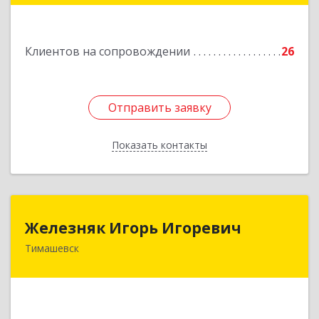
Подробнее
Клиентов на сопровождении
26
Отправить заявку
Отправить заявку
Показать контакты
Назад
Железняк Игорь Игоревич
Железняк Игорь Игоревич
Тимашевск
352700, Краснодарский край, Тимашевский р-н,
Тимашевск г, Смоленская ул, 42
Подробнее