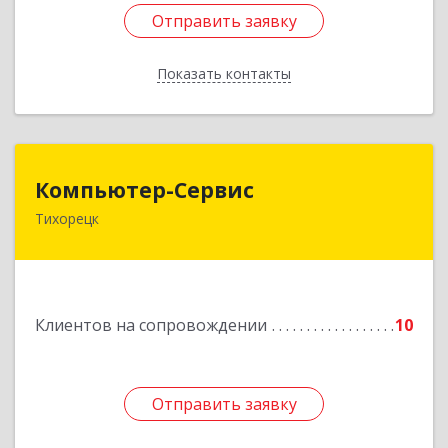
Отправить заявку
Отправить заявку
Показать контакты
Назад
Компьютер-Сервис
Компьютер-Сервис
Тихорецк
352040, Краснодарский край, Павловский р-н,
Павловская ст-ца, Горького ул, дом № 271
Подробнее
Клиентов на сопровождении
10
Отправить заявку
Отправить заявку