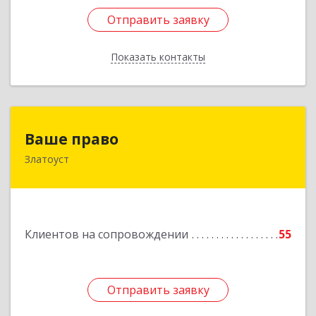
Отправить заявку
Отправить заявку
Показать контакты
Назад
Ваше право
Ваше право
Златоуст
456219, Челябинская обл, Златоуст г,
Молодежный кв-л, дом № 7, кв.136
Подробнее
Клиентов на сопровождении
55
Отправить заявку
Отправить заявку