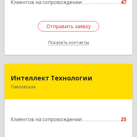
Клиентов на сопровождении
47
Отправить заявку
Отправить заявку
Показать контакты
Назад
Интеллект Технологии
Интеллект Технологии
Павловская
352040, Краснодарский край, Павловский р-н,
Павловская ст-ца, Октябрьская ул, дом № 214
Подробнее
Клиентов на сопровождении
25