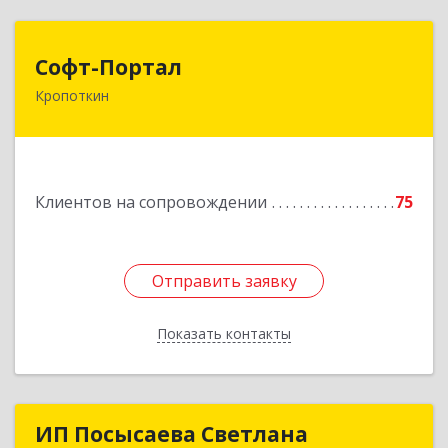
Софт-Портал
Софт-Портал
Кропоткин
352395, Краснодарский край, Кавказский р-н,
Кропоткин г, Лесной пер, дом № 15, кв.61
Подробнее
Клиентов на сопровождении
75
Отправить заявку
Отправить заявку
Показать контакты
Назад
ИП Посысаева Светлана
ИП Посысаева Светлана