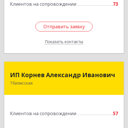
Клиентов на сопровождении
73
Отправить заявку
Отправить заявку
Показать контакты
Назад
ИП Корнев Александр Иванович
ИП Корнев Александр Иванович
Тбилисская
352360, Краснодарский край, Тбилисский р-н,
Тбилисская ст-ца, Первомайская ул, дом № 19/1
Подробнее
Клиентов на сопровождении
57