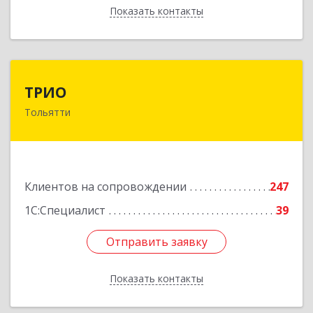
Показать контакты
Назад
ТРИО
ТРИО
Тольятти
445004, Самарская обл, Тольятти г,
Автозаводское ш, дом № 21, оф.200
Подробнее
Клиентов на сопровождении
247
1С:Специалист
39
Отправить заявку
Отправить заявку
Показать контакты
Назад