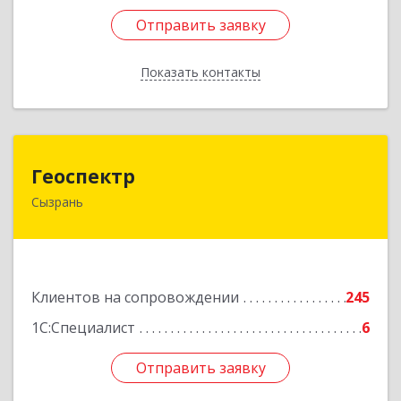
Отправить заявку
Отправить заявку
Показать контакты
Назад
Геоспектр
Геоспектр
Сызрань
446001, Самарская обл, Сызрань г, Кирова ул,
дом № 46
Подробнее
Клиентов на сопровождении
245
1С:Специалист
6
Отправить заявку
Отправить заявку