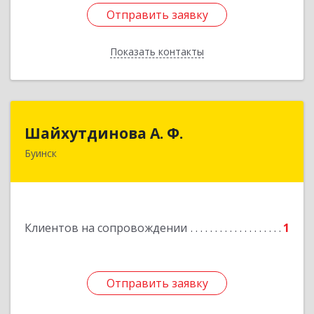
Отправить заявку
Отправить заявку
Показать контакты
Назад
Шайхутдинова А. Ф.
Шайхутдинова А. Ф.
Буинск
РТ, г.Буинск, ул.Р.Люксембург, д.144Б
Подробнее
Клиентов на сопровождении
1
Отправить заявку
Отправить заявку