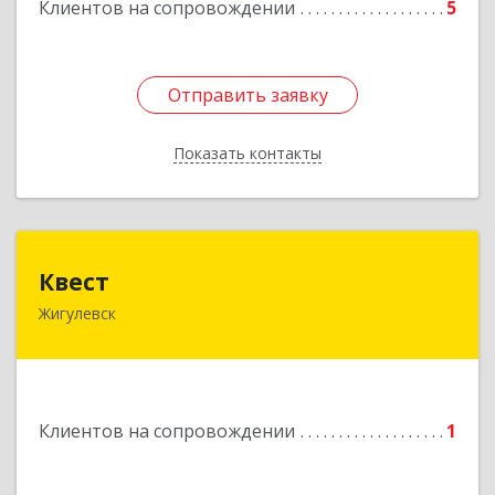
Клиентов на сопровождении
5
Отправить заявку
Отправить заявку
Показать контакты
Назад
Квест
Квест
Жигулевск
445350, Самарская обл., Жигулевск, ул.Пушкина,
21, офис 4
Подробнее
Клиентов на сопровождении
1