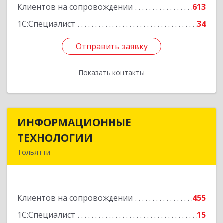
Клиентов на сопровождении
613
1С:Специалист
34
Отправить заявку
Отправить заявку
Показать контакты
Назад
ИНФОРМАЦИОННЫЕ
ИНФОРМАЦИОННЫЕ
ТЕХНОЛОГИИ
ТЕХНОЛОГИИ
Тольятти
445043, Самарская обл, Тольятти г, Южное ш,
дом № 161, корпус 2.1, оф.309А
Клиентов на сопровождении
455
Подробнее
1С:Специалист
15