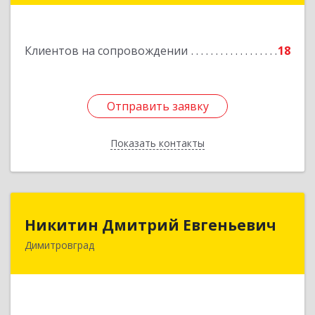
Мулловское, стр. 7/5, офис 5
Подробнее
Клиентов на сопровождении
18
Отправить заявку
Отправить заявку
Показать контакты
Назад
Никитин Дмитрий Евгеньевич
Никитин Дмитрий Евгеньевич
Димитровград
433513, Ульяновская
область,г.Димитровград,ул.Победы, д.9, кв.52
Подробнее