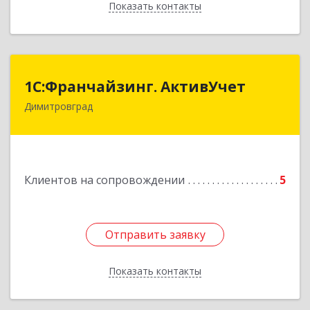
Показать контакты
Назад
1С:Франчайзинг. АктивУчет
1С:Франчайзинг. АктивУчет
Димитровград
433505, Ульяновская обл., г. Димитровград, ул.
Западная, д. 34 - 14
Подробнее
Клиентов на сопровождении
5
Отправить заявку
Отправить заявку
Показать контакты
Назад