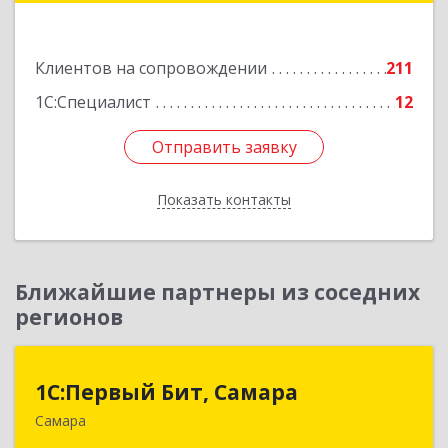
Подробнее
Клиентов на сопровождении
211
1С:Специалист
12
Отправить заявку
Отправить заявку
Показать контакты
Назад
Ближайшие партнеры из соседних
регионов
1С:Первый Бит, Самара
1С:Первый Бит, Самара
Самара
443013, Самарская обл, Самара г, Дачная ул,