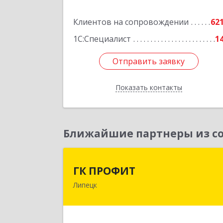
Подробне
Клиентов на сопровождении
62
1С:Специалист
1
Отправить заявку
Отправить заявку
Показать контакты
Назад
Ближайшие партнеры из со
ГК ПРОФИ
ГК ПРОФИТ
Липецк
398001, Липецкая обл, Липецк г
Советская ул, дом № 66Б, пом.