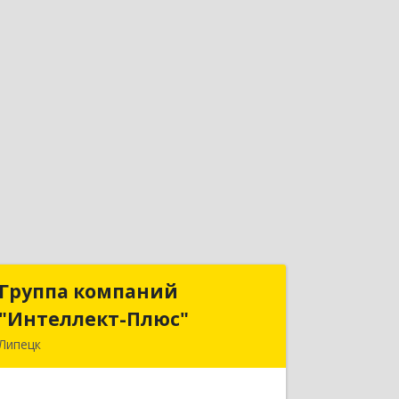
Группа компаний
Группа компаний
"Интеллект-Плюс"
"Интеллект-Плюс"
Липецк
398024, Липецкая обл, Липецк г,
Победы пл, дом № 8, 306