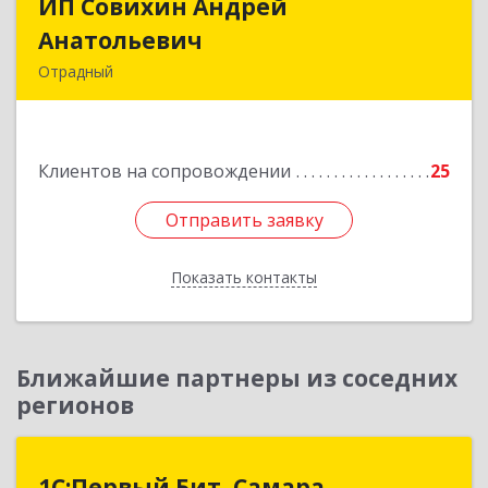
ИП Совихин Андрей
ИП Совихин Андрей
Анатольевич
Анатольевич
Отрадный
446300, Самарская обл, Отрадный г, Ленина ул,
дом № 3, кв.85
Клиентов на сопровождении
25
Подробнее
Отправить заявку
Отправить заявку
Показать контакты
Назад
Ближайшие партнеры из соседних
регионов
1С:Первый Бит, Самара
1С:Первый Бит, Самара