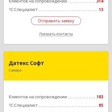
Клиентов на сопровождении
314
1С:Специалист
13
Отправить заявку
Отправить заявку
Показать контакты
Назад
Датекс Софт
Датекс Софт
Самара
443070, Самарская обл, Самара г, Партизанская
ул, дом № 86, оф.723
Подробнее
Клиентов на сопровождении
183
1С:Специалист
85