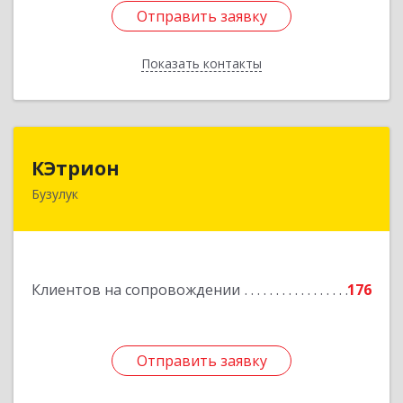
Отправить заявку
Отправить заявку
Показать контакты
Назад
КЭтрион
КЭтрион
Бузулук
461040, Оренбургская обл, Бузулук г, Пушкина
ул, дом № 3Б
Подробнее
Клиентов на сопровождении
176
Отправить заявку
Отправить заявку