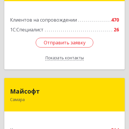
Подробнее
Клиентов на сопровождении
470
1С:Специалист
26
Отправить заявку
Отправить заявку
Показать контакты
Назад
Майсофт
Майсофт
Самара
443076, Самарская обл, Самара г, Партизанская
ул, дом № 177А, ком.1,2,3,4,5
Подробнее