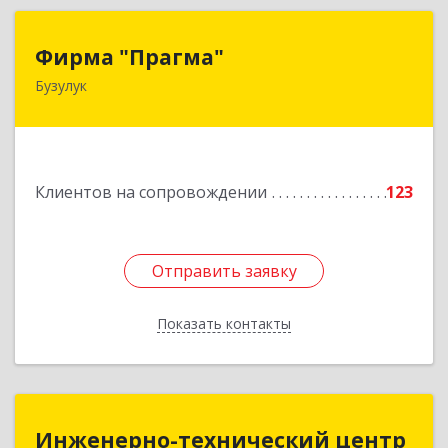
Фирма "Прагма"
Фирма "Прагма"
Бузулук
461040, Оренбургская обл, Бузулукский р-н,
Бузулук г, Пушкина ул, дом № 10
Подробнее
Клиентов на сопровождении
123
Отправить заявку
Отправить заявку
Показать контакты
Назад
Инженерно-технический центр
Инженерно-технический центр