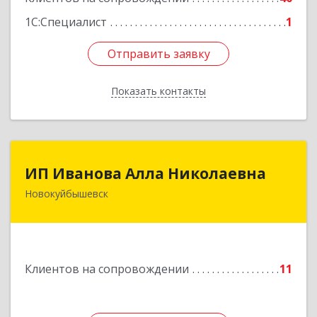
1С:Специалист
1
Отправить заявку
Отправить заявку
Показать контакты
Назад
ИП Иванова Алла Николаевна
ИП Иванова Алла Николаевна
Новокуйбышевск
446 201, Самарская обл.,
г.Новокуйбышевск,ул.Ворошилова,д.30,кв.70
Подробнее
Клиентов на сопровождении
11