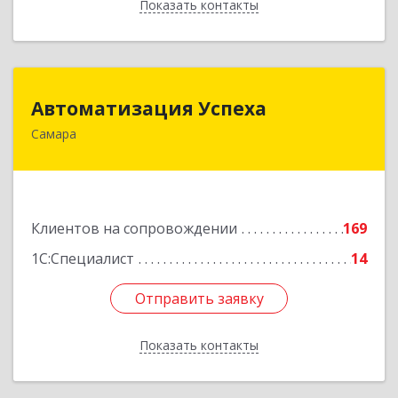
Показать контакты
Назад
Автоматизация Успеха
Автоматизация Успеха
Самара
443011, Самарская обл, Самара г, 22
Партсъезда ул, дом № 207, оф.14
Подробнее
Клиентов на сопровождении
169
1С:Специалист
14
Отправить заявку
Отправить заявку
Показать контакты
Назад