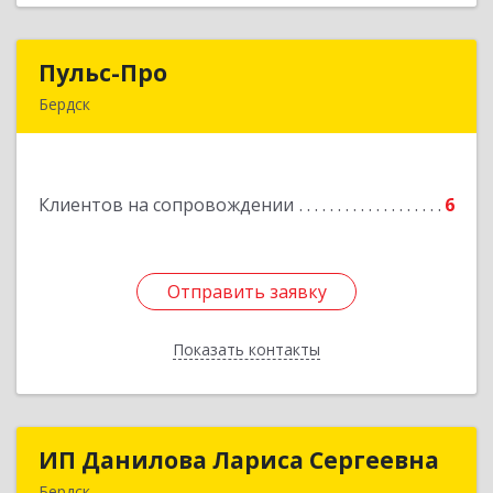
Пульс-Про
Пульс-Про
Бердск
633010, Новосибирская обл, Бердск, Ленина,
дом № 89/8, оф.509
Клиентов на сопровождении
6
Подробнее
Отправить заявку
Отправить заявку
Показать контакты
Назад
ИП Данилова Лариса Сергеевна
ИП Данилова Лариса Сергеевна
Бердск