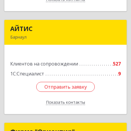
АЙТИС
АЙТИС
Барнаул
656067, Алтайский край, Барнаул г, Взлетная ул,
дом № 65
Клиентов на сопровождении
527
Подробнее
1С:Специалист
9
Отправить заявку
Отправить заявку
Показать контакты
Назад