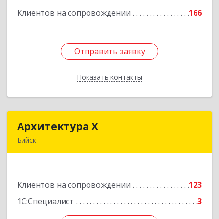
Клиентов на сопровождении
166
Подробнее
Отправить заявку
Отправить заявку
Показать контакты
Назад
Архитектура Х
Архитектура Х
Бийск
659300, Алтайский край, Бийск г, Турусова ул,
дом № 3
Клиентов на сопровождении
123
Подробнее
1С:Специалист
3