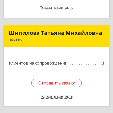
Показать контакты
Назад
Шипилова Татьяна Михайловна
Шипилова Татьяна Михайловна
Заринск
Подробнее
Клиентов на сопровождении
13
Отправить заявку
Отправить заявку
Показать контакты
Назад