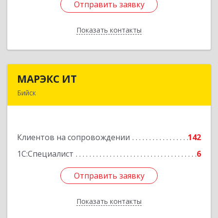
Отправить заявку
Отправить заявку
Показать контакты
Назад
МАРЭКС ИТ
МАРЭКС ИТ
Бийск
Алтайский край, Бийск г, Разина, дом № 94
Подробнее
Клиентов на сопровождении
142
1С:Специалист
6
Отправить заявку
Отправить заявку
Показать контакты
Назад