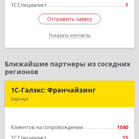
1С:Специалист
1
Отправить заявку
Отправить заявку
Показать контакты
Назад
Ближайшие партнеры из соседних
регионов
1С-Галэкс: Франчайзинг
1С-Галэкс: Франчайзинг
Барнаул
656015, Алтайский край, Барнаул г, Деповская
ул, дом № 7, каб.А-105
Клиентов на сопровождении
1040
Подробнее
1С:Специалист
15