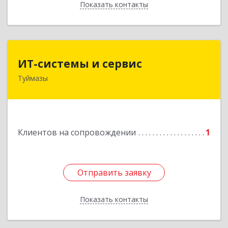
Показать контакты
Назад
ИТ-системы и сервис
ИТ-системы и сервис
Туймазы
452 750, 452750, Башкортостан Респ,
Туймазинский р-н, Туймазы г, Заводская ул,
дом № 11
Подробнее
Клиентов на сопровождении
1
Отправить заявку
Отправить заявку
Показать контакты
Назад