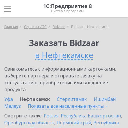
1С:Предприятие 8
Система программ
Главная
Сервисы ИТС
Bidzaar
Bidzaar в Нефтекамске
Заказать Bidzaar
в Нефтекамске
Ознакомьтесь с информационными карточками,
выберите партнёра и отправьте заявку на
консультацию, приобретение или внедрение
продукта.
Уфа
Нефтекамск
Стерлитамак
Ишимбай
Мелеуз
Показать все населенные
пункты
Смотрите также:
Россия
,
Республика Башкортостан
,
Оренбургская область
,
Пермский край
,
Республика