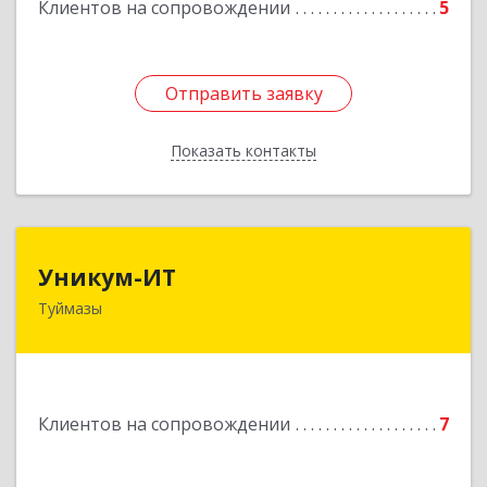
Клиентов на сопровождении
5
Отправить заявку
Отправить заявку
Показать контакты
Назад
Уникум-ИТ
Уникум-ИТ
Туймазы
452757, Башкортостан Респ, Туймазинский р-н,
Туймазы г, Заводской пер, дом № 2, корпус Б
Подробнее
Клиентов на сопровождении
7