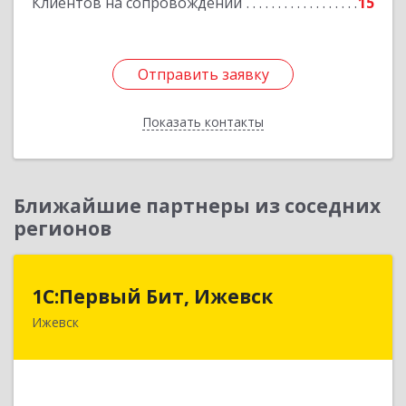
Клиентов на сопровождении
15
Отправить заявку
Отправить заявку
Показать контакты
Назад
Ближайшие партнеры из соседних
регионов
1С:Первый Бит, Ижевск
1С:Первый Бит, Ижевск
Ижевск
426008, Удмуртская Респ, Ижевск г,
Коммунаров ул, дом № 234
Подробнее