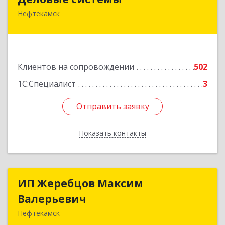
Нефтекамск
452689, Башкортостан Респ, Нефтекамск г,
Ленина ул, дом № 47В, пом.3
Подробнее
Клиентов на сопровождении
502
1С:Специалист
3
Отправить заявку
Отправить заявку
Показать контакты
Назад
ИП Жеребцов Максим
ИП Жеребцов Максим
Валерьевич
Валерьевич
Нефтекамск
452680, Башкортостан Респ, Нефтекамск г,