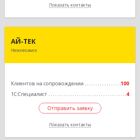
Показать контакты
Назад
АЙ-ТЕК
АЙ-ТЕК
Нижнекамск
423570, Татарстан Респ, Нижнекамский р-н,
Нижнекамск г, Шинников пр-кт, дом № 13А,
пом.1004
Подробнее
Клиентов на сопровождении
100
1С:Специалист
4
Отправить заявку
Отправить заявку
Показать контакты
Назад