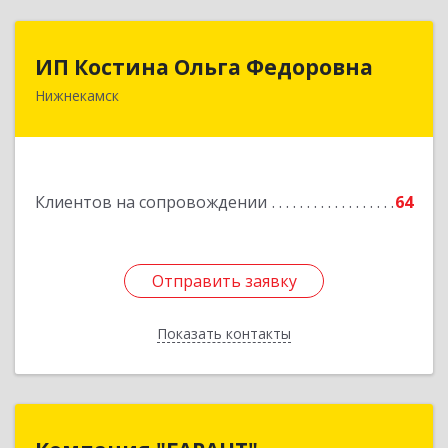
ИП Костина Ольга Федоровна
ИП Костина Ольга Федоровна
Нижнекамск
Подробнее
Клиентов на сопровождении
64
Отправить заявку
Отправить заявку
Показать контакты
Назад
Компания "ГАРАНТ"