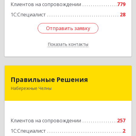
Клиентов на сопровождении
779
1С:Специалист
28
Отправить заявку
Отправить заявку
Показать контакты
Назад
Правильные Решения
Правильные Решения
Набережные Челны
423832, Татарстан Респ, Набережные Челны г,
Дружбы Народов пр-кт, дом № 38А, кв.55
Подробнее
Клиентов на сопровождении
257
1С:Специалист
2