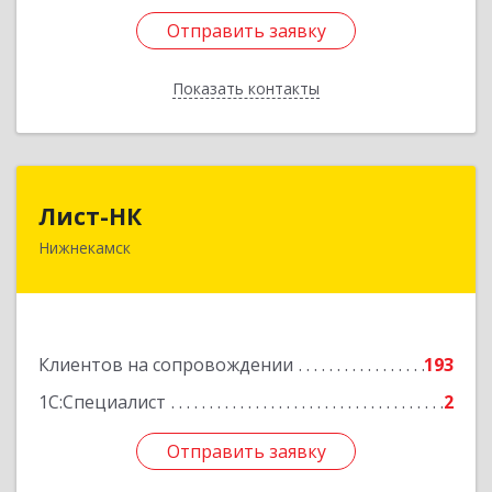
Отправить заявку
Отправить заявку
Показать контакты
Назад
Лист-НК
Лист-НК
Нижнекамск
423585, Татарстан Респ, Нижнекамский р-н,
Нижнекамск г, Вокзальная ул, дом № 38 Г, оф.29
Подробнее
Клиентов на сопровождении
193
1С:Специалист
2
Отправить заявку
Отправить заявку