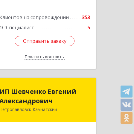
Подробнее
Клиентов на сопровождении
353
1С:Специалист
5
Отправить заявку
Отправить заявку
Показать контакты
Назад
ИП Шевченко Евгений
ИП Шевченко Евгений
Александрович
Александрович
Петропавловск-Камчатский
683010, Камчатский край,
Петропавловск-Камчатский г,
Капитана Драбкина ул, дом № 14, кв.3