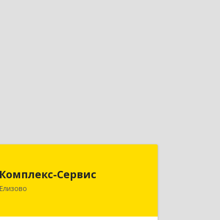
Комплекс-Сервис
Комплекс-Сервис
684000, Камчатский край, Елизовский
Елизово
р-н, Елизово г, Мурманская ул, дом №
4, пом.1