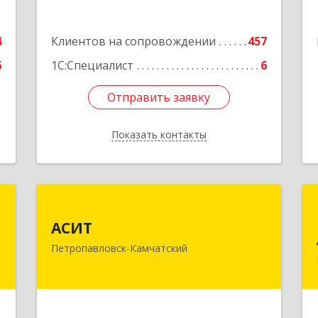
Подробнее
4
Клиентов на сопровождении
457
6
1С:Специалист
6
Отправить заявку
Отправить заявку
Показать контакты
Назад
р
АСИТ
АСИТ
,
683031, Камчатский край,
Петропавловск-Камчатский
,
Петропавловск-Камчатский г,
,
Топоркова ул, дом № 9/8, офис "С"
2
Подробнее