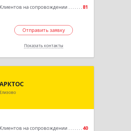
Подробнее
Клиентов на сопровождении
81
Отправить заявку
Отправить заявку
Показать контакты
Назад
АРКТОС
АРКТОС
684036, Камчатский край, Елизовский
Елизово
р-н, Вулканный рп, Центральная ул,
дом № 23, кв.1
Подробнее
Клиентов на сопровождении
40