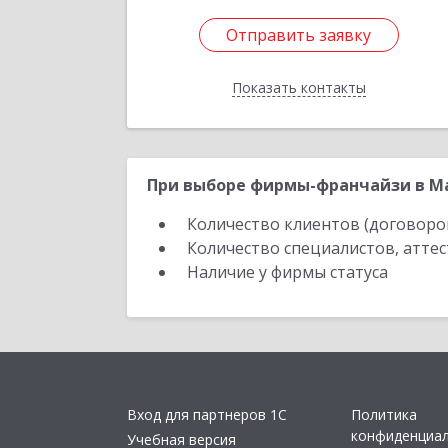
Отправить заявку
Отправить заявку
Показать контакты
Назад
При выборе фирмы-франчайзи в Ма
Количество клиентов (договоро
Количество специалистов, атте
Наличие у фирмы статуса
Вход для партнеров 1С
Политика
конфиденциа
Учебная версия