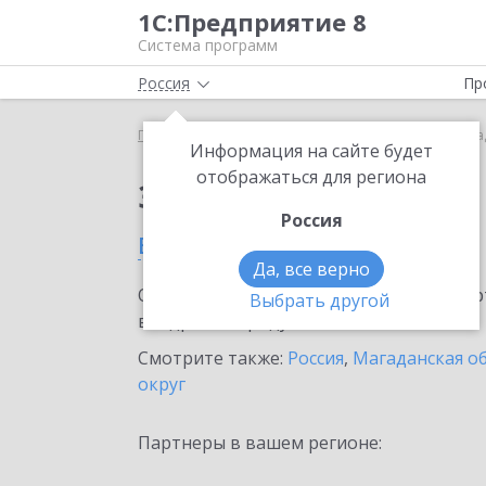
1С:Предприятие 8
Система программ
Россия
Пр
Главная
Сервисы ИТС
Bidzaar
Bidzaar в Маг
Информация на сайте будет
отображаться для региона
Заказать Bidzaar
Россия
в Магадане
Да, все верно
Ознакомьтесь с информационными карт
Выбрать другой
внедрение продукта.
Смотрите также:
Россия
,
Магаданская о
округ
Партнеры в вашем регионе: