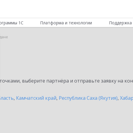
ограммы 1С
Платформа и технологии
Поддержка 
адане
очками, выберите партнёра и отправьте заявку на ко
бласть
,
Камчатский край
,
Республика Саха (Якутия)
,
Хаба