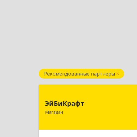
Рекомендованные партнеры
ЭйБиКраф
ЭйБиКрафт
685000, Магаданская обл, Магадан г
Магадан
Полярная ул, дом № 21
Подробне