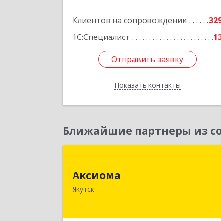
Клиентов на сопровождении
32
1С:Специалист
1
Отправить заявку
Отправить заявку
Показать контакты
Назад
Ближайшие партнеры из со
Аксиом
Аксиома
677000, Саха /Якутия/ Респ, Якутск г
Якутск
Чиряева ул, дом № 1, кв.1
Подробне