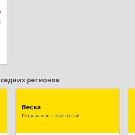
9
3
седних регионов
а
Веска
Веска
,
683031, Камчатский край,
Петропавловск-Камчатский
9
Петропавловск-Камчатский г, Карла
Маркса пр-кт, дом № 29/1, оф.300
е