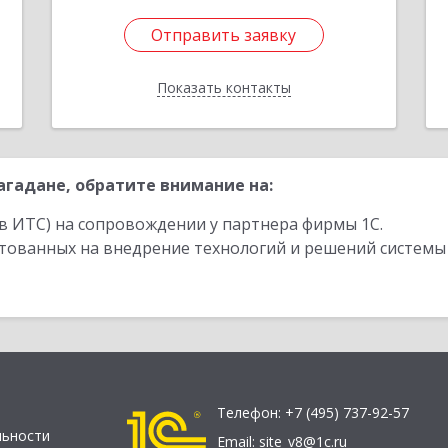
Отправить заявку
Отправить заявку
Показать контакты
Назад
гадане, обратите внимание на:
в ИТС) на сопровождении у партнера фирмы 1С.
стованных на внедрение технологий и решений системы
Телефон:
+7 (495) 737-92-57
льности
Email:
site_v8@1c.ru