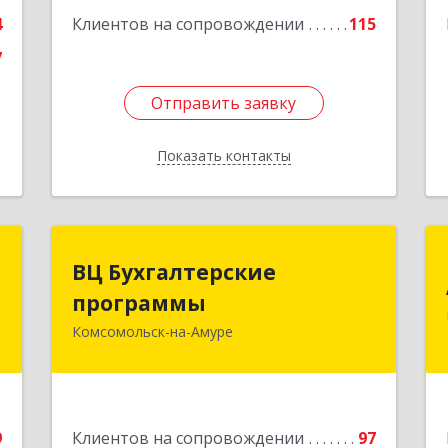
е
4
Клиентов на сопровождении
115
7
Отправить заявку
Отправить заявку
Показать контакты
Назад
-
ВЦ Бухгалтерские
ВЦ Бухгалтерские
р
программы
программы
"
Комсомольск-на-Амуре
681000, Хабаровский край,
Комсомольск-на-Амуре г, Сидоренко
,
ул, дом № 1А
,
2
Подробнее
9
Клиентов на сопровождении
97