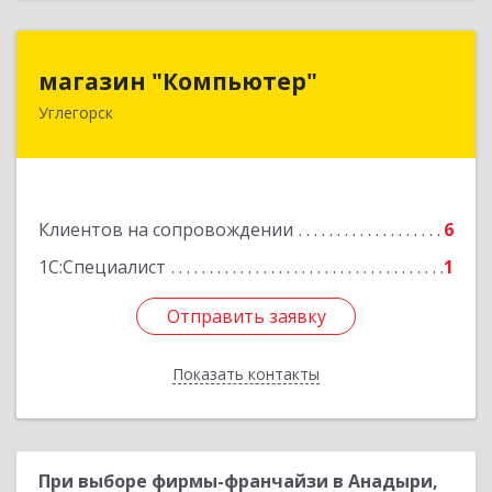
магазин "Компьютер"
магазин "Компьютер"
Углегорск
694920, Сахалинская обл, Углегорский р-н,
Углегорск г, Победы ул, дом № 169, оф.4
Подробнее
Клиентов на сопровождении
6
1С:Специалист
1
Отправить заявку
Отправить заявку
Показать контакты
Назад
При выборе фирмы-франчайзи в Анадыри,