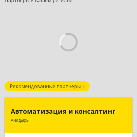
Партнеры в вашем регионе:
Рекомендованные партнеры
Автоматизация и консалтинг
Автоматизация и консалтинг
Анадырь
689000, Чукотский АО, Анадырь г, Мира ул, дом
№ 5, кв.21