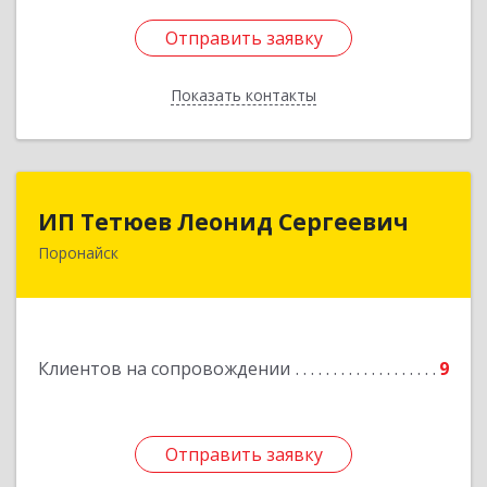
Отправить заявку
Отправить заявку
Показать контакты
Назад
ИП Тетюев Леонид Сергеевич
ИП Тетюев Леонид Сергеевич
Поронайск
694242, Сахалинская обл, Поронайск г, Фрунзе
ул, дом № 14, кв.51
Подробнее
Клиентов на сопровождении
9
Отправить заявку
Отправить заявку