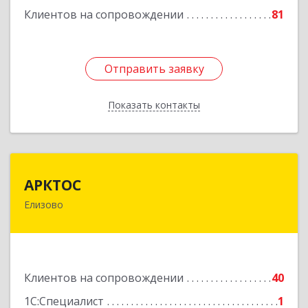
Клиентов на сопровождении
81
Подробнее
Отправить заявку
Отправить заявку
Показать контакты
Назад
АРКТОС
АРКТОС
Елизово
684036, Камчатский край, Елизовский р-н,
Вулканный рп, Центральная ул, дом № 23, кв.1
Подробнее
Клиентов на сопровождении
40
1С:Специалист
1