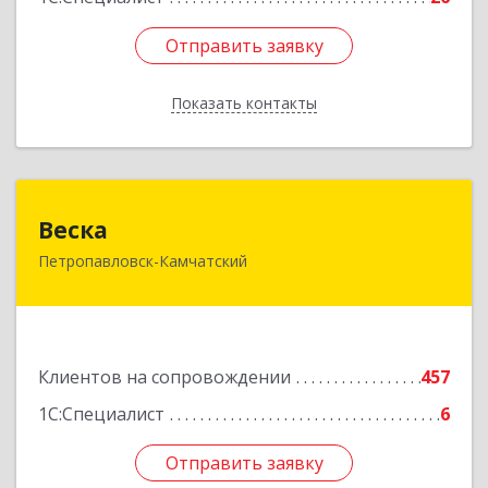
Отправить заявку
Отправить заявку
Показать контакты
Назад
Веска
Веска
Петропавловск-Камчатский
683031, Камчатский край, Петропавловск-
Камчатский г, Карла Маркса пр-кт, дом № 29/1,
оф.300
Подробнее
Клиентов на сопровождении
457
1С:Специалист
6
Отправить заявку
Отправить заявку