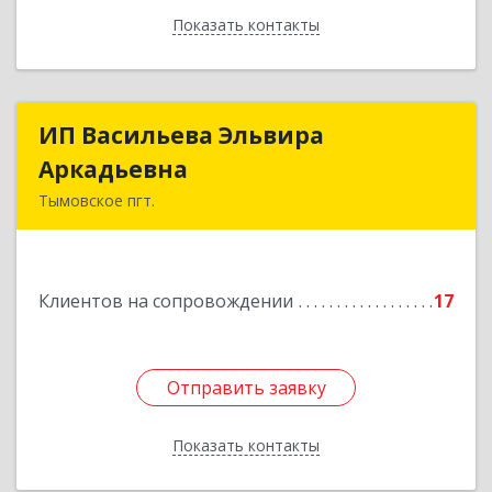
Показать контакты
Назад
ИП Васильева Эльвира
ИП Васильева Эльвира
Аркадьевна
Аркадьевна
Тымовское пгт.
694400, Сахалинская обл, Тымовский р-н,
Тымовское пгт, Красноармейская ул, дом № 34,
кв.9
Клиентов на сопровождении
17
Подробнее
Отправить заявку
Отправить заявку
Показать контакты
Назад