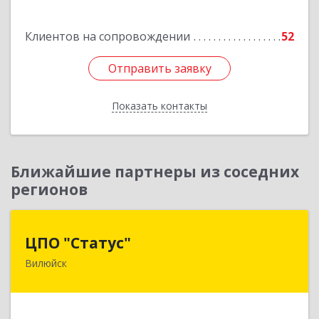
Подробнее
Клиентов на сопровождении
52
Отправить заявку
Отправить заявку
Показать контакты
Назад
Ближайшие партнеры из соседних
регионов
ЦПО "Статус"
ЦПО "Статус"
Вилюйск
677000, Саха /Якутия/ Респ, Якутск г, Ленина пр-
кт, дом № 1, оф.427
Подробнее