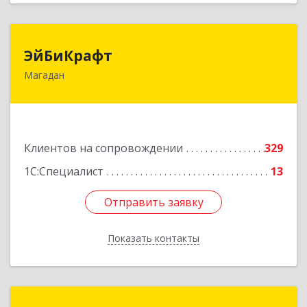
ЭйБиКрафт
ЭйБиКрафт
Магадан
685000, Магаданская обл, Магадан г, Полярная
ул, дом № 21А
Подробнее
Клиентов на сопровождении
329
1С:Специалист
13
Отправить заявку
Отправить заявку
Показать контакты
Назад