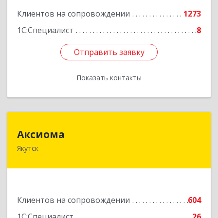
Клиентов на сопровождении
1273
1С:Специалист
8
Отправить заявку
Отправить заявку
Показать контакты
Назад
Аксиома
Аксиома
Якутск
677000, Саха /Якутия/ Респ, Якутск г, Чиряева
ул, дом № 1, кв.19
Подробнее
Клиентов на сопровождении
604
1С:Специалист
26