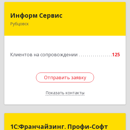
Информ Сервис
Информ Сервис
Рубцовск
658204, Алтайский край, Рубцовск г, Алтайская
ул, дом № 7
Подробнее
Клиентов на сопровождении
125
Отправить заявку
Отправить заявку
Показать контакты
Назад
1С:Франчайзинг. Профи-Софт
1С:Франчайзинг. Профи-Софт