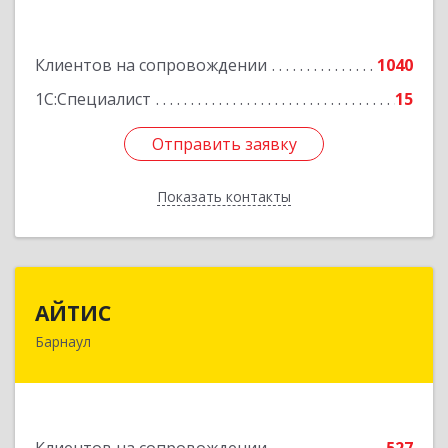
Подробнее
Клиентов на сопровождении
1040
1С:Специалист
15
Отправить заявку
Отправить заявку
Показать контакты
Назад
АЙТИС
АЙТИС
Барнаул
656067, Алтайский край, Барнаул г, Взлетная ул,
дом № 65
Подробнее