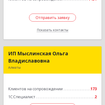
Отправить заявку
Отправить заявку
Показать контакты
Назад
ИП Мыслинская Ольга
ИП Мыслинская Ольга
Владиславовна
Владиславовна
Алматы
КАЗАХСТАН, 050000, Алматы, мкр. Орбита 3,
дом № 26, кв.226
Клиентов на сопровождении
173
Подробнее
1С:Специалист
2