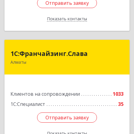
Отправить заявку
Отправить заявку
Показать контакты
Назад
1С:Франчайзинг.Слава
1С:Франчайзинг.Слава
Алматы
Казахстан, Алматы, 050022, Кашгарская 58-2
Подробнее
Клиентов на сопровождении
1033
1С:Специалист
35
Отправить заявку
Отправить заявку
Показать контакты
Назад