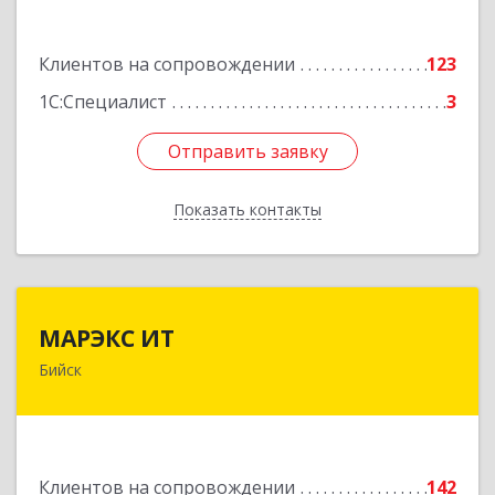
Подробнее
Клиентов на сопровождении
123
1С:Специалист
3
Отправить заявку
Отправить заявку
Показать контакты
Назад
МАРЭКС ИТ
МАРЭКС ИТ
Бийск
Алтайский край, Бийск г, Разина, дом № 94
Подробнее
Клиентов на сопровождении
142