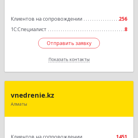
Подробнее
Клиентов на сопровождении
256
1С:Специалист
8
Отправить заявку
Отправить заявку
Показать контакты
Назад
vnedrenie.kz
vnedrenie.kz
Алматы
Казахстан, г.Алматы, ул.Прокофьева 45-56
Подробнее
Клиентов на сопровождении
1451