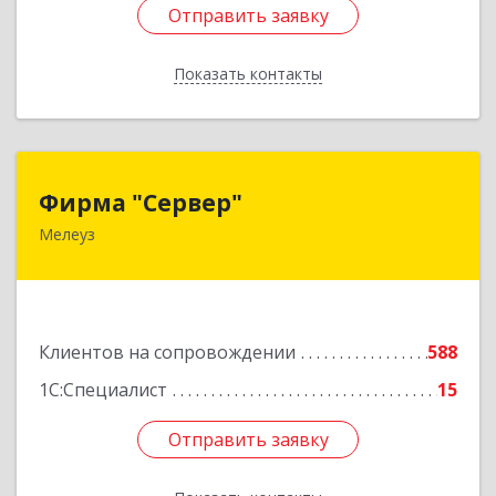
Отправить заявку
Отправить заявку
Показать контакты
Назад
Фирма "Сервер"
Фирма "Сервер"
Мелеуз
453852, Башкортостан Респ, Мелеузовский р-н,
Мелеуз г, 32-й мкр, дом № 36
Подробнее
Клиентов на сопровождении
588
1С:Специалист
15
Отправить заявку
Отправить заявку