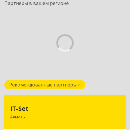
Партнеры в вашем регионе:
Рекомендованные партнеры
IT-Set
IT-Set
Алматы
050009, РК, г.Алматы, ул. Шевченко/уг. ул.
Радостовца, 165б/72г, к.508