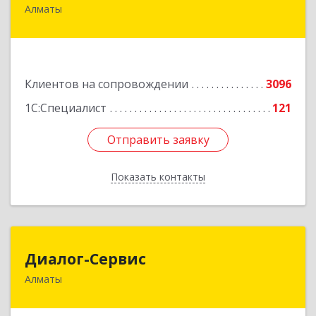
Алматы
050046, Казахстан, Алматы,ул. Сатпаева, д. 90/1,
6 этаж
Подробнее
Клиентов на сопровождении
3096
1С:Специалист
121
Отправить заявку
Отправить заявку
Показать контакты
Назад
Диалог-Сервис
Диалог-Сервис
Алматы
050057, Республика Казахстан, г. Алматы, ул.
Мынбаева, 46/48, н.п.2