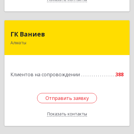
ГК Ваниев
ГК Ваниев
Алматы
Республика Казахстан, Бостандыкский район,
г.Алматы, ул. Егизбаева, 7/3 НП 96
Подробнее
Клиентов на сопровождении
388
Отправить заявку
Отправить заявку
Показать контакты
Назад