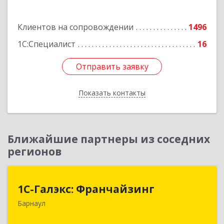
Подробнее
Клиентов на сопровождении
1496
1С:Специалист
16
Отправить заявку
Отправить заявку
Показать контакты
Назад
Ближайшие партнеры из соседних
регионов
1С-Галэкс: Франчайзинг
1С-Галэкс: Франчайзинг
Барнаул
656015, Алтайский край, Барнаул г, Деповская
ул, дом № 7, каб.А-105