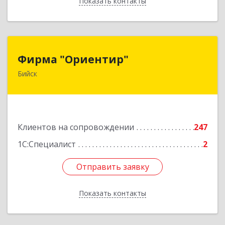
Показать контакты
Назад
Фирма "Ориентир"
Фирма "Ориентир"
Бийск
659300, Алтайский край, Бийск г, Сергея Кирова
пр-кт, дом № 3
Подробнее
Клиентов на сопровождении
247
1С:Специалист
2
Отправить заявку
Отправить заявку
Показать контакты
Назад