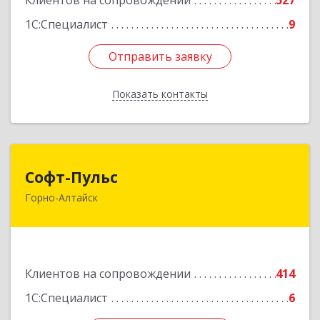
Клиентов на сопровождении
527
1С:Специалист
9
Отправить заявку
Отправить заявку
Показать контакты
Назад
Софт-Пульс
Софт-Пульс
Горно-Алтайск
649006, Алтай Респ, Горно-Алтайск г,
Комсомольская ул, дом № 13
Подробнее
Клиентов на сопровождении
414
1С:Специалист
6