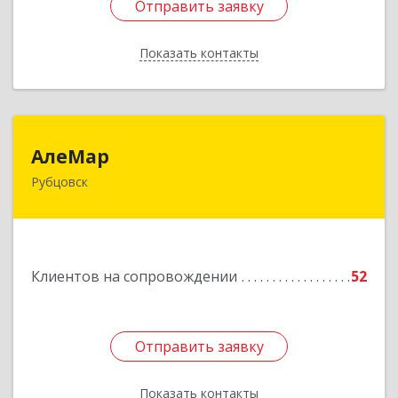
Отправить заявку
Отправить заявку
Показать контакты
Назад
АлеМар
АлеМар
Рубцовск
658210, Алтайский край, Рубцовск г,
Комсомольская ул, дом № 80
Подробнее
Клиентов на сопровождении
52
Отправить заявку
Отправить заявку
Показать контакты
Назад