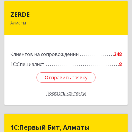
ZERDE
ZERDE
Алматы
050026, Республика Казахстан, г. Алматы, ул.
Байзакова, 132 "А"
Подробнее
Клиентов на сопровождении
248
1С:Специалист
8
Отправить заявку
Отправить заявку
Показать контакты
Назад
1С:Первый Бит, Алматы
1С:Первый Бит, Алматы