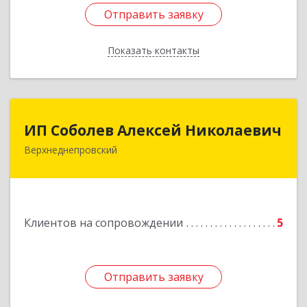
Отправить заявку
Отправить заявку
Показать контакты
Назад
ИП Соболев Алексей Николаевич
ИП Соболев Алексей Николаевич
Верхнеднепровский
Подробнее
Клиентов на сопровождении
5
Отправить заявку
Отправить заявку