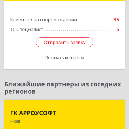
пом.22
Подробнее
Клиентов на сопровождении
35
1С:Специалист
5
Отправить заявку
Отправить заявку
Показать контакты
Назад
Ближайшие партнеры из соседних
регионов
ГК АРРОУСОФТ
ГК АРРОУСОФТ
Ржев
172381, Тверская обл, м.о. Ржевский, Ржев г,