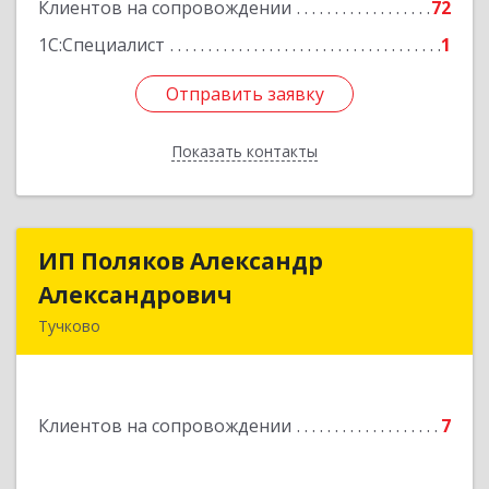
Клиентов на сопровождении
72
1С:Специалист
1
Отправить заявку
Отправить заявку
Показать контакты
Назад
ИП Поляков Александр
ИП Поляков Александр
Александрович
Александрович
Тучково
143160, Московская обл., Рузский р-н,
Дорохово п., Московская ул., д.9
Клиентов на сопровождении
7
Подробнее