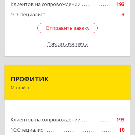
Подробнее
Клиентов на сопровождении
193
1С:Специалист
3
Отправить заявку
Отправить заявку
Показать контакты
Назад
ПРОФИТИК
ПРОФИТИК
Можайск
143200, Московская обл, Можайский р-н,
Можайск г, Молодежная ул, дом № 4
Подробнее
Клиентов на сопровождении
193
1С:Специалист
10