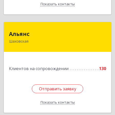
Показать контакты
Назад
Альянс
Альянс
Шаховская
143700, Московская обл, Шаховской р-н,
рп.Шаховская, ул.1-я Советская, дом № 44
Подробнее
Клиентов на сопровождении
130
Отправить заявку
Отправить заявку
Показать контакты
Назад