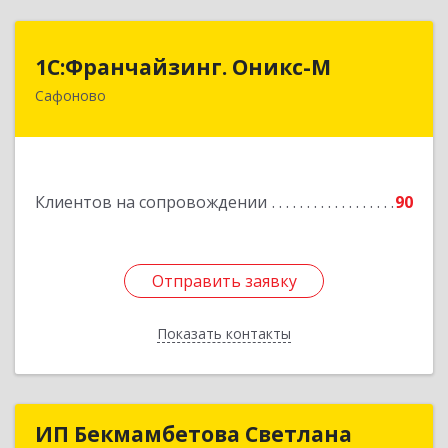
1С:Франчайзинг. Оникс-М
1С:Франчайзинг. Оникс-М
Сафоново
215500, Смоленская обл, Сафоновский р-н,
Сафоново г, Революционная ул, дом № 9а
Подробнее
Клиентов на сопровождении
90
Отправить заявку
Отправить заявку
Показать контакты
Назад
ИП Бекмамбетова Светлана
ИП Бекмамбетова Светлана