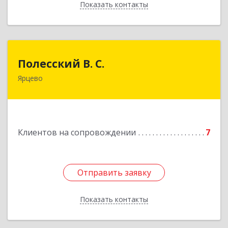
Показать контакты
Назад
Полесский В. С.
Полесский В. С.
Ярцево
215800,Смоленская обл. г. Ярцево,
ул.Краснофлотская д.30
Подробнее
Клиентов на сопровождении
7
Отправить заявку
Отправить заявку
Показать контакты
Назад