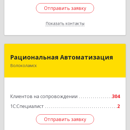
Отправить заявку
Отправить заявку
Показать контакты
Назад
Рациональная Автоматизация
Рациональная Автоматизация
Волоколамск
143600, Московская обл, Волоколамский р-н,
Волоколамск г, Октябрьская пл, дом № 10,
оф.12
Подробнее
Клиентов на сопровождении
304
1С:Специалист
2
Отправить заявку
Отправить заявку