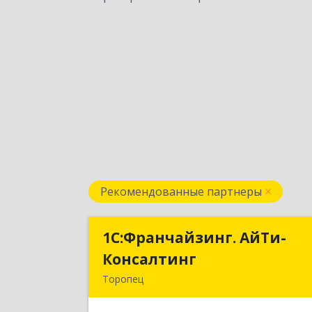
Рекомендованные партнеры
1С:Франчайзинг. АйТи-
1С:Франчайзинг. АйТи
Консалтинг
Консалтин
Торопец
172840, Тверская обл, Торопец г
Гоголя ул, дом № 1