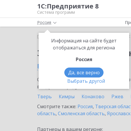
1С:Предприятие 8
Система программ
Россия
Пр
Главная
Сервисы ИТС
1СПАРК Риски
1СПАРК 
Информация на сайте будет
отображаться для региона
Заказать 1СПАРК Рис
Россия
в Торопце
Да, все верно
Ознакомьтесь с информационными карт
Выбрать другой
внедрение продукта.
Тверь
Кимры
Конаково
Ржев
Смотрите также:
Россия
,
Тверская облас
область
,
Смоленская область
,
Ярославск
Партнеры в вашем регионе: