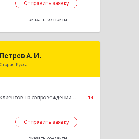
Отправить заявку
Отправить заявку
Показать контакты
Назад
Петров А. И.
Петров А. И.
Старая Русса
Старая Русса, пер.Волотовский, д.23
Подробнее
Клиентов на сопровождении
13
Отправить заявку
Отправить заявку
Показать контакты
Назад