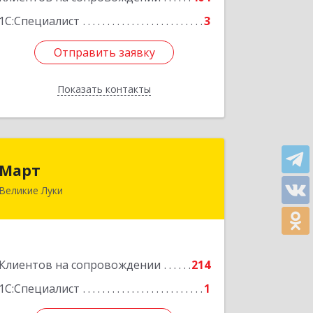
1С:Специалист
3
Отправить заявку
Отправить заявку
Показать контакты
Назад
Март
Март
Великие Луки
182113, Псковская обл, Великие Луки
г, Ботвина ул, дом № 17 А, пом.1003
Подробнее
Клиентов на сопровождении
214
1С:Специалист
1