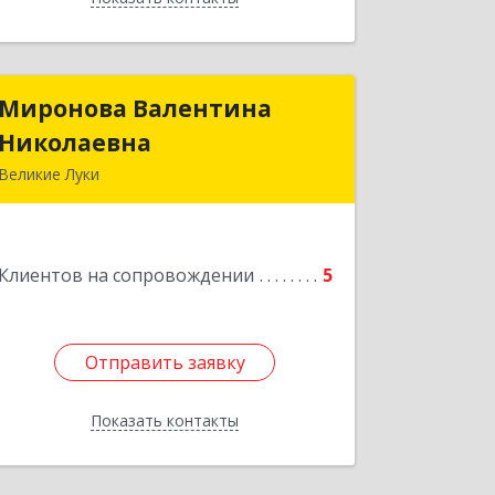
Миронова Валентина
Миронова Валентина
Николаевна
Николаевна
Великие Луки
Подробнее
Клиентов на сопровождении
5
Отправить заявку
Отправить заявку
Показать контакты
Назад