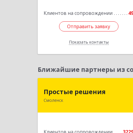
Клиентов на сопровождении
4
Подробне
Отправить заявку
Отправить заявку
Показать контакты
Назад
Ближайшие партнеры из со
Простые решени
Простые решения
Смоленск
214015, Смоленская обл, Смоленск г
Большая Краснофлотская ул, дом 
1
Подробне
Клиентов на сопровождении
322