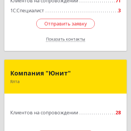
Клиентов на сопровождении
71
1С:Специалист
3
Отправить заявку
Отправить заявку
Показать контакты
Назад
Компания "Юнит"
Компания "Юнит"
Ялта
298600, Крым Респ, Ялта г, Васильева ул, дом №
16, оф.400
Подробнее
Клиентов на сопровождении
28