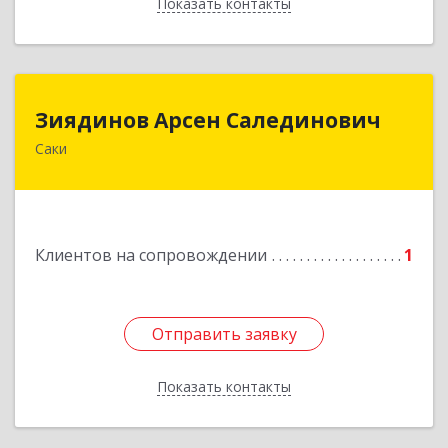
Показать контакты
Назад
Зиядинов Арсен Салединович
Зиядинов Арсен Салединович
Саки
г.Саки, Интернациональная, 5/2, кв.1
Подробнее
Клиентов на сопровождении
1
Отправить заявку
Отправить заявку
Показать контакты
Назад