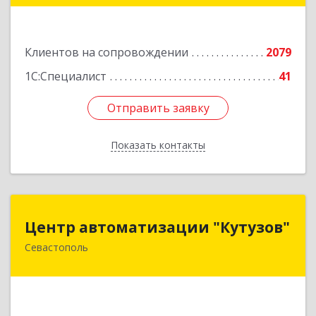
Подробнее
Клиентов на сопровождении
2079
1С:Специалист
41
Отправить заявку
Отправить заявку
Показать контакты
Назад
Центр автоматизации "Кутузов"
Центр автоматизации "Кутузов"
Севастополь
299011, Севастополь г, Генерала Петрова ул,
дом № 20, корпус 1, оф.1
Подробнее