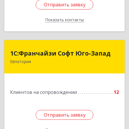
Отправить заявку
Отправить заявку
Показать контакты
Назад
1С:Франчайзи Софт Юго-Запад
1С:Франчайзи Софт Юго-Запад
Евпатория
297407, Крым Респ, Евпатория г, Победы пр-кт,
дом № 13, кв.45
Подробнее
Клиентов на сопровождении
12
Отправить заявку
Отправить заявку