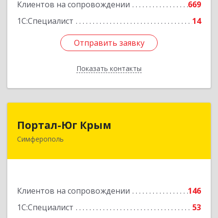
Клиентов на сопровождении
669
1С:Специалист
14
Отправить заявку
Отправить заявку
Показать контакты
Назад
Портал-Юг Крым
Портал-Юг Крым
Симферополь
295015, Крым Респ, Симферополь г, Козлова ул,
дом № 27
Подробнее
Клиентов на сопровождении
146
1С:Специалист
53