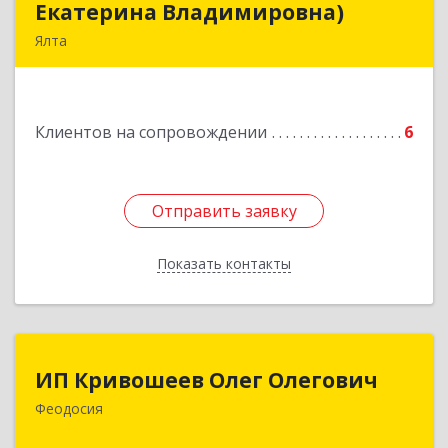
Екатерина Владимировна)
Екатерина Владимировна)
Ялта
98600, г. Ялта, ул. Свердлова, 24
Подробнее
Клиентов на сопровождении
6
Отправить заявку
Отправить заявку
Показать контакты
Назад
ИП Кривошеев Олег Олегович
ИП Кривошеев Олег Олегович
Феодосия
Подробнее