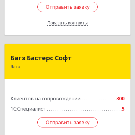
Отправить заявку
Отправить заявку
Показать контакты
Назад
Багз Бастерс Софт
Багз Бастерс Софт
Ялта
298603, Крым Респ, Ялта г, Свердлова ул, дом №
34
Подробнее
Клиентов на сопровождении
300
1С:Специалист
5
Отправить заявку
Отправить заявку