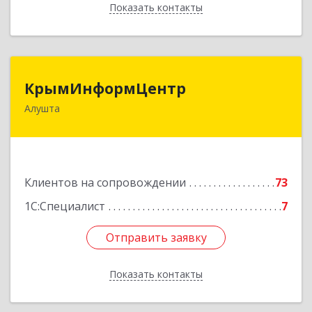
Показать контакты
Назад
КрымИнформЦентр
КрымИнформЦентр
Алушта
298500, Крым Респ, Алушта г, Горького ул, дом
№ 34А, оф.7
Подробнее
Клиентов на сопровождении
73
1С:Специалист
7
Отправить заявку
Отправить заявку
Показать контакты
Назад