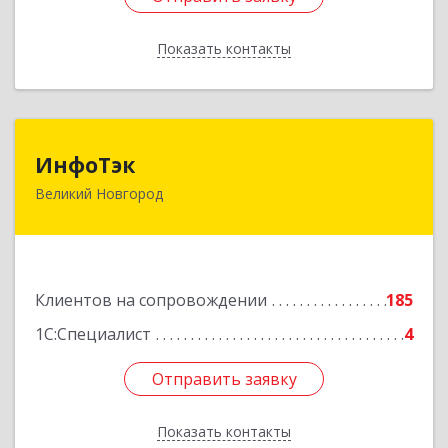
Показать контакты
Назад
ИнфоТэк
ИнфоТэк
Великий Новгород
173003, Новгородская обл, Великий Новгород
г, Великая ул, дом № 22
Подробнее
Клиентов на сопровождении
185
1С:Специалист
4
Отправить заявку
Отправить заявку
Показать контакты
Назад