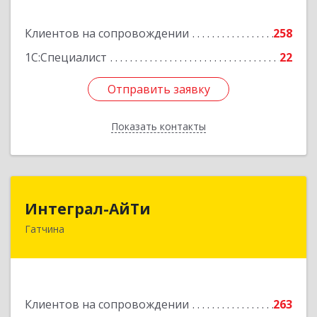
Подробнее
Клиентов на сопровождении
258
1С:Специалист
22
Отправить заявку
Отправить заявку
Показать контакты
Назад
Интеграл-АйТи
Интеграл-АйТи
Гатчина
188300, Ленинградская обл, Гатчинский р-н,
Гатчина г, 25 Октября пр-кт, дом № 42, литера
А, оф.412
Подробнее
Клиентов на сопровождении
263