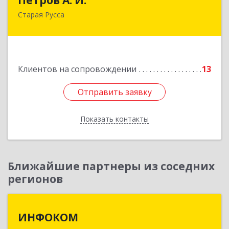
Старая Русса
Старая Русса, пер.Волотовский, д.23
Подробнее
Клиентов на сопровождении
13
Отправить заявку
Отправить заявку
Показать контакты
Назад
Ближайшие партнеры из соседних
регионов
ИНФОКОМ
ИНФОКОМ