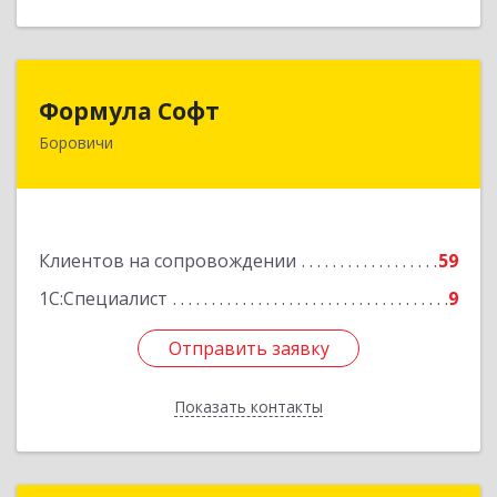
Формула Софт
Формула Софт
Боровичи
174411, Новгородская обл, Боровичский р-н,
Боровичи г, Международная ул, дом № 6
Подробнее
Клиентов на сопровождении
59
1С:Специалист
9
Отправить заявку
Отправить заявку
Показать контакты
Назад