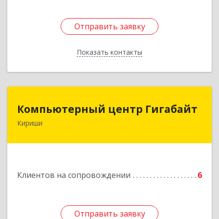
Отправить заявку
Отправить заявку
Показать контакты
Назад
Компьютерный центр Гигабайт
Компьютерный центр Гигабайт
Кириши
187110, Ленинградская обл, Кириши г,
Нефтехимиков ул, дом № 31
Подробнее
Клиентов на сопровождении
6
Отправить заявку
Отправить заявку