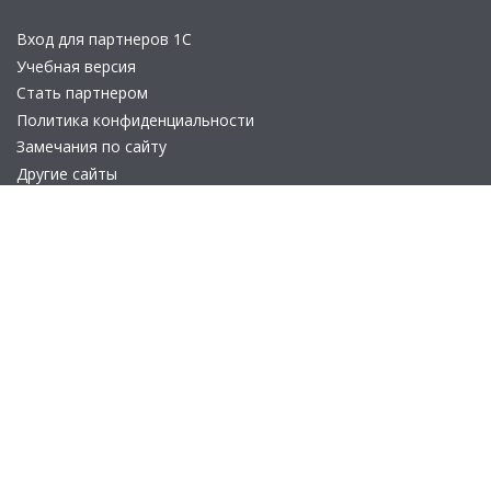
Вход для партнеров 1С
Учебная версия
Стать партнером
Политика конфиденциальности
Замечания по сайту
Другие сайты
Телефон:
+7 (495) 737-92-57
Email:
site_v8@1c.ru
Отдел продаж:
г. Москва
,
улица Селезнёвская, дом 21
© 2026 АО «Группа 1С» (правопреемник «1С»). Все права на сайт
защищены
© 2011- 2026 ООО «1С-Софт» (
о компании
).