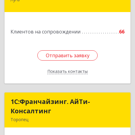
188230, Ленинградская обл, Луга г, Урицкого
пр-кт, дом № 77а
Подробнее
Клиентов на сопровождении
66
Отправить заявку
Отправить заявку
Показать контакты
Назад
1С:Франчайзинг. АйТи-
1С:Франчайзинг. АйТи-
Консалтинг
Консалтинг
Торопец
172840, Тверская обл, Торопец г, Гоголя ул,
дом № 13