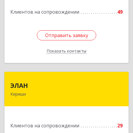
Клиентов на сопровождении
49
Подробнее
Отправить заявку
Отправить заявку
Показать контакты
Назад
ЭЛАН
ЭЛАН
Кириши
187110, Ленинградская обл, Кириши г, Ленина
пр-кт, дом № 45, оф.4-9
Подробнее
Клиентов на сопровождении
29