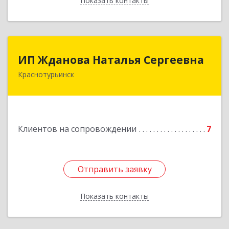
Показать контакты
Назад
ИП Жданова Наталья Сергеевна
ИП Жданова Наталья Сергеевна
Краснотурьинск
Подробнее
Клиентов на сопровождении
7
Отправить заявку
Отправить заявку
Показать контакты
Назад