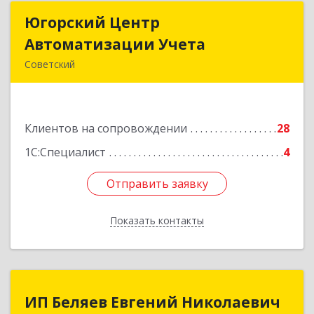
Югорский Центр
Югорский Центр
Автоматизации Учета
Автоматизации Учета
Советский
628242, Ханты-Мансийский Автономный округ
- Югра АО, Советский р-н, Советский г, Ленина
ул, дом № 18, оф.9
Клиентов на сопровождении
28
Подробнее
1С:Специалист
4
Отправить заявку
Отправить заявку
Показать контакты
Назад
ИП Беляев Евгений Николаевич
ИП Беляев Евгений Николаевич