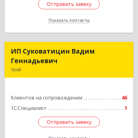
Отправить заявку
Отправить заявку
Показать контакты
Назад
ИП Суковатицин Вадим
ИП Суковатицин Вадим
Геннадьевич
Геннадьевич
Урай
628285, Ханты-Мансийский Автономный округ
- Югра АО, Урай г, микрорайон 2, дом № 50,
оф.21
Клиентов на сопровождении
46
Подробнее
1С:Специалист
1
Отправить заявку
Отправить заявку