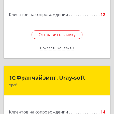
Подробнее
Клиентов на сопровождении
12
Отправить заявку
Отправить заявку
Показать контакты
Назад
1С:Франчайзинг. Uray-soft
1С:Франчайзинг. Uray-soft
Урай
628284, Ханты-Мансийский Автономный округ
- Югра АО, Урай г, 2-й мкр, дом № 89а, кв.2
Подробнее
Клиентов на сопровождении
14