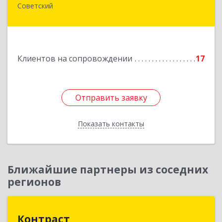
Советский
628240, Ханты-Мансийский Автономный округ
- Югра АО, Советский р-н, Советский г,
Калинина ул, дом № 35А
Подробнее
Клиентов на сопровождении
17
Отправить заявку
Отправить заявку
Показать контакты
Назад
Ближайшие партнеры из соседних
регионов
Контраст
Контраст