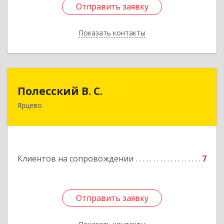
Отправить заявку
Отправить заявку
Показать контакты
Назад
Полесский В. С.
Полесский В. С.
Ярцево
215800,Смоленская обл. г. Ярцево,
ул.Краснофлотская д.30
Подробнее
Клиентов на сопровождении
7
Отправить заявку
Отправить заявку