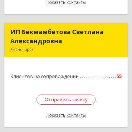
Показать контакты
Назад
ИП Бекмамбетова Светлана
ИП Бекмамбетова Светлана
Александровна
Александровна
Десногорск
216400, Смоленская обл, Десногорск г, 4-й мкр,
дом № 7, кв.11
Клиентов на сопровождении
55
Подробнее
Отправить заявку
Отправить заявку
Показать контакты
Назад