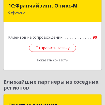
1С:Франчайзинг. Оникс-М
1С:Франчайзинг. Оникс-М
Сафоново
215500, Смоленская обл, Сафоновский р-н,
Сафоново г, Революционная ул, дом № 9а
Подробнее
Клиентов на сопровождении
90
Отправить заявку
Отправить заявку
Показать контакты
Назад
Ближайшие партнеры из соседних
регионов
Простые решения