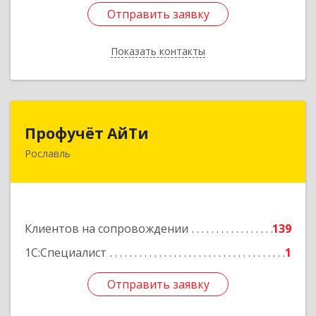
Отправить заявку
Отправить заявку
Показать контакты
Назад
Профучёт АйТи
Профучёт АйТи
Рославль
216500, Смоленская обл, Рославльский р-н,
Рославль г, Урицкого ул, дом № 13, кв.4
Подробнее
Клиентов на сопровождении
139
1С:Специалист
1
Отправить заявку
Отправить заявку