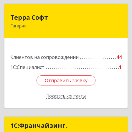
Терра Софт
Терра Софт
Гагарин
215010, Смоленская обл, Гагарин г, Ленина ул,
дом № 12
Подробнее
Клиентов на сопровождении
44
1С:Специалист
1
Отправить заявку
Отправить заявку
Показать контакты
Назад
1С:Франчайзинг.
1С:Франчайзинг.