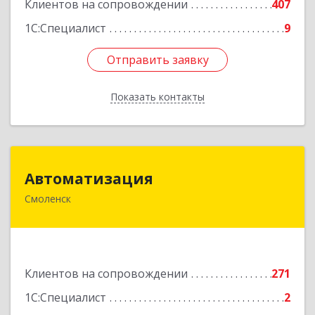
Клиентов на сопровождении
407
1С:Специалист
9
Отправить заявку
Отправить заявку
Показать контакты
Назад
Автоматизация
Автоматизация
Смоленск
214019, Смоленская обл, Смоленск г, Марии
Октябрьской ул, дом № 16, оф.107
Подробнее
Клиентов на сопровождении
271
1С:Специалист
2