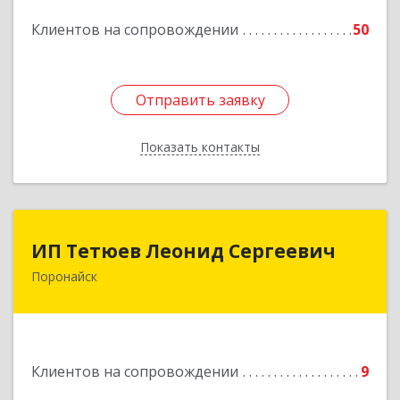
Подробнее
Клиентов на сопровождении
50
Отправить заявку
Отправить заявку
Показать контакты
Назад
ИП Тетюев Леонид Сергеевич
ИП Тетюев Леонид Сергеевич
Поронайск
694242, Сахалинская обл, Поронайск г, Фрунзе
ул, дом № 14, кв.51
Подробнее
Клиентов на сопровождении
9