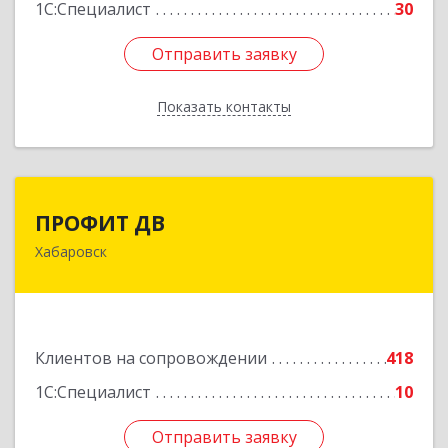
1С:Специалист
30
Отправить заявку
Отправить заявку
Показать контакты
Назад
ПРОФИТ ДВ
ПРОФИТ ДВ
Хабаровск
680000, Хабаровский край, Хабаровск г,
Муравьева-Амурского ул, дом № 25, пом.I
Подробнее
Клиентов на сопровождении
418
1С:Специалист
10
Отправить заявку
Отправить заявку