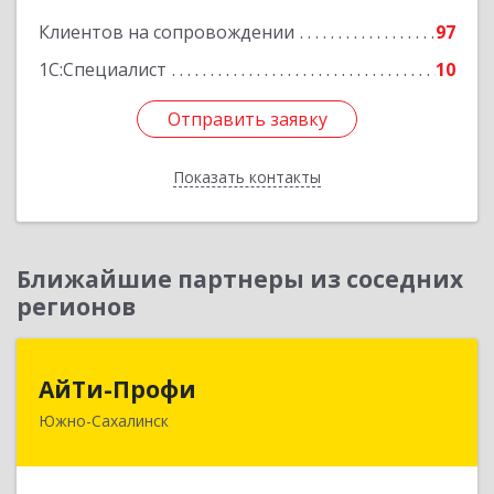
Клиентов на сопровождении
97
1С:Специалист
10
Отправить заявку
Отправить заявку
Показать контакты
Назад
Ближайшие партнеры из соседних
регионов
АйТи-Профи
АйТи-Профи
Южно-Сахалинск
693023, Сахалинская обл, город Южно-
Сахалинск г.о., Южно-Сахалинск г, Емельянова
А.О. ул, дом № 4