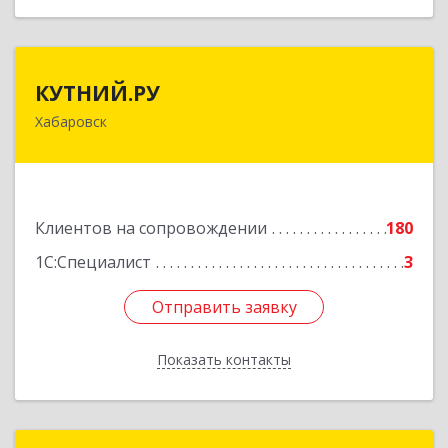
КУТНИЙ.РУ
КУТНИЙ.РУ
Хабаровск
680007, Хабаровский край, Хабаровск г,
Шевчука ул, дом № 42, оф.505
Подробнее
Клиентов на сопровождении
180
1С:Специалист
3
Отправить заявку
Отправить заявку
Показать контакты
Назад