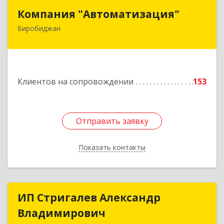
Компания "Автоматизация"
Компания "Автоматизация"
Биробиджан
679016, Еврейская Аобл, Биробиджан г,
Советская ул, дом № 59, кв.3
Подробнее
Клиентов на сопровождении
153
Отправить заявку
Отправить заявку
Показать контакты
Назад
ИП Стригалев Александр
ИП Стригалев Александр
Владимирович
Владимирович