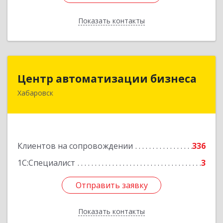
Показать контакты
Назад
Центр автоматизации бизнеса
Центр автоматизации бизнеса
Хабаровск
680030, Хабаровский край, Хабаровск г, Ленина
ул, дом № 4, оф.802
Подробнее
Клиентов на сопровождении
336
1С:Специалист
3
Отправить заявку
Отправить заявку
Показать контакты
Назад