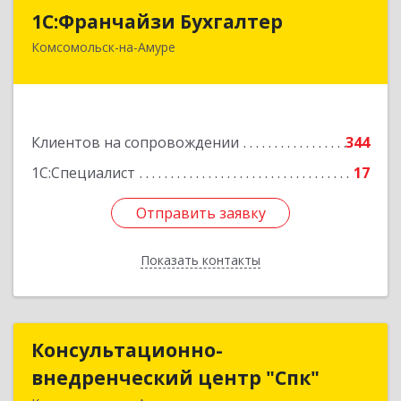
1С:Франчайзи Бухгалтер
1С:Франчайзи Бухгалтер
Комсомольск-на-Амуре
681000, Хабаровский край, Комсомольск-на-
Амуре г, Красногвардейская ул, дом № 14,
оф.202
Подробнее
Клиентов на сопровождении
344
1С:Специалист
17
Отправить заявку
Отправить заявку
Показать контакты
Назад
Консультационно-
Консультационно-
внедренческий центр "Спк"
внедренческий центр "Спк"