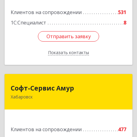
Подробнее
Клиентов на сопровождении
531
1С:Специалист
8
Отправить заявку
Отправить заявку
Показать контакты
Назад
Софт-Сервис Амур
Софт-Сервис Амур
Хабаровск
680000, Хабаровский край, Хабаровск г,
Муравьева-Амурского ул., дом № 4, оф.19
Подробнее
Клиентов на сопровождении
477