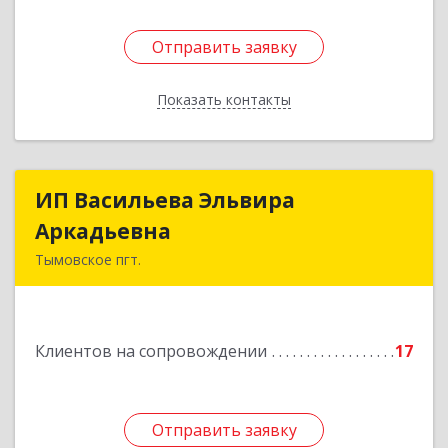
Отправить заявку
Отправить заявку
Показать контакты
Назад
ИП Васильева Эльвира
ИП Васильева Эльвира
Аркадьевна
Аркадьевна
Тымовское пгт.
694400, Сахалинская обл, Тымовский р-н,
Тымовское пгт, Красноармейская ул, дом № 34,
кв.9
Клиентов на сопровождении
17
Подробнее
Отправить заявку
Отправить заявку