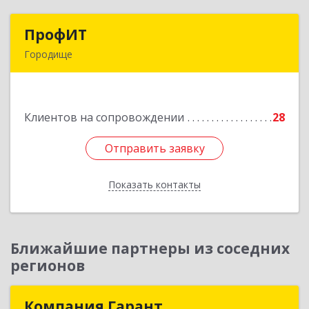
ПрофИТ
ПрофИТ
Городище
442310, Пензенская обл, Городищенский р-н,
Городище г, Комсомольская ул, дом № 29, оф.20
Клиентов на сопровождении
28
Подробнее
Отправить заявку
Отправить заявку
Показать контакты
Назад
Ближайшие партнеры из соседних
регионов
Компания Гарант
Компания Гарант