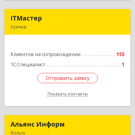
ITМастер
ITМастер
Кузнецк
442537, Пензенская обл, Кузнецк г, Белинского
ул, дом № 82, ДЦ"Сфера", оф.15
Клиентов на сопровождении
155
Подробнее
1С:Специалист
1
Отправить заявку
Отправить заявку
Показать контакты
Назад
Альянс Информ
Альянс Информ
Вольск