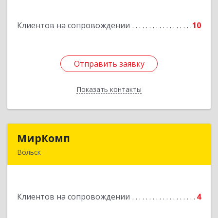
дом № 83а
Клиентов на сопровождении
10
Подробнее
Отправить заявку
Отправить заявку
Показать контакты
Назад
МирКомп
МирКомп
Вольск
412900, Саратовская обл, Вольск г,
Володарского ул, дом № 86
Клиентов на сопровождении
4
Подробнее