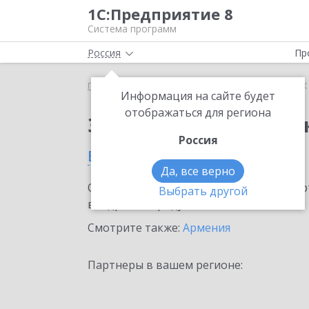
1С:Предприятие 8
Система программ
Россия
Пр
Главная
Сервисы ИТС
1СПАРК Риски
1СПАРК 
Информация на сайте будет
отображаться для региона
Заказать 1СПАРК Рис
Россия
в Ереване
Да, все верно
Ознакомьтесь с информационными карт
Выбрать другой
внедрение продукта.
Смотрите также:
Армения
Партнеры в вашем регионе: