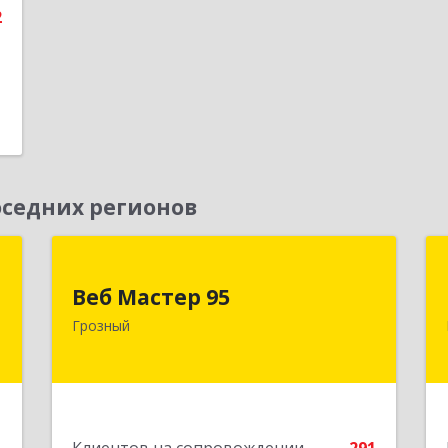
2
седних регионов
Д
Веб Мастер 95
Веб Мастер 95
,
364050, Чеченская Респ, Грозный г,
Грозный
А
Им Гайрбекова Муслима
Гайрбековича ул, дом № 72
е
Подробнее