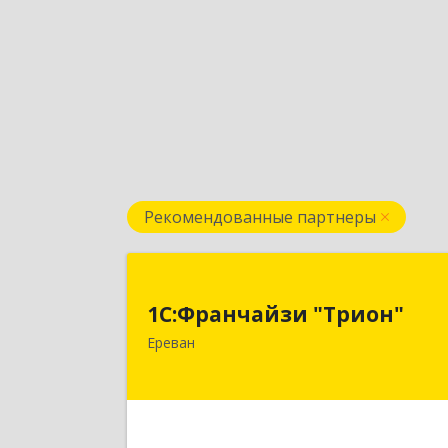
Рекомендованные партнеры
1С:Франчайзи "Трион
1С:Франчайзи "Трион"
Армения, Ереван, ул. Наири Зарян
Ереван
73/1, 2 эта
Подробне