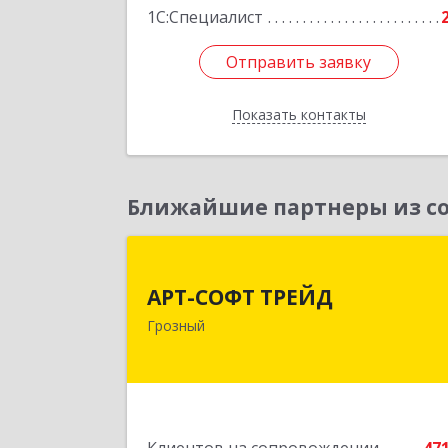
1С:Специалист
Отправить заявку
Отправить заявку
Показать контакты
Назад
Ближайшие партнеры из со
АРТ-СОФТ ТРЕЙ
АРТ-СОФТ ТРЕЙД
364013, Чеченская Респ, Грозный г
Грозный
Полярников ул, дом № 36
Подробне