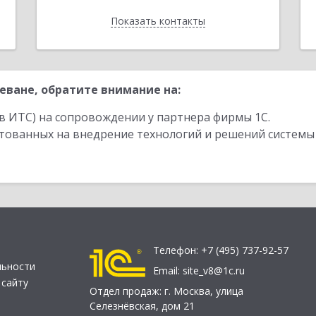
Показать контакты
Назад
еване, обратите внимание на:
в ИТС) на сопровождении у партнера фирмы 1С.
стованных на внедрение технологий и решений системы
Телефон:
+7 (495) 737-92-57
льности
Email:
site_v8@1c.ru
 сайту
Отдел продаж:
г. Москва
,
улица
Селезнёвская, дом 21