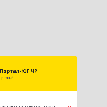
Портал-ЮГ ЧР
Портал-ЮГ ЧР
364906, Чеченская Респ, Грозный г,
Грозный
Путина пр-кт, дом № 30
Подробнее