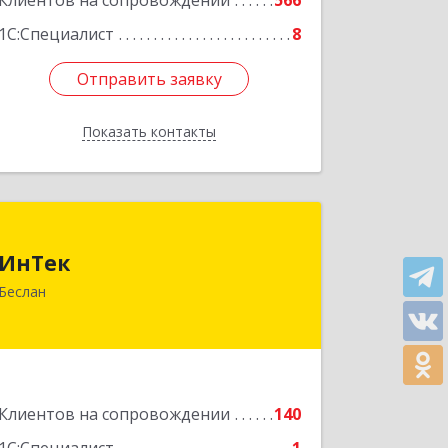
Клиентов на сопровождении
566
1С:Специалист
8
Отправить заявку
Отправить заявку
Показать контакты
Назад
ИнТек
ИнТек
363000, Северная Осетия - Алания
Беслан
Респ, Правобережный, Беслан г,
Комсомольская ул, дом № 69
Подробнее
Клиентов на сопровождении
140