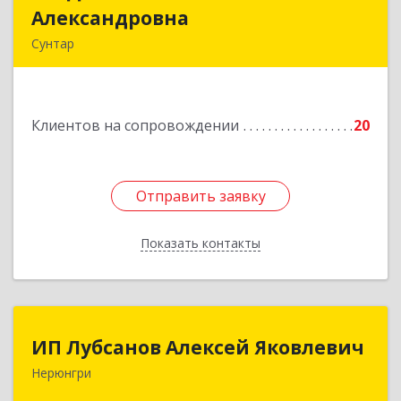
Александровна
Александровна
Сунтар
Подробнее
Клиентов на сопровождении
20
Отправить заявку
Отправить заявку
Показать контакты
Назад
ИП Лубсанов Алексей Яковлевич
ИП Лубсанов Алексей Яковлевич
Нерюнгри
675002, Амурская область, г. Благовещенск, ул.
Краснофлотская ,77/1, кв.38