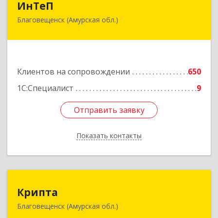
ИнТеП
Благовещенск (Амурская обл.)
675000, Амурская обл, Благовещенск г,
Горького ул, дом № 172/1
Подробнее
Клиентов на сопровождении
650
1С:Специалист
9
Отправить заявку
Отправить заявку
Показать контакты
Назад
Крипта
Крипта
Благовещенск (Амурская обл.)
675000, Амурская обл, Благовещенск г,