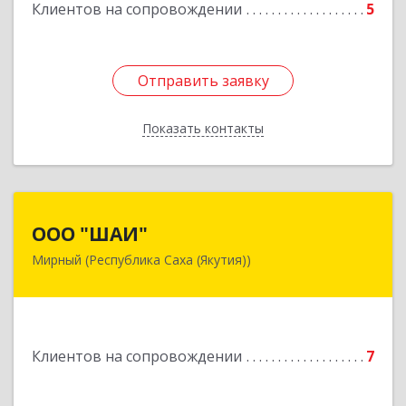
Клиентов на сопровождении
5
Подробнее
Отправить заявку
Отправить заявку
Показать контакты
Назад
ООО "ШАИ"
ООО "ШАИ"
Мирный (Республика Саха (Якутия))
678175, Республика Саха (Якутия), у.
Мирнинский, г. Мирный, ул. Ленина, дом 34,
квартира 5
Подробнее
Клиентов на сопровождении
7