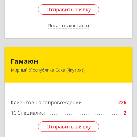
Отправить заявку
Отправить заявку
Показать контакты
Назад
Гамаюн
Гамаюн
Мирный (Республика Саха (Якутия))
678170, Саха /Якутия/ Респ, Мирнинский у,
Мирный г, Ленинградский пр-кт, дом № 48,
корпус а
Подробнее
Клиентов на сопровождении
226
1С:Специалист
2
Отправить заявку
Отправить заявку