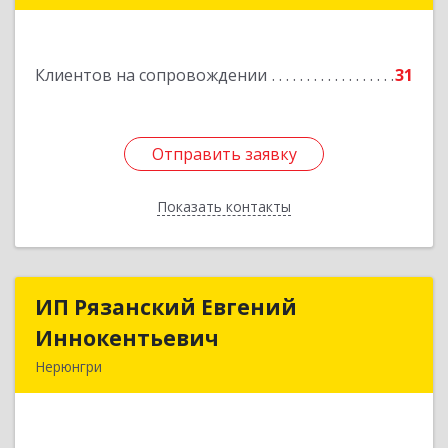
Подробнее
Клиентов на сопровождении
31
Отправить заявку
Отправить заявку
Показать контакты
Назад
ИП Рязанский Евгений
ИП Рязанский Евгений
Иннокентьевич
Иннокентьевич
Нерюнгри
678967, Саха /Якутия/ Респ, Нерюнгри г,
Дружбы Народов пр-кт, дом № 14