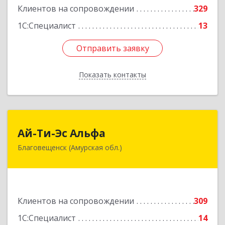
Клиентов на сопровождении
329
1С:Специалист
13
Отправить заявку
Отправить заявку
Показать контакты
Назад
Ай-Ти-Эс Альфа
Ай-Ти-Эс Альфа
Благовещенск (Амурская обл.)
675000, Амурская обл, Благовещенск г, Зейская
ул, дом № 134, оф.515
Подробнее
Клиентов на сопровождении
309
1С:Специалист
14