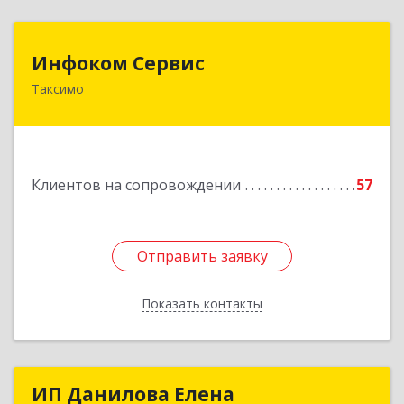
Инфоком Сервис
Инфоком Сервис
Таксимо
671560, Республика Бурятия, Муйский р-н, пгт.
Таксимо, ул. Железнодорожников, дом 14
Подробнее
Клиентов на сопровождении
57
Отправить заявку
Отправить заявку
Показать контакты
Назад
ИП Данилова Елена
ИП Данилова Елена