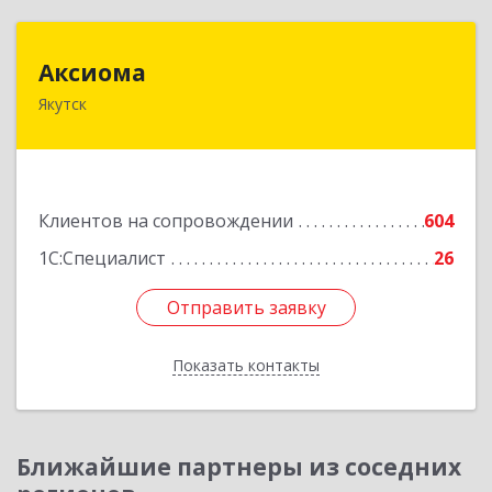
Аксиома
Аксиома
Якутск
677000, Саха /Якутия/ Респ, Якутск г, Чиряева
ул, дом № 1, кв.19
Подробнее
Клиентов на сопровождении
604
1С:Специалист
26
Отправить заявку
Отправить заявку
Показать контакты
Назад
Ближайшие партнеры из соседних