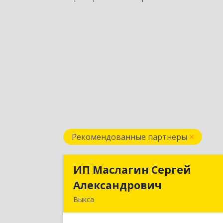
Рекомендованные партнеры
ИП Маслагин Сергей
ИП Маслагин Серге
Александрович
Александрови
Выкса
607060, Нижегородская обл, , Выкса г
Красная пл., 16/6