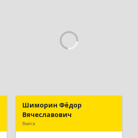
й
Шиморин Фёдор
Шиморин Фёдор
ч
Вячеславович
Вячеславович
Выкса
,
Подробнее
1