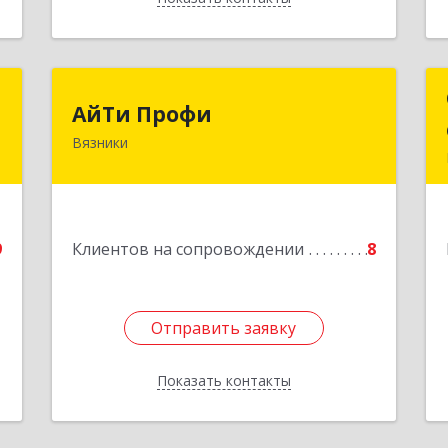
г
АйТи Профи
АйТи Профи
Вязники
,
Подробнее
1
е
9
Клиентов на сопровождении
8
Отправить заявку
Отправить заявку
Показать контакты
Назад