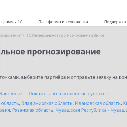
ограммы 1С
Платформа и технологии
Поддержка 
нозирование
1С:Универсальное прогнозирование в Выксе
альное прогнозирование
очками, выберите партнёра и отправьте заявку на ко
Заволжье
Показать все населенные
пункты
 область
,
Владимирская область
,
Ивановская область
,
К
овия
,
Рязанская область
,
Чувашская Республика - Чуваш