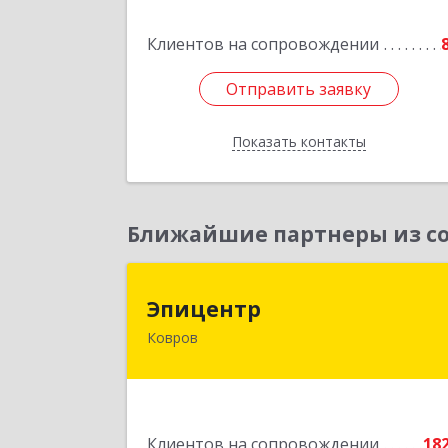
Клиентов на сопровождении
Подробне
Отправить заявку
Отправить заявку
Показать контакты
Назад
Ближайшие партнеры из со
Эпицент
Эпицентр
Ковров
601900, Владимирская обл, Ковров г
Барсукова ул, дом № 1
Подробне
Клиентов на сопровождении
18