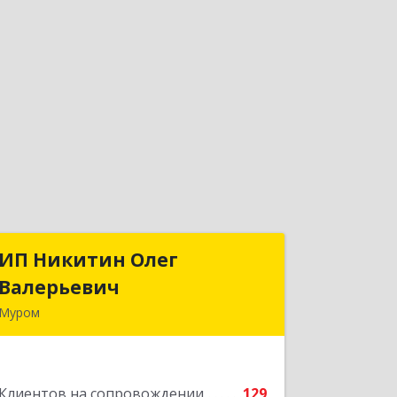
ИП Никитин Олег
ИП Никитин Олег
Валерьевич
Валерьевич
Муром
602267, Владимирская обл, Муром г,
Коммунистическая ул., дом № 36
Клиентов на сопровождении
129
Подробнее