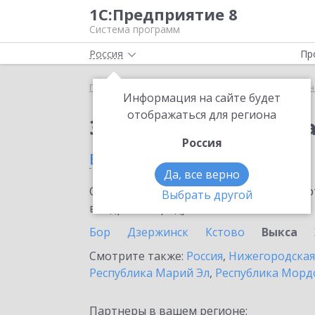
1С:Предприятие 8
Система программ
Россия
Пр
Главная
Сервисы ИТС
1С:Универсальное прог
Информация на сайте будет
отображаться для региона
Заказать 1С:Универс
Россия
в Выксе
Да, все верно
Ознакомьтесь с информационными карт
Выбрать другой
внедрение продукта.
Бор
Дзержинск
Кстово
Выкса
Смотрите также:
Россия
,
Нижегородская
Республика Марий Эл
,
Республика Морд
Партнеры в вашем регионе: