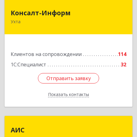
Консалт-Информ
Консалт-Информ
Ухта
169300, Коми Респ, Ухта г, Строителей пр-д 1, 2
под.,6 этаж
Подробнее
Клиентов на сопровождении
114
1С:Специалист
32
Отправить заявку
Отправить заявку
Показать контакты
Назад
АИС
АИС