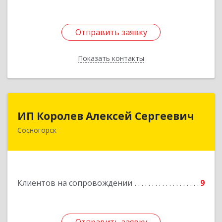
Отправить заявку
Отправить заявку
Показать контакты
Назад
ИП Королев Алексей Сергеевич
ИП Королев Алексей Сергеевич
Сосногорск
169500, Коми Респ, Сосногорск г, Советская ул,
дом № 30, кв.12
Подробнее
Клиентов на сопровождении
9