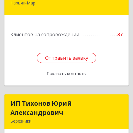
Нарьян-Мар
166000, Ненецкий АО, Нарьян-Мар г,
Авиаторов ул, дом № 15, корпус А
Подробнее
Клиентов на сопровождении
37
Отправить заявку
Отправить заявку
Показать контакты
Назад
ИП Тихонов Юрий
ИП Тихонов Юрий
Александрович
Александрович
Березники
618400, Пермский край, Березники г, Карла