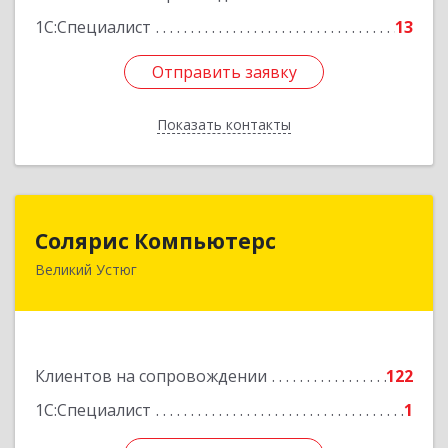
1С:Специалист
13
Отправить заявку
Отправить заявку
Показать контакты
Назад
Солярис Компьютерс
Солярис Компьютерс
Великий Устюг
162390, Вологодская обл, Великий Устюг г,
Виноградова ул, дом № 87
Подробнее
Клиентов на сопровождении
122
1С:Специалист
1