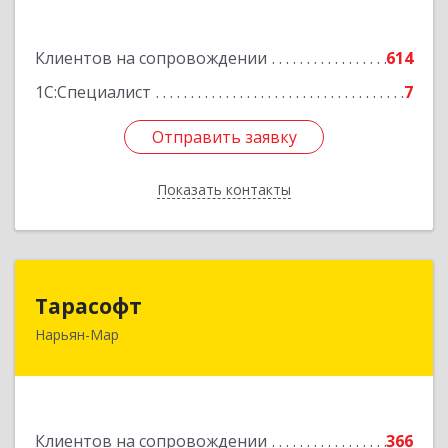
Подробнее
Клиентов на сопровождении
614
1С:Специалист
7
Отправить заявку
Отправить заявку
Показать контакты
Назад
Тарасофт
Тарасофт
Нарьян-Мар
166000, Ненецкий АО, Нарьян-Мар г, им
В.И.Ленина ул, дом № 39, корпус А, оф.2
Подробнее
Клиентов на сопровождении
366