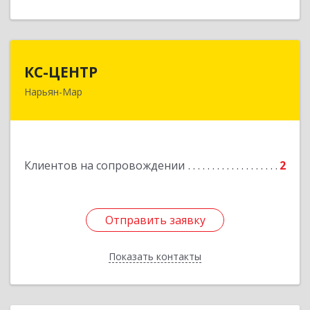
КС-ЦЕНТР
КС-ЦЕНТР
Нарьян-Мар
Подробнее
Клиентов на сопровождении
2
Отправить заявку
Отправить заявку
Показать контакты
Назад