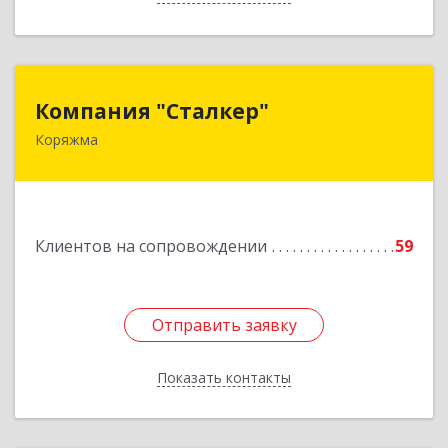
Компания "Сталкер"
Компания "Сталкер"
Коряжма
165651, Архангельская обл, Коряжма г,
Архангельская ул, дом № 14
Подробнее
Клиентов на сопровождении
59
Отправить заявку
Отправить заявку
Показать контакты
Назад