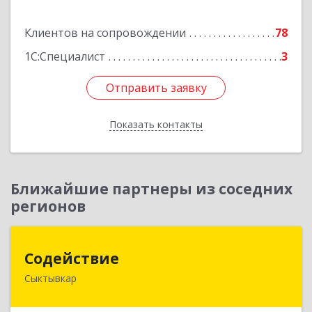
Подробнее
Клиентов на сопровождении
78
1С:Специалист
3
Отправить заявку
Отправить заявку
Показать контакты
Назад
Ближайшие партнеры из соседних
регионов
Содействие
Содействие
Сыктывкар
167004, Коми Респ, Сыктывкар г, Первомайская
ул, дом № 149