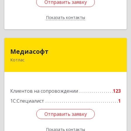
Отправить заявку
Отправить заявку
Показать контакты
Назад
Медиасофт
Медиасофт
Котлас
165300, Архангельская обл, Котлас г,
Маяковского ул, дом № 5
Подробнее
Клиентов на сопровождении
123
1С:Специалист
1
Отправить заявку
Отправить заявку
Показать контакты
Назад