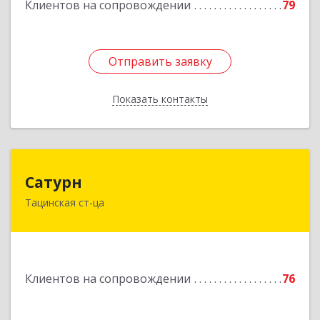
Клиентов на сопровождении
79
Отправить заявку
Отправить заявку
Показать контакты
Назад
Сатурн
Сатурн
Тацинская ст-ца
347060, Ростовская область, Тацинский район,
ст-ца Тацинская, ул.М.Горького, дом № 54
Подробнее
Клиентов на сопровождении
76