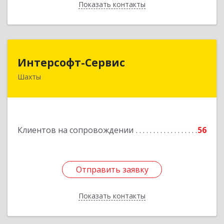
Показать контакты
Назад
Интерсофт-Сервис
Интерсофт-Сервис
Шахты
346480, Ростовская обл, Шахты г, Советская ул,
дом № 279/10
Подробнее
Клиентов на сопровождении
56
Отправить заявку
Отправить заявку
Показать контакты
Назад