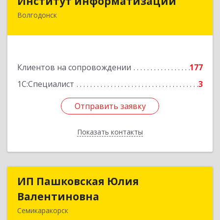
Институт информатизации
Волгодонск
347383, Ростовская обл, Волгодонск г, Маршала
Кошевого ул, дом № 44, корпус II, оф.6
Подробнее
Клиентов на сопровождении
177
1С:Специалист
3
Отправить заявку
Отправить заявку
Показать контакты
Назад
ИП Пашковская Юлия
ИП Пашковская Юлия
Валентиновна
Валентиновна
Семикаракорск