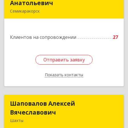
Анатольевич
Анатольевич
Семикаракорск
346630, Ростовская обл, Семикаракорск г,
В.А.Закруткина пр-кт, дом № 35
Клиентов на сопровождении
27
Подробнее
Отправить заявку
Отправить заявку
Показать контакты
Назад
Шаповалов Алексей
Шаповалов Алексей
Вячеславович
Вячеславович
Шахты
346510, Шахты г, Ленина ул, дом № 142