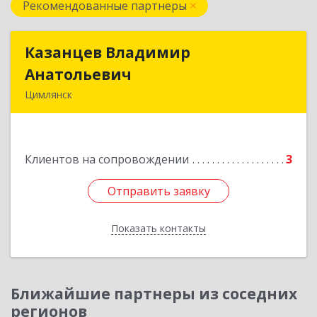
Рекомендованные партнеры
Казанцев Владимир
Казанцев Владимир
Анатольевич
Анатольевич
Цимлянск
347 320, 347320, Ростовская обл, Цимлянский р-
н, Цимлянск г, Западный пер, дом № 3
Клиентов на сопровождении
3
Подробнее
Отправить заявку
Отправить заявку
Показать контакты
Назад
Ближайшие партнеры из соседних
регионов