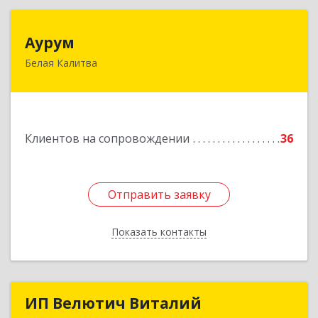
Аурум
Аурум
Белая Калитва
347044, Ростовская обл, Белокалитвинский р-н,
Белая Калитва г, Леонова ул, дом № 37
Подробнее
Клиентов на сопровождении
36
Отправить заявку
Отправить заявку
Показать контакты
Назад
ИП Велютич Виталий
ИП Велютич Виталий