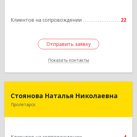
Подробнее
Клиентов на сопровождении
22
Отправить заявку
Отправить заявку
Показать контакты
Назад
Стоянова Наталья Николаевна
Стоянова Наталья Николаевна
Пролетарск
Подробнее