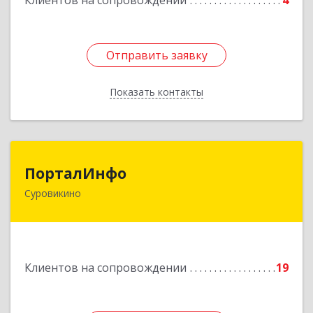
Клиентов на сопровождении
4
Отправить заявку
Отправить заявку
Показать контакты
Назад
ПорталИнфо
ПорталИнфо
Суровикино
404414, г.Суровкино Волгоградской обл. ул. 1-й
мкр д.21 кв 9
Подробнее
Клиентов на сопровождении
19