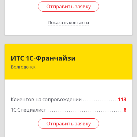
Отправить заявку
Отправить заявку
Показать контакты
Назад
ИТС 1С-Франчайзи
ИТС 1С-Франчайзи
Волгодонск
347380, Ростовская обл, Волгодонск г, Гагарина
ул, 22в помещение № III
Подробнее
Клиентов на сопровождении
113
1С:Специалист
8
Отправить заявку
Отправить заявку