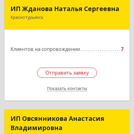
ИП Жданова Наталья Сергеевна
ИП Жданова Наталья Сергеевна
Краснотурьинск
Подробнее
Клиентов на сопровождении
7
Отправить заявку
Отправить заявку
Показать контакты
Назад
ИП Овсянникова Анастасия
ИП Овсянникова Анастасия
Владимировна
Владимировна