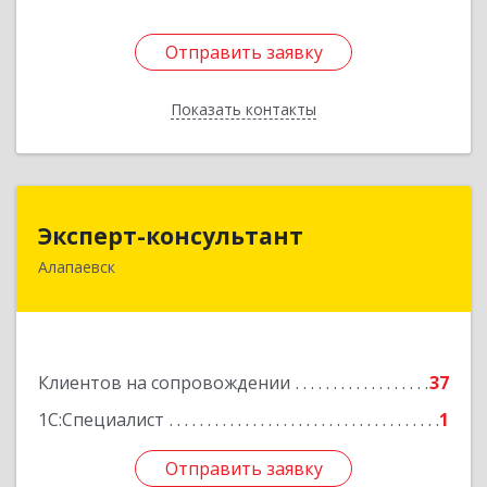
Отправить заявку
Отправить заявку
Показать контакты
Назад
Эксперт-консультант
Эксперт-консультант
Алапаевск
624600, Свердловская обл, Алапаевск г,
Братьев Смольниковых ул, дом № 34-18
Подробнее
Клиентов на сопровождении
37
1С:Специалист
1
Отправить заявку
Отправить заявку