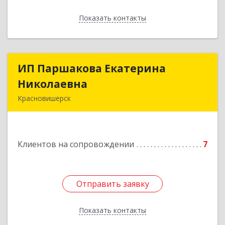
Показать контакты
Назад
ИП Паршакова Екатерина
ИП Паршакова Екатерина
Николаевна
Николаевна
Красновишерск
618590, Пермский край, Красновишерск г,
Карла Маркса ул, дом № 27, кв.8
Клиентов на сопровождении
7
Подробнее
Отправить заявку
Отправить заявку
Показать контакты
Назад