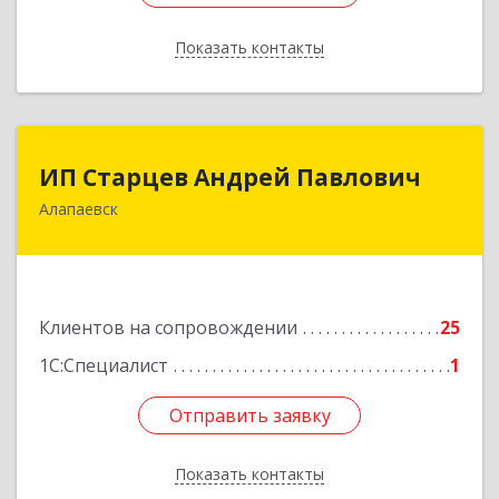
Показать контакты
Назад
ИП Старцев Андрей Павлович
ИП Старцев Андрей Павлович
Алапаевск
624601, Свердловская обл, Алапаевск г,
Братьев Смольниковых ул, дом № 38, кв.16
Подробнее
Клиентов на сопровождении
25
1С:Специалист
1
Отправить заявку
Отправить заявку
Показать контакты
Назад