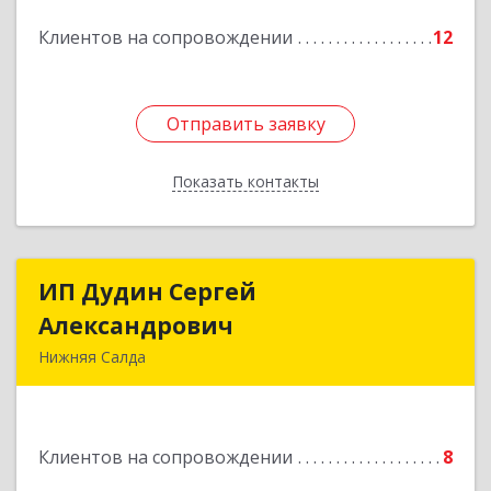
Подробнее
Клиентов на сопровождении
12
Отправить заявку
Отправить заявку
Показать контакты
Назад
ИП Дудин Сергей
ИП Дудин Сергей
Александрович
Александрович
Нижняя Салда
624740, Свердловская обл, Нижняя Салда г,
Энгельса ул, дом № 98
Клиентов на сопровождении
8
Подробнее