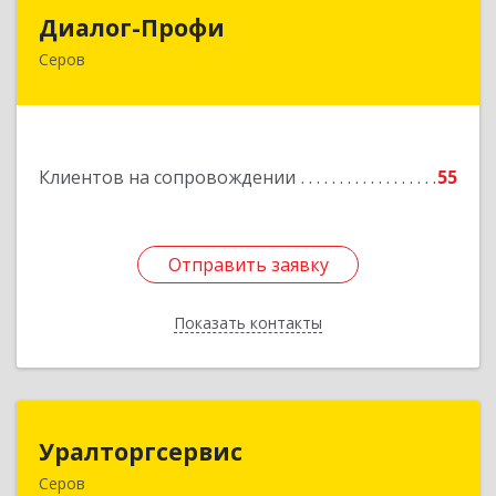
Диалог-Профи
Диалог-Профи
Серов
624980, Свердловская обл, Серов г, Короленко
ул, дом № 7/29, кв.2
Подробнее
Клиентов на сопровождении
55
Отправить заявку
Отправить заявку
Показать контакты
Назад
Уралторгсервис
Уралторгсервис
Серов
624980, Свердловская обл, Серов г, Кирова ул,