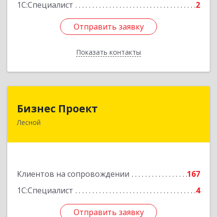
1С:Специалист
2
Отправить заявку
Отправить заявку
Показать контакты
Назад
Бизнес Проект
Бизнес Проект
Лесной
624200, Свердловская обл, Лесной г, Сиротина
ул, дом № 11
Подробнее
Клиентов на сопровождении
167
1С:Специалист
4
Отправить заявку
Отправить заявку