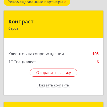
Рекомендованные партнеры
Контраст
Контраст
Серов
624993, Свердловская обл, Серов г, Ленина ул,
дом № 187
Подробнее
Клиентов на сопровождении
105
1С:Специалист
6
Отправить заявку
Отправить заявку
Показать контакты
Назад