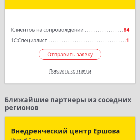
дом № 2
Подробнее
Клиентов на сопровождении
84
1С:Специалист
1
Отправить заявку
Отправить заявку
Показать контакты
Назад
Ближайшие партнеры из соседних
регионов
Внедренческий центр Ершова
Внедренческий центр Ершова
Нижний Тагил