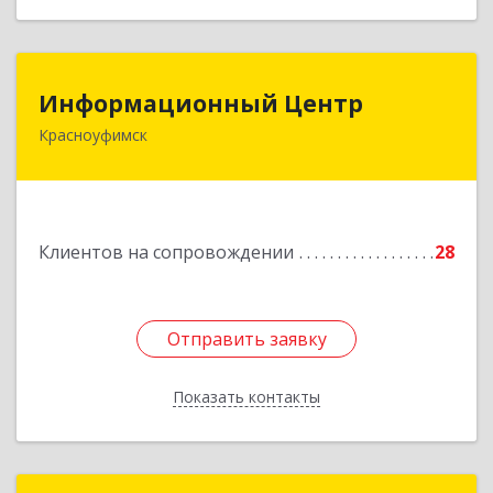
Информационный Центр
Информационный Центр
Красноуфимск
623300, Свердловская обл, Красноуфимск г,
Мизерова ул, дом № 112А
Подробнее
Клиентов на сопровождении
28
Отправить заявку
Отправить заявку
Показать контакты
Назад