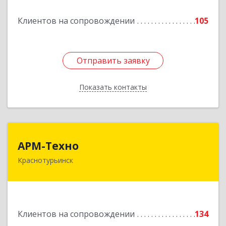
Подробнее
Клиентов на сопровождении
105
Отправить заявку
Отправить заявку
Показать контакты
Назад
АРМ-Техно
АРМ-Техно
Краснотурьинск
624447, Свердловская обл, Краснотурьинск г,
Чкалова ул, дом № 4, оф.119
Подробнее
Клиентов на сопровождении
134