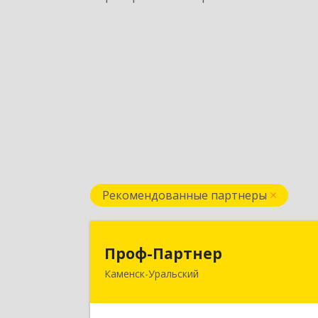
Рекомендованные партнеры
Проф-Партне
Проф-Партнер
Каменск-Уральский
623406, Свердловская обл, Каменск
Уральский г, Алюминиевая ул, дом 
3