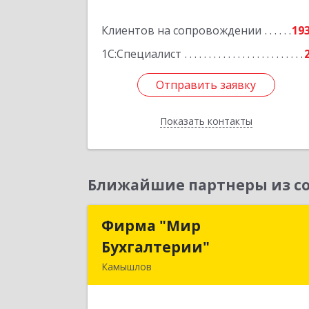
Подробне
Клиентов на сопровождении
19
1С:Специалист
Отправить заявку
Отправить заявку
Показать контакты
Назад
Ближайшие партнеры из со
Фирма "Мир
Фирма "Ми
Бухгалтерии"
Бухгалтерии
Камышлов
624860, Свердловская обл, Камышло
г, Советская ул, дом № 