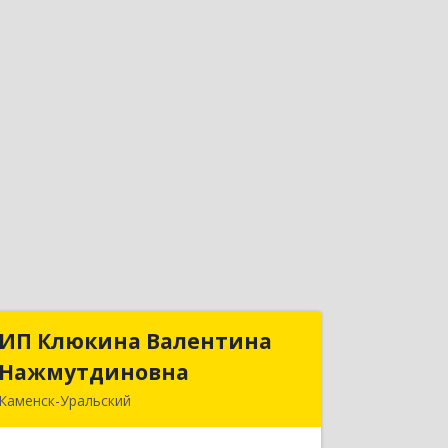
ИП Клюкина Валентина
ИП Клюкина Валентина
Нажмутдиновна
Нажмутдиновна
Каменск-Уральский
623404, Свердловская обл, Каменск-
Уральский г, Крылова ул, дом № 19б,