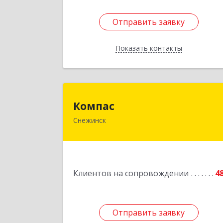
Отправить заявку
Отправить заявку
Показать контакты
Назад
Компа
Компас
Снежинск
456776, Челябинская обл, Снежинск г
Комсомольская ул, дом № 12, кв.7
Подробне
Клиентов на сопровождении
4
Отправить заявку
Отправить заявку