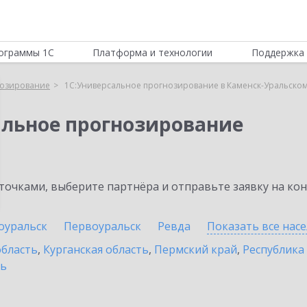
ограммы 1С
Платформа и технологии
Поддержка 
нозирование
1С:Универсальное прогнозирование в Каменск-Уральско
альное прогнозирование
очками, выберите партнёра и отправьте заявку на ко
оуральск
Первоуральск
Ревда
Показать все нас
область
,
Курганская область
,
Пермский край
,
Республика
ть