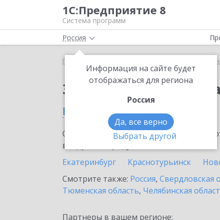
1С:Предприятие 8
Система программ
Россия
Пр
Главная
Сервисы ИТС
1С:Универсальное прог
Информация на сайте будет
отображаться для региона
Заказать 1С:Универс
Россия
в Каменск-Уральском
Да, все верно
Ознакомьтесь с информационными карт
Выбрать другой
внедрение продукта.
Екатеринбург
Краснотурьинск
Нов
Смотрите также:
Россия
,
Свердловская 
Тюменская область
,
Челябинская облас
Партнеры в вашем регионе: