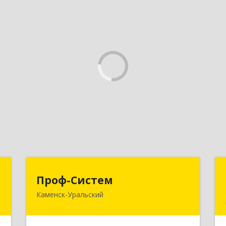
р
Проф-Систем
Проф-Систем
Каменск-Уральский
-
623406, Свердловская обл, Каменск-
№
Уральский г, Уральская ул, дом № 43,
8
пом.110