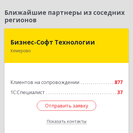
Ближайшие партнеры из соседних
регионов
Бизнес-Софт Технологии
Бизнес-Софт Технологии
Кемерово
650992, Кемеровская область - Кузбасс обл,
Кемерово г, Советский пр-кт, дом № 2/8, оф.401
Подробнее
Клиентов на сопровождении
877
1С:Специалист
37
Отправить заявку
Отправить заявку
Показать контакты
Назад