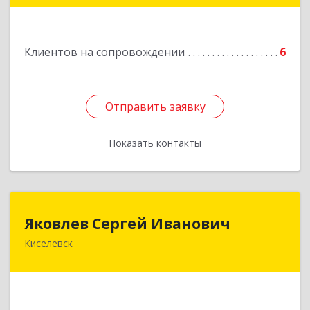
Подробнее
Клиентов на сопровождении
6
Отправить заявку
Отправить заявку
Показать контакты
Назад
Яковлев Сергей Иванович
Яковлев Сергей Иванович
Киселевск
650002, Кемеровская обл, г.Кемерово, пр-т
Шахтеров, дом № 90, кв.104
Подробнее