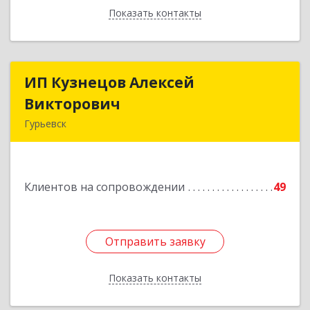
Показать контакты
Назад
ИП Кузнецов Алексей
ИП Кузнецов Алексей
Викторович
Викторович
Гурьевск
652780, Кемеровская обл, Гурьевский р-н,
Гурьевск г, Суворова ул, дом № 32
Клиентов на сопровождении
49
Подробнее
Отправить заявку
Отправить заявку
Показать контакты
Назад