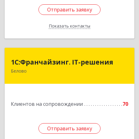
Отправить заявку
Отправить заявку
Показать контакты
Назад
1С:Франчайзинг. IT-решения
1С:Франчайзинг. IT-решения
Белово
652600, Кемеровская обл, Белово г,
Железнодорожный пер, дом № 27
Подробнее
Клиентов на сопровождении
70
Отправить заявку
Отправить заявку