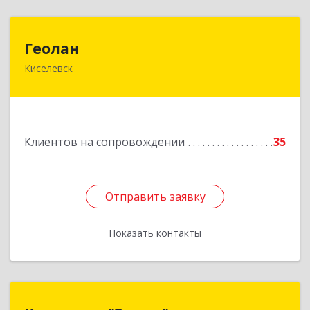
Геолан
Геолан
Киселевск
652700, Кемеровская обл, Киселевск г,
Транспортная ул, дом № 54
Подробнее
Клиентов на сопровождении
35
Отправить заявку
Отправить заявку
Показать контакты
Назад
Компания "Энтер"