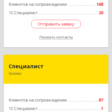
Подробнее
Клиентов на сопровождении
168
1С:Специалист
20
Отправить заявку
Отправить заявку
Показать контакты
Назад
Специалист
Специалист
Белово
Кемеровская обл, Белово г, Ленина ул, дом №
31-2
Подробнее
Клиентов на сопровождении
87
1С:Специалист
1