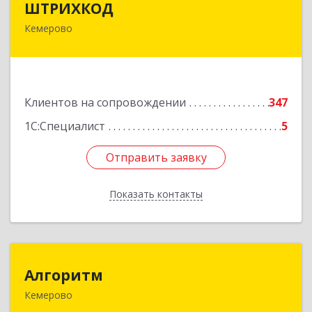
ШТРИХКОД
Кемерово
650043, Кемеровская область - Кузбасс обл,
Кемерово г, Красноармейская ул, дом № 121
Подробнее
Клиентов на сопровождении
347
1С:Специалист
5
Отправить заявку
Отправить заявку
Показать контакты
Назад
Алгоритм
Алгоритм
Кемерово
650043, Кемеровская обл, Кемерово г,