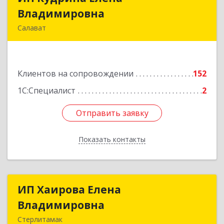
Владимировна
Владимировна
Салават
453265, Башкортостан Респ, Салават г,
Бекетова ул, дом № 10, кв.87
Клиентов на сопровождении
152
Подробнее
1С:Специалист
2
Отправить заявку
Отправить заявку
Показать контакты
Назад
ИП Хаирова Елена
ИП Хаирова Елена
Владимировна
Владимировна
Стерлитамак