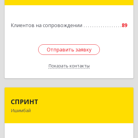
Подробнее
Клиентов на сопровождении
89
Отправить заявку
Отправить заявку
Показать контакты
Назад
СПРИНТ
СПРИНТ
Ишимбай
453201, Башкортостан Респ, Ишимбайский р-н,
Ишимбай г, Якупа Кулмыя ул, дом № 25
Подробнее