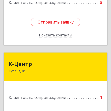
Клиентов на сопровождении
5
Отправить заявку
Отправить заявку
Показать контакты
Назад
К-Центр
К-Центр
Кувандык
462243, Оренбургская обл, Кувандыкский р-н,
Кувандык г, Ленина ул, дом № 20
Подробнее
Клиентов на сопровождении
1