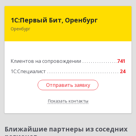
1С:Первый Бит, Оренбург
1С:Первый Бит, Оренбург
Оренбург
460044, Оренбургская обл, Оренбург, Березка
ул, дом № 2/5, пом.4
Подробнее
Клиентов на сопровождении
741
1С:Специалист
24
Отправить заявку
Отправить заявку
Показать контакты
Назад
Ближайшие партнеры из соседних