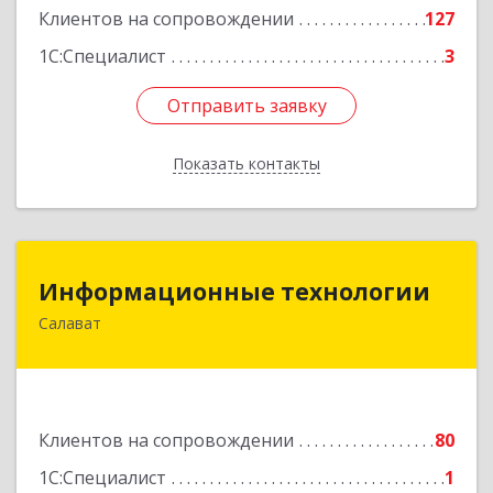
Клиентов на сопровождении
127
1С:Специалист
3
Отправить заявку
Отправить заявку
Показать контакты
Назад
Информационные технологии
Информационные технологии
Салават
453259, Башкортостан Респ, Салават г,
Северная ул, дом № 15, оф.108
Подробнее
Клиентов на сопровождении
80
1С:Специалист
1