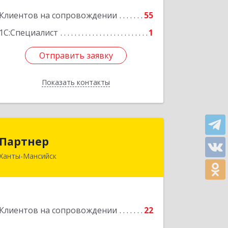
Клиентов на сопровождении
55
Подробнее
1С:Специалист
1
Отправить заявку
Отправить заявку
Показать контакты
Назад
Партнер
Партнер
Ханты-Мансийск
628012, Ханты-Мансийский
Автономный округ - Югра АО, Ханты-
Мансийск г, Ленина ул, дом № 52
Подробнее
Клиентов на сопровождении
22