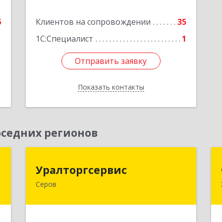
блок 2
е
6
Клиентов на сопровождении
35
Подробнее
1С:Специалист
1
Отправить заявку
Отправить заявку
Показать контакты
Назад
седних регионов
и
Уралторгсервис
Уралторгсервис
Серов
,
624980, Свердловская обл, Серов г,
2
Кирова ул, дом № 2