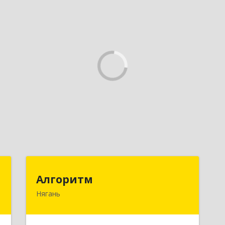
т
Алгоритм
Алгоритм
Нягань
й
628186, Ханты-Мансийский
ь
Автономный округ - Югра АО, Нягань
5
г, Сибирская ул, дом № 2, корпус 2,