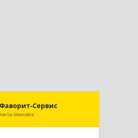
Фаворит-Сервис
Фаворит-Сервис
Ханты-Мансийск
628011, Ханты-Мансийский
Автономный округ - Югра АО, Ханты-
Мансийск г, Гагарина ул, дом № 118/1,
кв.2