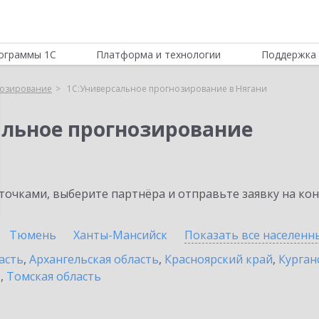
ограммы 1С
Платформа и технологии
Поддержка 
нозирование
1С:Универсальное прогнозирование в Нягани
альное прогнозирование
очками, выберите партнёра и отправьте заявку на ко
Тюмень
Ханты-Мансийск
Показать все населен
асть
,
Архангельская область
,
Красноярский край
,
Курган
ь
,
Томская область