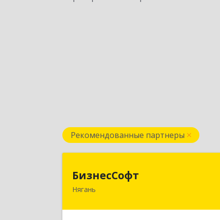
Рекомендованные партнеры
БизнесСоф
БизнесСофт
Нягань
628181, Ханты-Мансийски
Автономный округ - Югра АО, Няган
г, 2-й мкр, дом № 24, кв.1