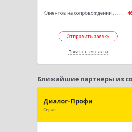
Подробне
Клиентов на сопровождении
4
Отправить заявку
Отправить заявку
Показать контакты
Назад
Ближайшие партнеры из со
Диалог-Проф
Диалог-Профи
Серов
624980, Свердловская обл, Серов г
Короленко ул, дом № 7/29, кв.