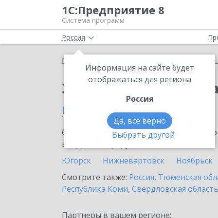
1С:Предприятие 8
Система программ
Россия
Пр
Главная
Сервисы ИТС
1С:Универсальное прог
Информация на сайте будет
отображаться для региона
Заказать 1С:Универс
Россия
в Нягани
Да, все верно
Ознакомьтесь с информационными карт
Выбрать другой
внедрение продукта.
Югорск
Нижневартовск
Ноябрьск
Смотрите также:
Россия
,
Тюменская обл
Республика Коми
,
Свердловская област
Партнеры в вашем регионе: