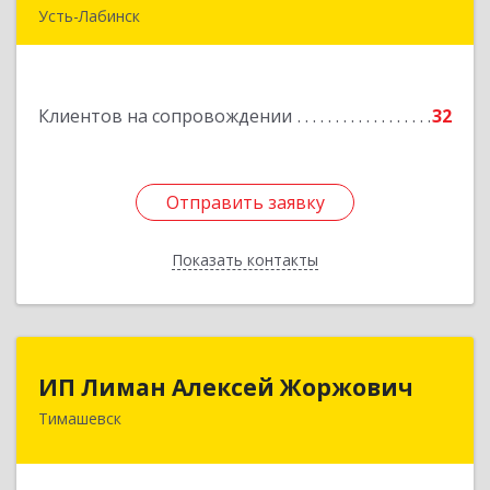
Усть-Лабинск
352330, Краснодарский край, Усть-Лабинск г,
Зои Космодемьянской ул, дом № 192
Клиентов на сопровождении
32
Подробнее
Отправить заявку
Отправить заявку
Показать контакты
Назад
ИП Лиман Алексей Жоржович
ИП Лиман Алексей Жоржович
Тимашевск
352731, Краснодарский край, Тимашевский р-н,
Комсомольский п, Мира ул, дом № 76