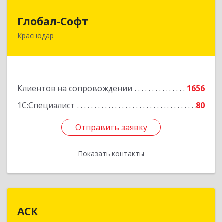
Глобал-Софт
Глобал-Софт
Краснодар
350018, Краснодарский край, Краснодар г,
Сормовская ул, дом № 7
Подробнее
Клиентов на сопровождении
1656
1С:Специалист
80
Отправить заявку
Отправить заявку
Показать контакты
Назад
АСК
АСК