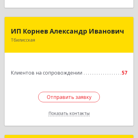
ИП Корнев Александр Иванович
ИП Корнев Александр Иванович
Тбилисская
352360, Краснодарский край, Тбилисский р-н,
Тбилисская ст-ца, Первомайская ул, дом № 19/1
Подробнее
Клиентов на сопровождении
57
Отправить заявку
Отправить заявку
Показать контакты
Назад