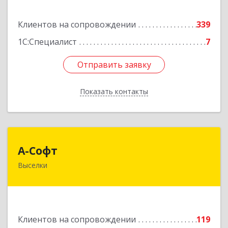
Подробнее
Клиентов на сопровождении
339
1С:Специалист
7
Отправить заявку
Отправить заявку
Показать контакты
Назад
А-Софт
А-Софт
Выселки
353100, Краснодарский край, Выселковский
район, Выселки ст-ца, Степная ул, дом № 1
Подробнее
Клиентов на сопровождении
119