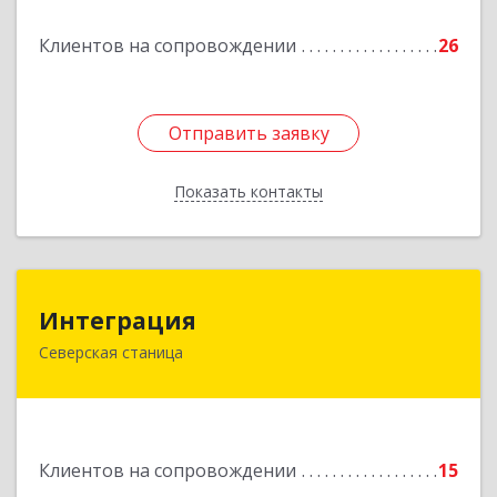
Подробнее
Клиентов на сопровождении
26
Отправить заявку
Отправить заявку
Показать контакты
Назад
Интеграция
Интеграция
Северская станица
353240, Краснодарский край, Северская ст-ца,
Первомайская ул, дом № 28
Подробнее
Клиентов на сопровождении
15