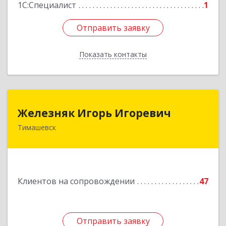
1С:Специалист
1
Отправить заявку
Отправить заявку
Показать контакты
Назад
Железняк Игорь Игоревич
Железняк Игорь Игоревич
Тимашевск
352700, Краснодарский край, Тимашевский р-н,
Тимашевск г, Смоленская ул, 42
Подробнее
Клиентов на сопровождении
47
Отправить заявку
Отправить заявку