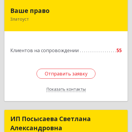
Ваше право
Ваше право
Златоуст
456219, Челябинская обл, Златоуст г,
Молодежный кв-л, дом № 7, кв.136
Подробнее
Клиентов на сопровождении
55
Отправить заявку
Отправить заявку
Показать контакты
Назад
ИП Посысаева Светлана
ИП Посысаева Светлана
Александровна
Александровна