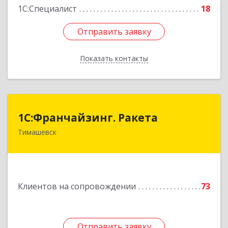
1С:Специалист
18
Отправить заявку
Отправить заявку
Показать контакты
Назад
1С:Франчайзинг. Ракета
1С:Франчайзинг. Ракета
Тимашевск
Краснодарский край, Тимашевский р-н,
Медведовская ст-ца, Чайковского ул, дом № 69
Подробнее
Клиентов на сопровождении
73
Отправить заявку
Отправить заявку