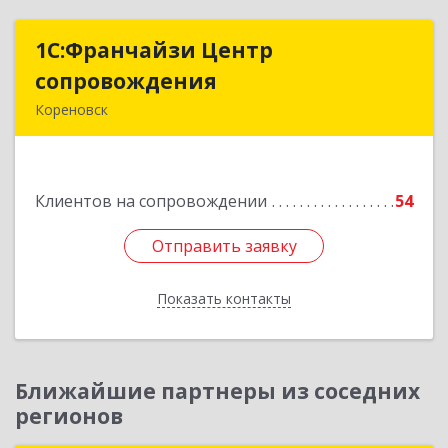
1С:Франчайзи Центр
1С:Франчайзи Центр
сопровождения
сопровождения
Кореновск
Подробнее
Клиентов на сопровождении
54
Отправить заявку
Отправить заявку
Показать контакты
Назад
Ближайшие партнеры из соседних
регионов