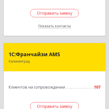
Отправить заявку
Отправить заявку
Показать контакты
Назад
1С:Франчайзи AMS
1С:Франчайзи AMS
Калининград
238325, Калининградская обл, Гурьевский р-н,
Луговое п, Центральная ул, дом № 17
Подробнее
Клиентов на сопровождении
107
Отправить заявку
Отправить заявку