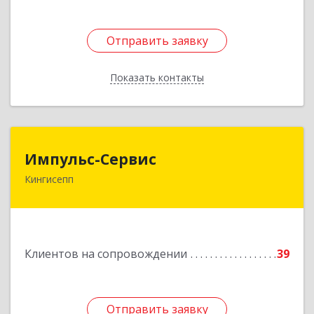
Отправить заявку
Отправить заявку
Показать контакты
Назад
Импульс-Сервис
Импульс-Сервис
Кингисепп
188480, Ленинградская обл, Кингисеппский р-н,
Кингисепп г, Воровского ул, дом № 40/15
Подробнее
Клиентов на сопровождении
39
Отправить заявку
Отправить заявку