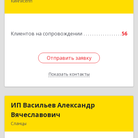
Кингисепп
Подробнее
Клиентов на сопровождении
56
Отправить заявку
Отправить заявку
Показать контакты
Назад
ИП Васильев Александр
ИП Васильев Александр
Вячеславович
Вячеславович
Сланцы
Ленинградская обл, Сланцы г, Спортивная ул,
дом № 2