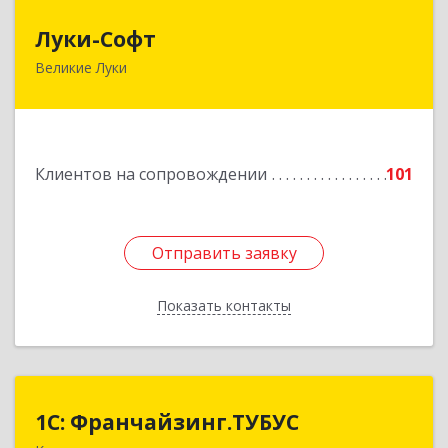
Луки-Софт
Луки-Софт
Великие Луки
182113, Псковская обл, Великие Луки г,
Октябрьский пр-кт, дом № 56А, оф.2
Подробнее
Клиентов на сопровождении
101
Отправить заявку
Отправить заявку
Показать контакты
Назад
1С: Франчайзинг.ТУБУС
1С: Франчайзинг.ТУБУС