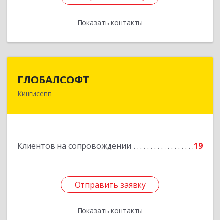
Показать контакты
Назад
ГЛОБАЛСОФТ
ГЛОБАЛСОФТ
Кингисепп
188485, Ленинградская обл, Кингисеппский р-н,
Кингисепп г, Красногвардейская ул, дом № 6/13
Подробнее
Клиентов на сопровождении
19
Отправить заявку
Отправить заявку
Показать контакты
Назад