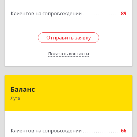
Клиентов на сопровождении
89
Подробнее
Отправить заявку
Отправить заявку
Показать контакты
Назад
Баланс
Баланс
Луга
188230, Ленинградская обл, Луга г, Урицкого
пр-кт, дом № 77а
Подробнее
Клиентов на сопровождении
66