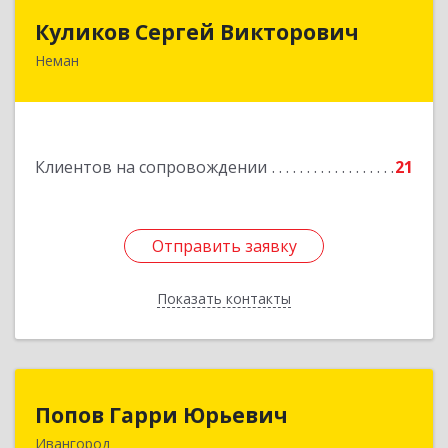
Куликов Сергей Викторович
Куликов Сергей Викторович
Неман
238710, Калининградская обл, Неман г,
Красноармейская ул, дом № 8, кв.60
Подробнее
Клиентов на сопровождении
21
Отправить заявку
Отправить заявку
Показать контакты
Назад
Попов Гарри Юрьевич
Попов Гарри Юрьевич
Ивангород