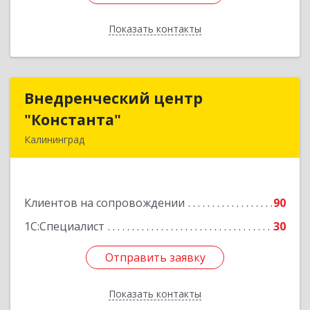
Показать контакты
Назад
Внедренческий центр
Внедренческий центр
"Константа"
"Константа"
Калининград
236006, Калининградская обл, Калининград г,
К.Маркса ул, дом № 18, оф.701
Клиентов на сопровождении
90
Подробнее
1С:Специалист
30
Отправить заявку
Отправить заявку
Показать контакты
Назад