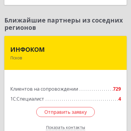
Ближайшие партнеры из соседних
регионов
ИНФОКОМ
ИНФОКОМ
Псков
180000, Псковская обл, Псков г, Советская ул,
дом № 42г
Подробнее
Клиентов на сопровождении
729
1С:Специалист
4
Отправить заявку
Отправить заявку
Показать контакты
Назад