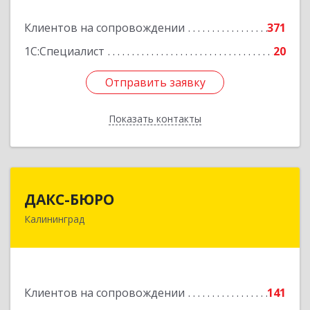
Подробнее
Клиентов на сопровождении
371
1С:Специалист
20
Отправить заявку
Отправить заявку
Показать контакты
Назад
ДАКС-БЮРО
ДАКС-БЮРО
Калининград
236006, Калининградская обл, Калининград г,
Маршала Баграмяна ул, дом № 36, оф.V, VII
Подробнее
Клиентов на сопровождении
141