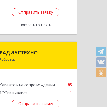
Отправить заявку
Отправить заявку
Показать контакты
Назад
РАДИУСТЕХНО
РАДИУСТЕХНО
Рубцовск
658225, Алтайский край, Рубцовск г,
Ленина пр-кт, дом № 206, оф.427
Подробнее
Клиентов на сопровождении
85
1С:Специалист
1
Отправить заявку
Отправить заявку