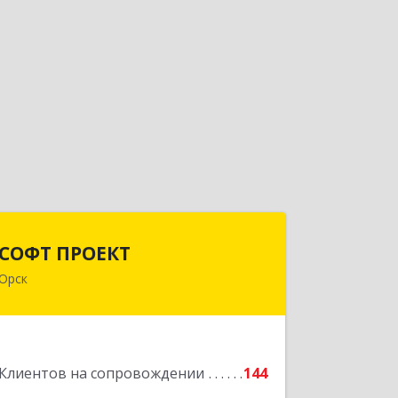
СОФТ ПРОЕКТ
СОФТ ПРОЕКТ
Орск
462430, Оренбургская обл, Орск г,
Добровольского ул, дом № 23, кв.11
Подробнее
Клиентов на сопровождении
144