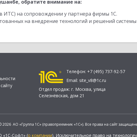
шанбе, обратите внимание на:
в ИТС) на сопровождении у партнера фирмы 1С.
стованных на внедрение технологий и решений системы
Телефон:
+7 (495) 737-92-57
льности
Email:
site_v8@1c.ru
 сайту
Отдел продаж:
г. Москва
,
улица
Селезнёвская, дом 21
© 2026 АО «Группа 1С» (правопреемник «1С»). Все права на сайт защищен
О «1С-Софт» (
о компании
). Исключительное право на технологи