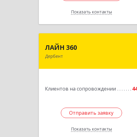
Показать контакты
Назад
ЛАЙН 36
ЛАЙН 360
Дербент
368600, Дагестан Респ, Дербент г
Ю.Гагарина ул, домовладение № 14
пом.
Подробне
Клиентов на сопровождении
4
Отправить заявку
Отправить заявку
Показать контакты
Назад