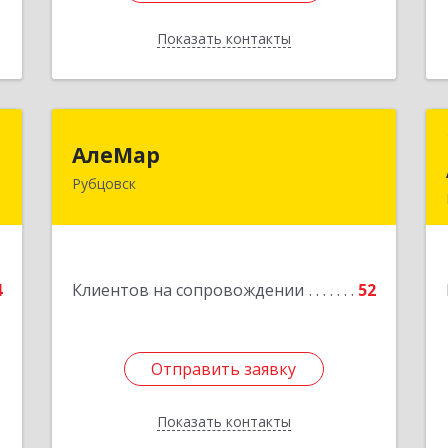
Показать контакты
Назад
0
АлеМар
АлеМар
Рубцовск
,
658210, Алтайский край, Рубцовск г,
,
Комсомольская ул, дом № 80
1
Подробнее
е
4
Клиентов на сопровождении
52
Отправить заявку
Отправить заявку
Показать контакты
Назад