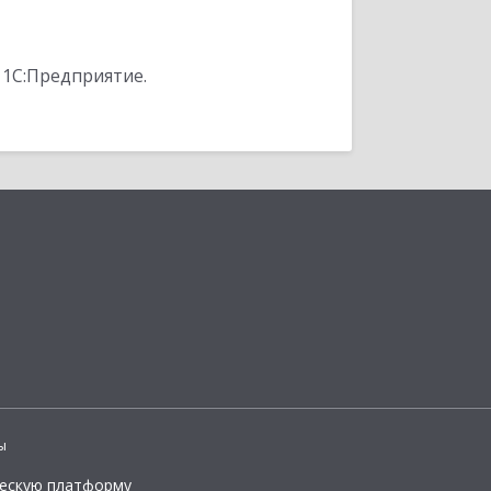
 1С:Предприятие.
ы
ческую платформу