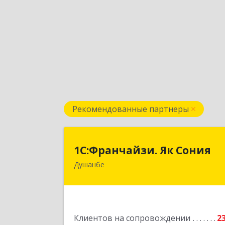
Рекомендованные партнеры
1С:Франчайзи. Як Сони
1С:Франчайзи. Як Сония
Душанбе
Республика Таджикистан, 734013, г
Душанбе, ул. Нисор Мухаммад 5/
Подробне
Клиентов на сопровождении
2