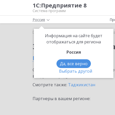
1С:Предприятие 8
Система программ
Россия
Пр
Главная
Сервисы ИТС
1С:Универсальное прог
Информация на сайте будет
отображаться для региона
Заказать 1С:Универс
Россия
в Душанбе
Да, все верно
Ознакомьтесь с информационными карт
Выбрать другой
внедрение продукта.
Смотрите также:
Таджикистан
Партнеры в вашем регионе: