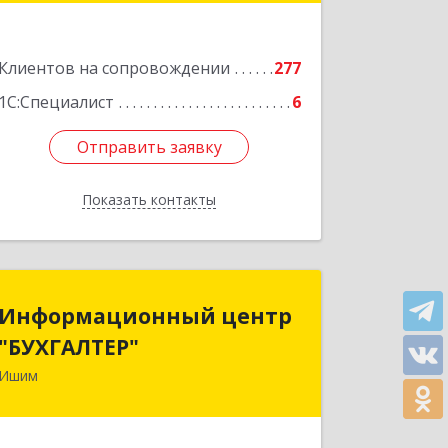
Подробнее
Клиентов на сопровождении
277
1С:Специалист
6
Отправить заявку
Отправить заявку
Показать контакты
Назад
Информационный центр
Информационный центр
"БУХГАЛТЕР"
"БУХГАЛТЕР"
Ишим
627750, Тюменская обл, Ишим г,
Советская ул, дом № 16