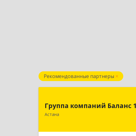
Рекомендованные партнеры
Группа компаний Баланс 
Группа компаний Баланс 
010000 Республика Казахстан, г. Нур
Астана
Султан, район Байконыр, пр
Богенбай Батыр, 56 А, н.п. 7