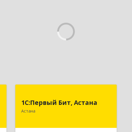
1
1С:Первый Бит, Астана
1
1С:Первый Бит, Астана
-
Республика Казахстан, г. Астана,
Астана
.
район "Байконыр", улица Иманбаева,
5
дом 8/2, офис 7