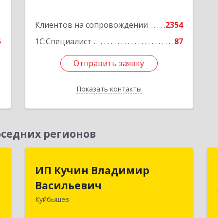
е
Подробнее
1
Клиентов на сопровождении
2354
5
1С:Специалист
87
Отправить заявку
Отправить заявку
Показать контакты
Назад
седних регионов
к
ИП Кучин Владимир
ИП Кучин Владимир
Васильевич
Васильевич
а
8
Куйбышев
632387, Новосибирская обл,
Куйбышев г, Тургенева ул, дом № 4