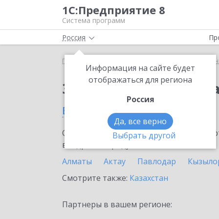
1С:Предприятие 8
Система программ
Россия
Пр
Главная
Сервисы ИТС
1С:Универсальное прог
Информация на сайте будет
отображаться для региона
Заказать 1С:Универс
Россия
в Астане
Да, все верно
Ознакомьтесь с информационными карт
Выбрать другой
внедрение продукта.
Алматы
Актау
Павлодар
Кызыло
Смотрите также:
Казахстан
Партнеры в вашем регионе: