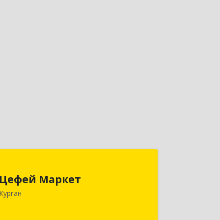
Цефей Маркет
Цефей Маркет
640002, Курганская обл, Курган г,
Курган
М.Горького ул, дом № 35/1