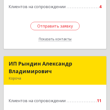
Клиентов на сопровождении
4
Отправить заявку
Отправить заявку
Показать контакты
Назад
ИП Рындин Александр
ИП Рындин Александр
Владимирович
Владимирович
Короча
309 201, Белгородская обл, Корочанский р-н,
Дальняя Игуменка с, Кураковка ул, дом № 76
Клиентов на сопровождении
11
Подробнее