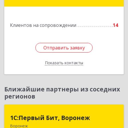
Алексеевка г, Совхозная ул, дом № 23, кв.2
Подробнее
Клиентов на сопровождении
14
Отправить заявку
Отправить заявку
Показать контакты
Назад
Ближайшие партнеры из соседних
регионов
1С:Первый Бит, Воронеж
1С:Первый Бит, Воронеж
Воронеж
394006, Воронежская обл, Воронеж г, 20-летия