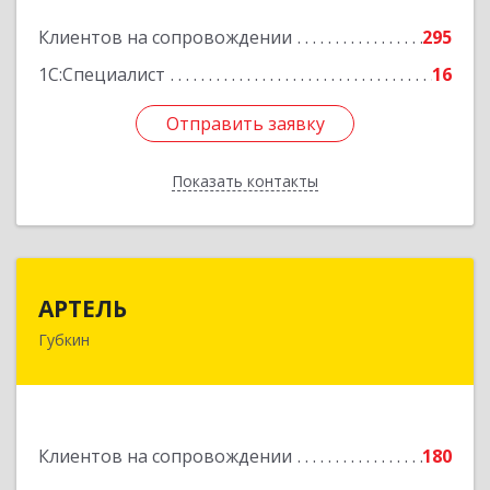
Подробнее
Клиентов на сопровождении
295
1С:Специалист
16
Отправить заявку
Отправить заявку
Показать контакты
Назад
АРТЕЛЬ
АРТЕЛЬ
Губкин
309181, Белгородская обл, Губкинский р-н,
Губкин г, Мира ул, дом № 20, оф.506
Подробнее
Клиентов на сопровождении
180