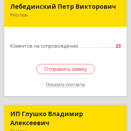
Лебединский Петр Викторович
Лебединский Петр Викторович
Россошь
396650, Воронежская обл., г. Россошь, пер.
Крамского 11
Подробнее
Клиентов на сопровождении
23
Отправить заявку
Отправить заявку
Показать контакты
Назад
ИП Глушко Владимир
ИП Глушко Владимир
Алексеевич
Алексеевич