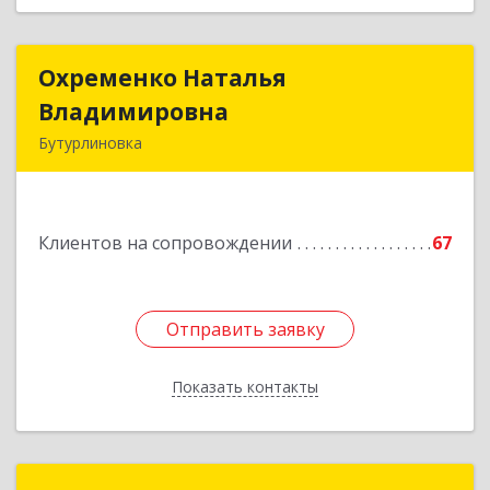
Охременко Наталья
Охременко Наталья
Владимировна
Владимировна
Бутурлиновка
Подробнее
Клиентов на сопровождении
67
Отправить заявку
Отправить заявку
Показать контакты
Назад