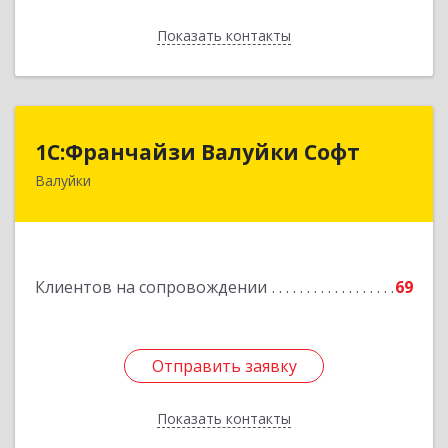
Показать контакты
Назад
1С:Франчайзи Валуйки Софт
1С:Франчайзи Валуйки Софт
Валуйки
309996, Белгородская обл, Валуйки г, Горького,
дом № 21, кв.21
Подробнее
Клиентов на сопровождении
69
Отправить заявку
Отправить заявку
Показать контакты
Назад