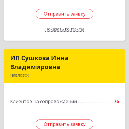
Отправить заявку
Отправить заявку
Показать контакты
Назад
ИП Сушкова Инна
ИП Сушкова Инна
Владимировна
Владимировна
Павловск
396420, Воронежская обл, Павловский р-н,
Павловск г, Цветочная ул, дом № 4/2
Клиентов на сопровождении
76
Подробнее
Отправить заявку
Отправить заявку