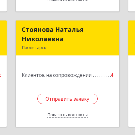
й
Стоянова Наталья
Стоянова Наталья
ч
Николаевна
Николаевна
Пролетарск
№
Подробнее
2
2
Клиентов на сопровождении
4
е
Отправить заявку
Отправить заявку
Показать контакты
Назад