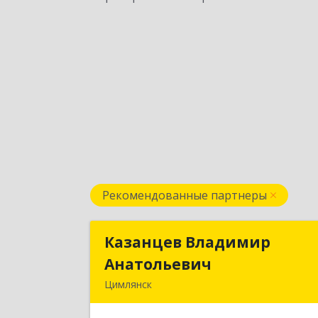
Рекомендованные партнеры
Казанцев Владимир
Казанцев Владими
Анатольевич
Анатольеви
Цимлянск
347 320, 347320, Ростовская обл
Цимлянский р-н, Цимлянск г