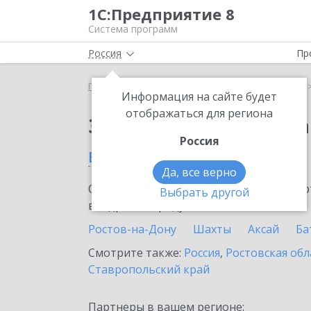
1С:Предприятие 8
Система программ
Россия
Пр
Главная
Сервисы ИТС
1С:Статус самозанятого
Информация на сайте будет
отображаться для региона
Заказать 1С:Статус с
Россия
в Цимлянске
Да, все верно
Ознакомьтесь с информационными карт
Выбрать другой
внедрение продукта.
Ростов-на-Дону
Шахты
Аксай
Ба
Смотрите также:
Россия
,
Ростовская обл
Ставропольский край
Партнеры в вашем регионе: