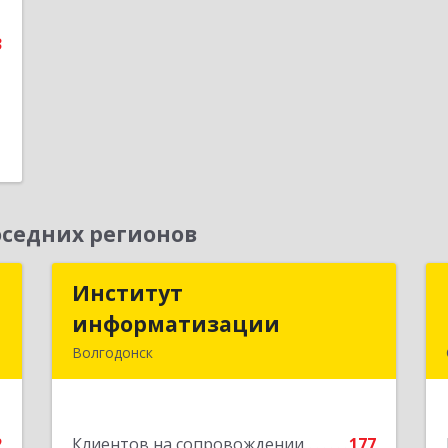
3
3
е
седних регионов
й
Институт
Институт
информатизации
информатизации
,
Волгодонск
3
347383, Ростовская обл, Волгодонск г,
Маршала Кошевого ул, дом № 44,
е
корпус II, оф.6
2
Клиентов на сопровождении
177