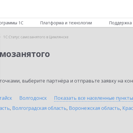
ограммы 1С
Платформа и технологии
Поддержка 
1С:Статус самозанятого в Цимлянске
амозанятого
очками, выберите партнёра и отправьте заявку на ко
тайск
Волгодонск
Показать все населенные
пункты
асть
,
Волгоградская область
,
Воронежская область
,
Крас