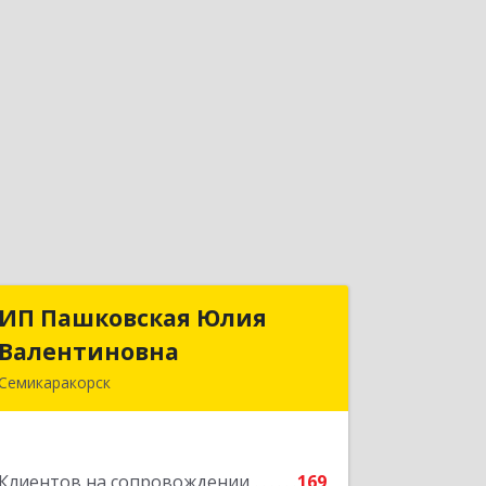
ИП Пашковская Юлия
ИП Пашковская Юлия
Валентиновна
Валентиновна
Семикаракорск
346645, Ростовская обл,
Семикаракорский р-н, Золотаревка х,
Октябрьская ул, дом № 35
Клиентов на сопровождении
169