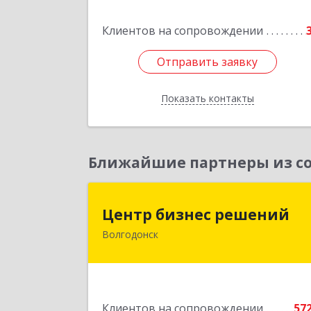
Западный пер, дом № 
Клиентов на сопровождении
Подробне
Отправить заявку
Отправить заявку
Показать контакты
Назад
Ближайшие партнеры из со
Центр бизнес решени
Центр бизнес решений
Волгодонск
347375, Ростовская обл, Волгодонск г
Курчатова пр-кт, дом № 45, кв.
Подробне
Клиентов на сопровождении
57