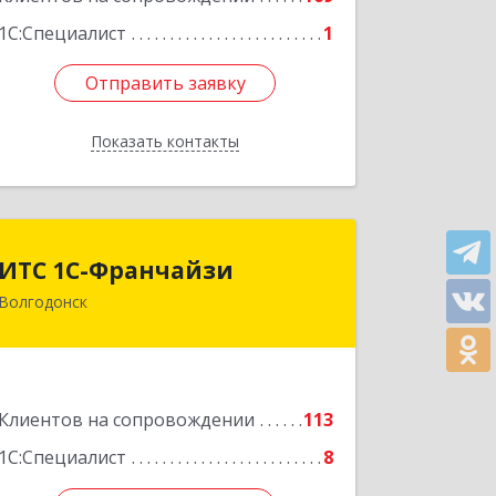
Подробнее
1С:Специалист
1
Отправить заявку
Отправить заявку
Показать контакты
Назад
ИТС 1С-Франчайзи
ИТС 1С-Франчайзи
Волгодонск
347380, Ростовская обл, Волгодонск г,
Гагарина ул, 22в помещение № III
Подробнее
Клиентов на сопровождении
113
1С:Специалист
8