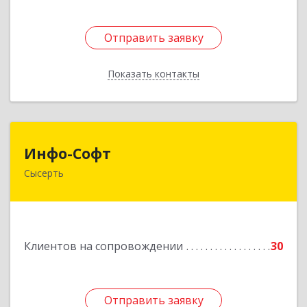
Отправить заявку
Отправить заявку
Показать контакты
Назад
Инфо-Софт
Инфо-Софт
Сысерть
624021, Свердловская обл, Сысерть г, Коммуны
ул, дом № 39, кв.13
Подробнее
Клиентов на сопровождении
30
Отправить заявку
Отправить заявку