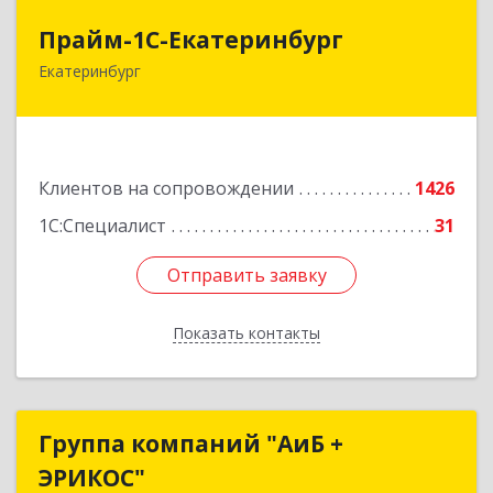
Прайм-1С-Екатеринбург
Прайм-1С-Екатеринбург
Екатеринбург
620142, Свердловская обл, Екатеринбург г, 8
Марта ул, дом № 49, оф.609
Подробнее
Клиентов на сопровождении
1426
1С:Специалист
31
Отправить заявку
Отправить заявку
Показать контакты
Назад
Группа компаний "АиБ +
Группа компаний "АиБ +
ЭРИКОС"
ЭРИКОС"