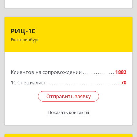
РИЦ-1С
РИЦ-1С
Екатеринбург
620102, Свердловская обл, Екатеринбург г,
Фурманова ул, дом № 124
Подробнее
Клиентов на сопровождении
1882
1С:Специалист
70
Отправить заявку
Отправить заявку
Показать контакты
Назад