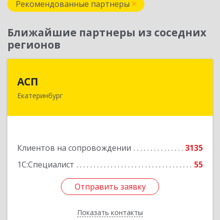
Рекомендованные партнеры
Ближайшие партнеры из соседних
регионов
АСП
АСП
Екатеринбург
620075, Свердловская обл, Екатеринбург г,
Карла Либкнехта ул, строение 22, оф.521
Подробнее
Клиентов на сопровождении
3135
1С:Специалист
55
Отправить заявку
Отправить заявку
Показать контакты
Назад