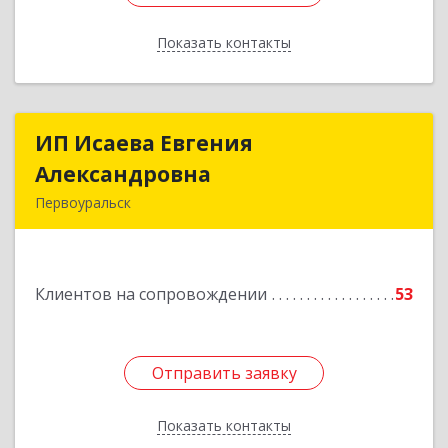
Показать контакты
Назад
ИП Исаева Евгения
ИП Исаева Евгения
Александровна
Александровна
Первоуральск
Подробнее
Клиентов на сопровождении
53
Отправить заявку
Отправить заявку
Показать контакты
Назад