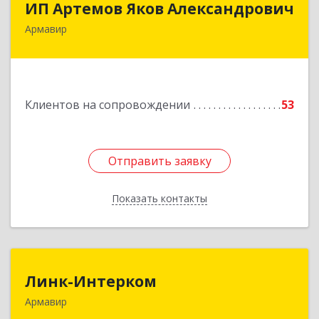
ИП Артемов Яков Александрович
Армавир
Подробнее
Клиентов на сопровождении
53
Отправить заявку
Отправить заявку
Показать контакты
Назад
Линк-Интерком
Линк-Интерком
Армавир
352930, Краснодарский край, г.о.город