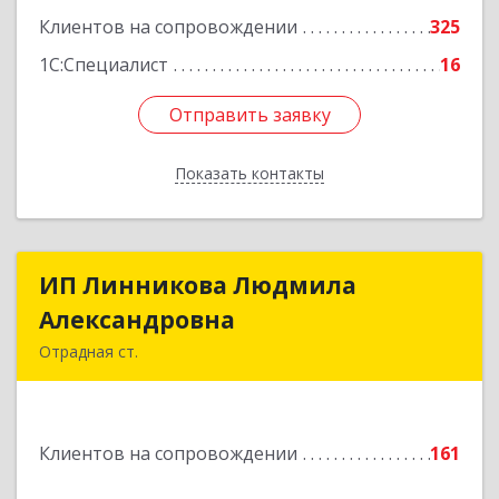
Клиентов на сопровождении
325
1С:Специалист
16
Отправить заявку
Отправить заявку
Показать контакты
Назад
ИП Линникова Людмила
ИП Линникова Людмила
Александровна
Александровна
Отрадная ст.
352290, Краснодарский край, Отрадненский р-
н, Отрадная ст-ца, Курортная ул, дом № 39Б
Клиентов на сопровождении
161
Подробнее