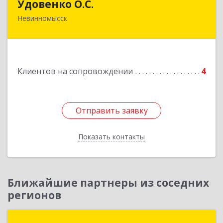
Удовенко О.С.
Невинномысск
357 100, г.Невинномысск, ул.Революцеонная,
дом № 30, кв.54
Подробнее
Клиентов на сопровождении
4
Отправить заявку
Отправить заявку
Показать контакты
Назад
Ближайшие партнеры из соседних
регионов