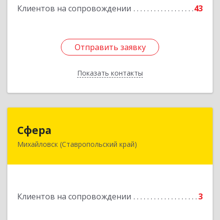
Клиентов на сопровождении
43
Отправить заявку
Отправить заявку
Показать контакты
Назад
Сфера
Сфера
Михайловск (Ставропольский край)
356240, Ставропольский край, Шпаковский р-
н, Михайловск г, Ленина ул, дом № 156/2,
пом.111
Подробнее
Клиентов на сопровождении
3