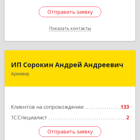
Отправить заявку
Отправить заявку
Показать контакты
Назад
ИП Сорокин Андрей Андреевич
ИП Сорокин Андрей Андреевич
Армавир
352900, Краснодарский край, Армавир г,
Ф.Энгельса ул, дом № 25, кв.309
Подробнее
Клиентов на сопровождении
133
1С:Специалист
2
Отправить заявку
Отправить заявку