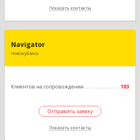
Показать контакты
Назад
Navigator
Navigator
Новокубанск
352240, Краснодарский край, Новокубанск г,
Пушкина ул, дом № 67
Подробнее
Клиентов на сопровождении
103
Отправить заявку
Отправить заявку
Показать контакты
Назад