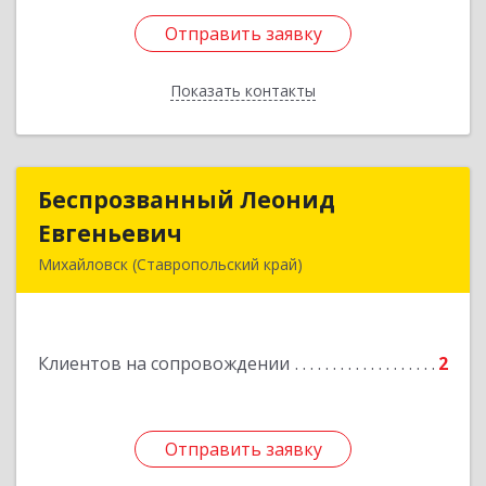
Отправить заявку
Отправить заявку
Показать контакты
Назад
Беспрозванный Леонид
Беспрозванный Леонид
Евгеньевич
Евгеньевич
Михайловск (Ставропольский край)
Подробнее
Клиентов на сопровождении
2
Отправить заявку
Отправить заявку