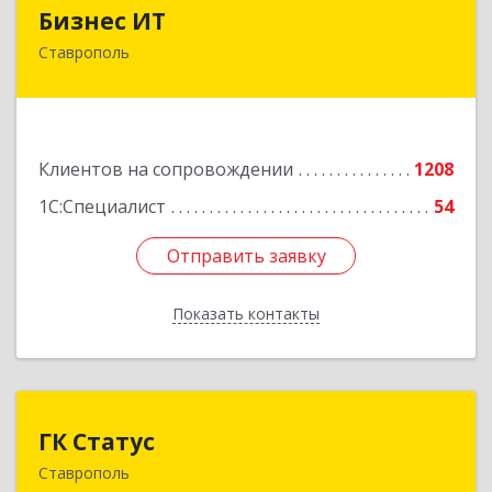
Бизнес ИТ
Бизнес ИТ
Ставрополь
355035, Ставропольский край, Ставрополь г, 1
Промышленная ул, дом № 3, корпус А
Подробнее
Клиентов на сопровождении
1208
1С:Специалист
54
Отправить заявку
Отправить заявку
Показать контакты
Назад
ГК Статус
ГК Статус
Ставрополь
355002, Ставропольский край, Ставрополь г,