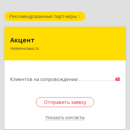
Рекомендованные партнеры
Акцент
Акцент
Невинномысск
357112, Ставропольский край, Невинномысск г,
Менделеева ул, дом № 52, оф.2
Подробнее
Клиентов на сопровождении
48
Отправить заявку
Отправить заявку
Показать контакты
Назад