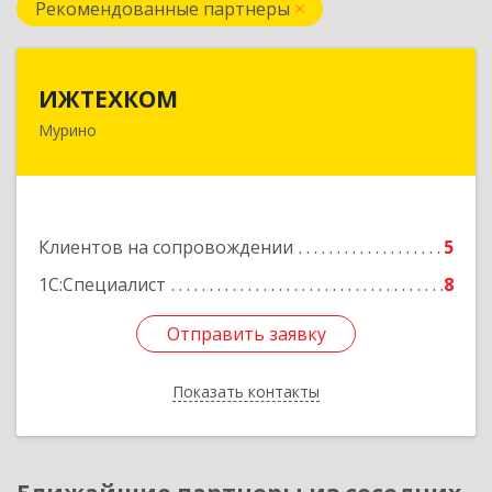
Рекомендованные партнеры
ИЖТЕХКОМ
ИЖТЕХКОМ
Мурино
188677, Ленинградская обл, Всеволожский р-н,
Мурино г, Воронцовский б-р, дом № 17, кв.339
Подробнее
Клиентов на сопровождении
5
1С:Специалист
8
Отправить заявку
Отправить заявку
Показать контакты
Назад