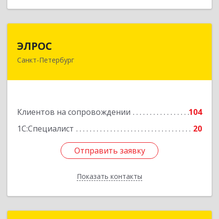
ЭЛРОС
ЭЛРОС
Санкт-Петербург
191024, Санкт-Петербург г, Тележная ул, дом №
22, кв.6
Подробнее
Клиентов на сопровождении
104
1С:Специалист
20
Отправить заявку
Отправить заявку
Показать контакты
Назад