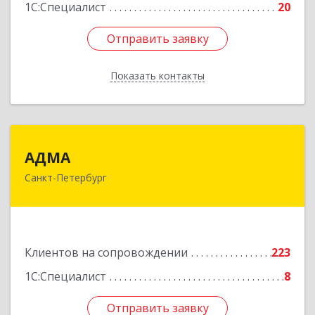
1С:Специалист
20
Отправить заявку
Отправить заявку
Показать контакты
Назад
АДМА
АДМА
Санкт-Петербург
197349, Санкт-Петербург г, Уточкина ул, дом №
3, к.3, литера А, пом.2.8/А
Подробнее
Клиентов на сопровождении
223
1С:Специалист
8
Отправить заявку
Отправить заявку