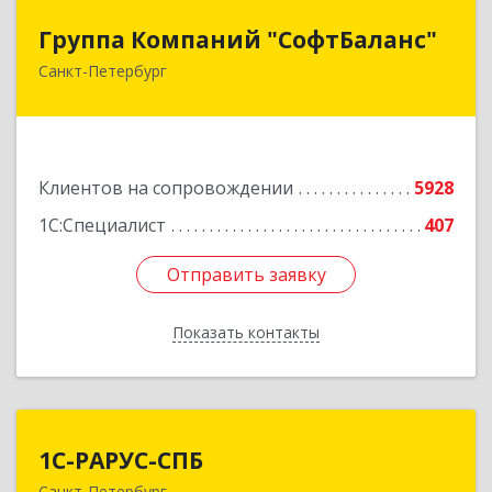
Группа Компаний "СофтБаланс"
Группа Компаний "СофтБаланс"
Санкт-Петербург
195112, Санкт-Петербург г, Заневский пр-кт,
дом № 30, корпус 2, литера А
Подробнее
Клиентов на сопровождении
5928
1С:Специалист
407
Отправить заявку
Отправить заявку
Показать контакты
Назад
1С-РАРУС-СПБ
1С-РАРУС-СПБ
Санкт-Петербург