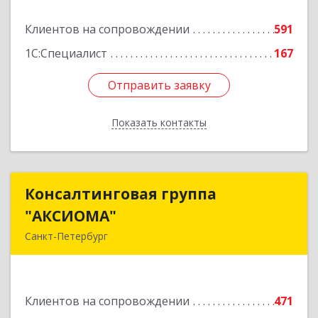
литера Н, пом.25-Н, ком.№42
Клиентов на сопровождении
591
Подробнее
1С:Специалист
167
Отправить заявку
Отправить заявку
Показать контакты
Назад
Консалтинговая группа
Консалтинговая группа
"АКСИОМА"
"АКСИОМА"
Санкт-Петербург
197374, Санкт-Петербург г, Мебельная ул, дом
№ 12, корпус 1, литер А, пом.20Н, оф. 145
Клиентов на сопровождении
471
Подробнее