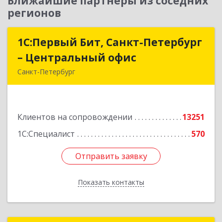
Ближайшие партнеры из соседних
регионов
1С:Первый Бит, Санкт-Петербург
1С:Первый Бит, Санкт-Петербург
– Центральный офис
– Центральный офис
Санкт-Петербург
г.Санкт-Петербург, Невский проспект, 10
Подробнее
Клиентов на сопровождении
13251
1С:Специалист
570
Отправить заявку
Отправить заявку
Показать контакты
Назад