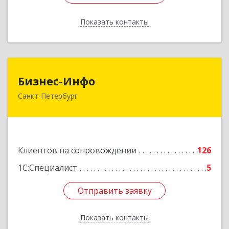
Показать контакты
Назад
Бизнес-Инфо
Бизнес-Инфо
Санкт-Петербург
191119, Санкт-Петербург г, Константина
Заслонова ул, дом № 7, литера А, пом.17-Н,
часть 3,4,5
Подробнее
Клиентов на сопровождении
126
1С:Специалист
5
Отправить заявку
Отправить заявку
Показать контакты
Назад