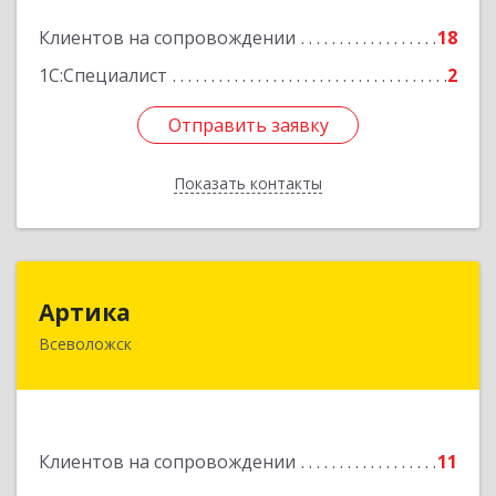
Подробнее
Клиентов на сопровождении
18
1С:Специалист
2
Отправить заявку
Отправить заявку
Показать контакты
Назад
Артика
Артика
Всеволожск
188645, Ленинградская обл, Всеволожск г,
Доктора Сотникова ул, дом № 2, кв.86
Подробнее
Клиентов на сопровождении
11