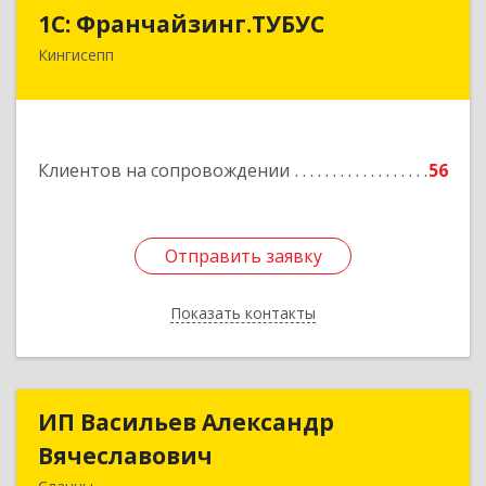
1С: Франчайзинг.ТУБУС
1С: Франчайзинг.ТУБУС
Кингисепп
Подробнее
Клиентов на сопровождении
56
Отправить заявку
Отправить заявку
Показать контакты
Назад
ИП Васильев Александр
ИП Васильев Александр
Вячеславович
Вячеславович