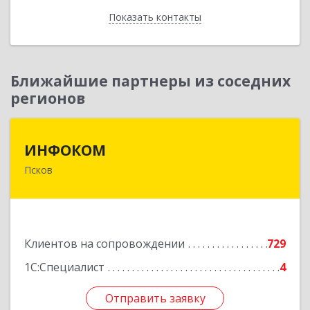
Показать контакты
Назад
Ближайшие партнеры из соседних
регионов
ИНФОКОМ
ИНФОКОМ
Псков
180000, Псковская обл, Псков г, Советская ул,
дом № 42г
Подробнее
Клиентов на сопровождении
729
1С:Специалист
4
Отправить заявку
Отправить заявку