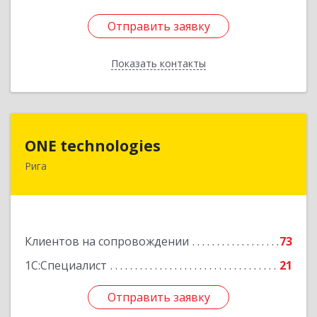
Отправить заявку
Отправить заявку
Показать контакты
Назад
ONE technologies
ONE technologies
Рига
Рига, ул. Элизабетес д.22 - 26А
Подробнее
Клиентов на сопровождении
73
1С:Специалист
21
Отправить заявку
Отправить заявку