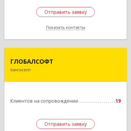
Отправить заявку
Отправить заявку
Показать контакты
Назад
ГЛОБАЛСОФТ
ГЛОБАЛСОФТ
Кингисепп
188485, Ленинградская обл, Кингисеппский р-н,
Кингисепп г, Красногвардейская ул, дом № 6/13
Подробнее
Клиентов на сопровождении
19
Отправить заявку
Отправить заявку