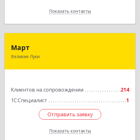
Показать контакты
Назад
Март
Март
Великие Луки
182113, Псковская обл, Великие Луки г,
Ботвина ул, дом № 17 А, пом.1003
Подробнее
Клиентов на сопровождении
214
1С:Специалист
1
Отправить заявку
Отправить заявку
Показать контакты
Назад