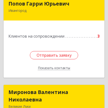
Попов Гарри Юрьевич
Ивангород
Подробнее
Клиентов на сопровождении
3
Отправить заявку
Отправить заявку
Показать контакты
Назад
Миронова Валентина
Миронова Валентина
Николаевна
Николаевна
Великие Луки