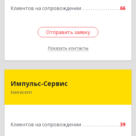
Клиентов на сопровождении
66
Отправить заявку
Отправить заявку
Показать контакты
Назад
Импульс-Сервис
Импульс-Сервис
Кингисепп
188480, Ленинградская обл, Кингисеппский р-н,
Кингисепп г, Воровского ул, дом № 40/15
Подробнее
Клиентов на сопровождении
39