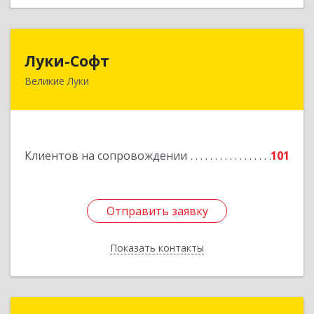
Луки-Софт
Луки-Софт
Великие Луки
182113, Псковская обл, Великие Луки г,
Октябрьский пр-кт, дом № 56А, оф.2
Подробнее
Клиентов на сопровождении
101
Отправить заявку
Отправить заявку
Показать контакты
Назад