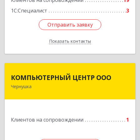
Клиентов на сопровождении
19
1С:Специалист
3
Отправить заявку
Отправить заявку
Показать контакты
Назад
КОМПЬЮТЕРНЫЙ ЦЕНТР ООО
КОМПЬЮТЕРНЫЙ ЦЕНТР ООО
Чернушка
617830, Пермский край г. Чернушка, ул.
Коммунистическая, д. 9
Подробнее
Клиентов на сопровождении
1