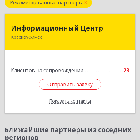
Рекомендованные партнеры
Информационный Центр
Информационный Центр
Красноуфимск
623300, Свердловская обл, Красноуфимск г,
Мизерова ул, дом № 112А
Подробнее
Клиентов на сопровождении
28
Отправить заявку
Отправить заявку
Показать контакты
Назад
Ближайшие партнеры из соседних
регионов