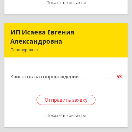
Показать контакты
Назад
ИП Исаева Евгения
ИП Исаева Евгения
Александровна
Александровна
Первоуральск
Подробнее
Клиентов на сопровождении
53
Отправить заявку
Отправить заявку
Показать контакты
Назад