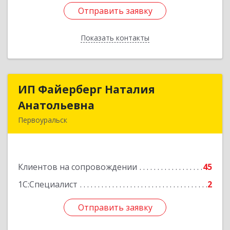
Отправить заявку
Отправить заявку
Показать контакты
Назад
ИП Файерберг Наталия
ИП Файерберг Наталия
Анатольевна
Анатольевна
Первоуральск
623119, Свердловская обл, Первоуральск г,
Строителей ул, дом № 38-24
Клиентов на сопровождении
45
Подробнее
1С:Специалист
2
Отправить заявку
Отправить заявку