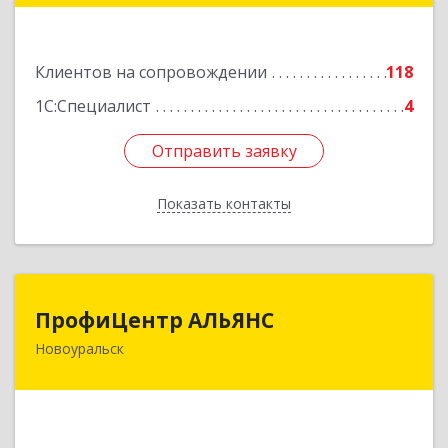
Подробнее
Клиентов на сопровождении
118
1С:Специалист
4
Отправить заявку
Отправить заявку
Показать контакты
Назад
ПрофиЦентр АЛЬЯНС
ПрофиЦентр АЛЬЯНС
Новоуральск
624133, Свердловская обл, Новоуральск г, Льва
Толстого ул, Здание № 2а, оф.106
Подробнее