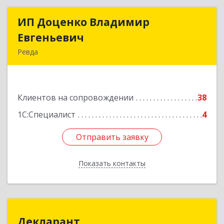
ИП Доценко Владимир
ИП Доценко Владимир
Евгеньевич
Евгеньевич
Ревда
623281, Свердловская обл, Ревда г, Карла
Либкнехта ул, дом № 35, кв.31
Клиентов на сопровождении
38
Подробнее
1С:Специалист
4
Отправить заявку
Отправить заявку
Показать контакты
Назад
Декларант
Декларант