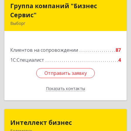
Группа компаний "Бизнес
Группа компаний "Бизнес
Сервис"
Сервис"
Выборг
188800, Ленинградская обл, Выборг г,
Ленинградское шоссе, дом № 13, КЦ "ВЫБОРГ",
пом. 19
Клиентов на сопровождении
87
Подробнее
1С:Специалист
4
Отправить заявку
Отправить заявку
Показать контакты
Назад
Интеллект бизнес
Интеллект бизнес
Беломорск