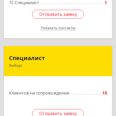
1С:Специалист
1
Отправить заявку
Отправить заявку
Показать контакты
Назад
Специалист
Специалист
Выборг
188800, Ленинградская обл, Выборгский р-н,
Выборг г, Советская ул, дом № 5, оф.8
Подробнее
Клиентов на сопровождении
10
Отправить заявку
Отправить заявку