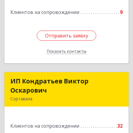
Клиентов на сопровождении
9
Отправить заявку
Отправить заявку
Показать контакты
Назад
ИП Кондратьев Виктор
ИП Кондратьев Виктор
Оскарович
Оскарович
Сортавала
186790, Карелия Респ, Сортавала г, Кирова ул,
дом № 6, кв.9
Клиентов на сопровождении
32
Подробнее