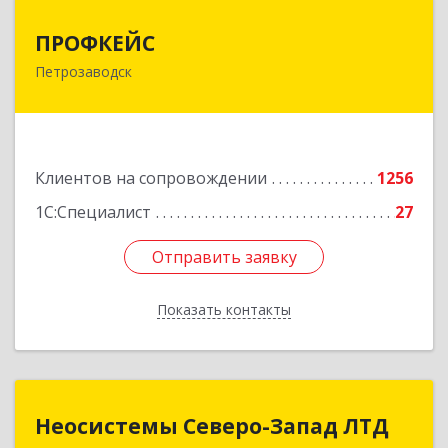
ПРОФКЕЙС
ПРОФКЕЙС
Петрозаводск
185035, Карелия Респ, Петрозаводск г, Красная
ул, дом № 10
Подробнее
Клиентов на сопровождении
1256
1С:Специалист
27
Отправить заявку
Отправить заявку
Показать контакты
Назад
Неосистемы Северо-Запад ЛТД
Неосистемы Северо-Запад ЛТД