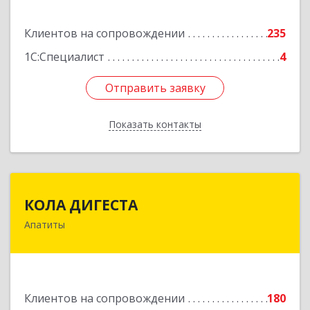
Подробнее
Клиентов на сопровождении
235
1С:Специалист
4
Отправить заявку
Отправить заявку
Показать контакты
Назад
КОЛА ДИГЕСТА
КОЛА ДИГЕСТА
Апатиты
184209, Мурманская обл, Апатиты г,
Космонавтов ул, дом № 17
Подробнее
Клиентов на сопровождении
180