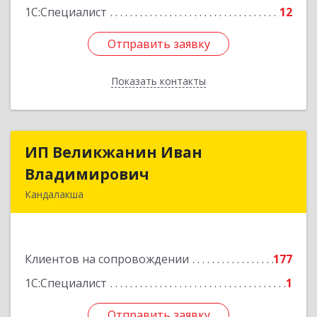
1С:Специалист
12
Отправить заявку
Отправить заявку
Показать контакты
Назад
ИП Великжанин Иван
ИП Великжанин Иван
Владимирович
Владимирович
Кандалакша
184046, Мурманская обл, Кандалакша г,
Наймушина ул, дом № 16, кв.37
Клиентов на сопровождении
177
Подробнее
1С:Специалист
1
Отправить заявку
Отправить заявку