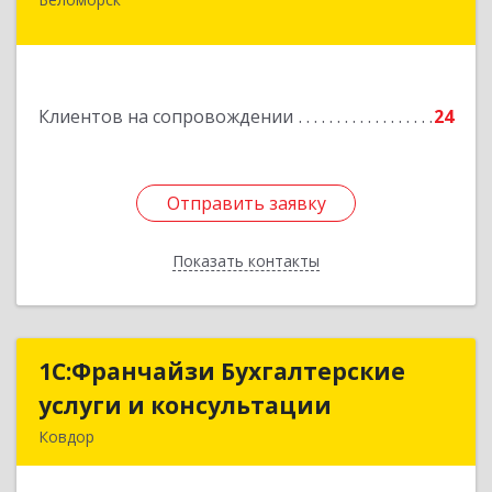
г. Беломорск, Портовое шоссе, д.1
Подробнее
Клиентов на сопровождении
24
Отправить заявку
Отправить заявку
Показать контакты
Назад
1С:Франчайзи Бухгалтерские
1С:Франчайзи Бухгалтерские
услуги и консультации
услуги и консультации
Ковдор
Подробнее