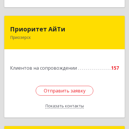
Приоритет АйТи
Приоритет АйТи
Приозерск
188760, Ленинградская обл, Приозерский р-н,
Приозерск г, Калинина ул, дом № 39, этаж 2,
ком. 31
Подробнее
Клиентов на сопровождении
157
Отправить заявку
Отправить заявку
Показать контакты
Назад