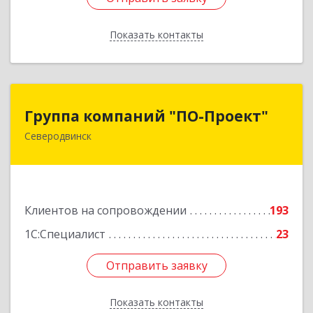
Показать контакты
Назад
Группа компаний "ПО-Проект"
Группа компаний "ПО-Проект"
Северодвинск
164500, Архангельская обл, Северодвинск г,
Бойчука ул, дом № 3, оф.401
Подробнее
Клиентов на сопровождении
193
1С:Специалист
23
Отправить заявку
Отправить заявку
Показать контакты
Назад