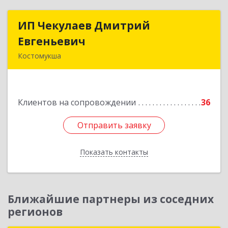
ИП Чекулаев Дмитрий
ИП Чекулаев Дмитрий
Евгеньевич
Евгеньевич
Костомукша
Подробнее
Клиентов на сопровождении
36
Отправить заявку
Отправить заявку
Показать контакты
Назад
Ближайшие партнеры из соседних
регионов