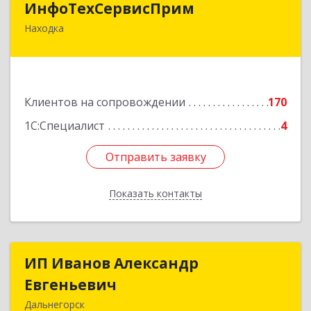
ИнфоТехСервисПрим
Находка
692916, Приморский край, Находка г,
Чернышевского ул, дом № 36, оф.305
Подробнее
Клиентов на сопровождении
170
1С:Специалист
4
Отправить заявку
Отправить заявку
Показать контакты
Назад
ИП Иванов Александр
ИП Иванов Александр
Евгеньевич
Евгеньевич
Дальнегорск