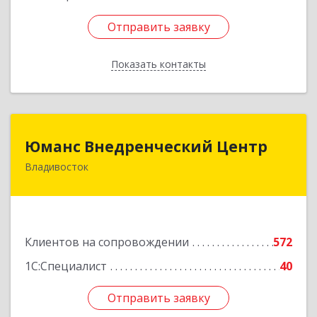
Отправить заявку
Отправить заявку
Показать контакты
Назад
Юманс Внедренческий Центр
Юманс Внедренческий Центр
Владивосток
690014, Приморский край, Владивосток г,
Некрасовская ул, дом № 48а
Подробнее
Клиентов на сопровождении
572
1С:Специалист
40
Отправить заявку
Отправить заявку