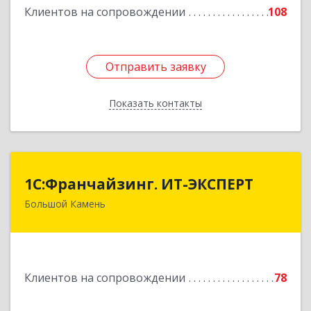
Клиентов на сопровождении
108
Отправить заявку
Отправить заявку
Показать контакты
Назад
1С:Франчайзинг. ИТ-ЭКСПЕРТ
1С:Франчайзинг. ИТ-ЭКСПЕРТ
Большой Камень
692806, Приморский край, Большой Камень г,
Карла Маркса ул, дом № 57, этаж 3
Подробнее
Клиентов на сопровождении
78