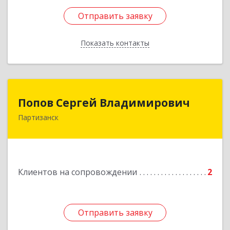
Отправить заявку
Отправить заявку
Показать контакты
Назад
Попов Сергей Владимирович
Попов Сергей Владимирович
Партизанск
692922, Приморский край, г. Находка, ул.
Пограничная, 30-18
Подробнее
Клиентов на сопровождении
2
Отправить заявку
Отправить заявку