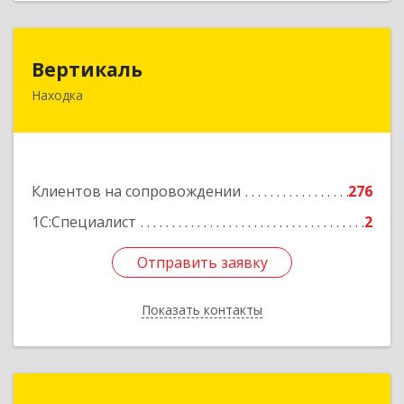
Вертикаль
Вертикаль
Находка
692928, Приморский край, Находка г,
Постышева ул, дом № 27
Подробнее
Клиентов на сопровождении
276
1С:Специалист
2
Отправить заявку
Отправить заявку
Показать контакты
Назад
ИнфоТехСервисПрим