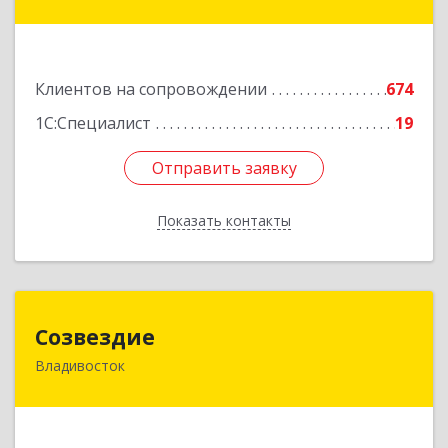
Фадеева, д. 10
Подробнее
Клиентов на сопровождении
674
1С:Специалист
19
Отправить заявку
Отправить заявку
Показать контакты
Назад
Созвездие
Созвездие
Владивосток
690069, Приморский край, Владивосток г,
Тухачевского ул, дом № 62, кв.94
Подробнее