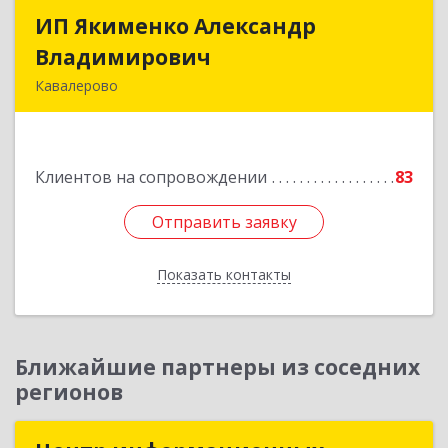
ИП Якименко Александр
ИП Якименко Александр
Владимирович
Владимирович
Кавалерово
692400, Приморский край, Кавалеровский р-н,
Горнореченский пгт, Октябрьская ул, дом № 5
Клиентов на сопровождении
83
Подробнее
Отправить заявку
Отправить заявку
Показать контакты
Назад
Ближайшие партнеры из соседних
регионов