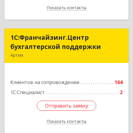
Показать контакты
Назад
1С:Франчайзинг.Центр
1С:Франчайзинг.Центр
бухгалтерской поддержки
бухгалтерской поддержки
Артем
692760, Приморский край, Артем г, Фрунзе ул,
дом № 54А, каб.21
Клиентов на сопровождении
164
Подробнее
1С:Специалист
2
Отправить заявку
Отправить заявку
Показать контакты
Назад