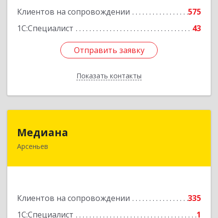
Клиентов на сопровождении
575
1С:Специалист
43
Отправить заявку
Отправить заявку
Показать контакты
Назад
Медиана
Медиана
Арсеньев
692330, Приморский край, Арсеньев г,
Ломоносова ул, дом № 24, кв.1
Подробнее
Клиентов на сопровождении
335
1С:Специалист
1