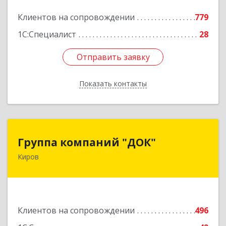
Подробнее
Клиентов на сопровождении
779
1С:Специалист
28
Отправить заявку
Отправить заявку
Показать контакты
Назад
Группа компаний "ДОК"
Группа компаний "ДОК"
Киров
610017, Кировская обл, Киров г, Горького ул,
дом № 17
Подробнее
Клиентов на сопровождении
496