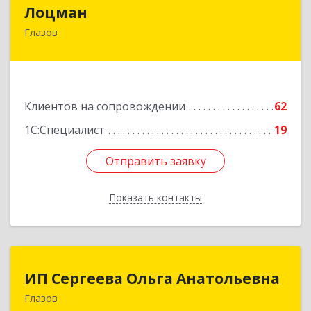
Лоцман
Лоцман
Глазов
427620, Удмуртская Респ, Глазов г, Сибирская
ул, дом № 20
Подробнее
Клиентов на сопровождении
62
1С:Специалист
19
Отправить заявку
Отправить заявку
Показать контакты
Назад
ИП Сергеева Ольга Анатольевна
ИП Сергеева Ольга Анатольевна
Глазов
427620, Удмуртская Респ, Глазов г,