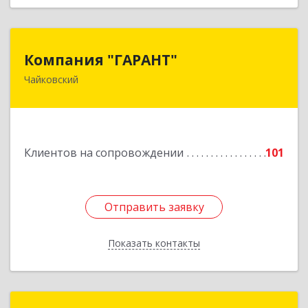
Компания "ГАРАНТ"
Компания "ГАРАНТ"
Чайковский
617760, Пермский край, Чайковский г, Карла
Маркса ул, дом № 31, оф.3
Подробнее
Клиентов на сопровождении
101
Отправить заявку
Отправить заявку
Показать контакты
Назад