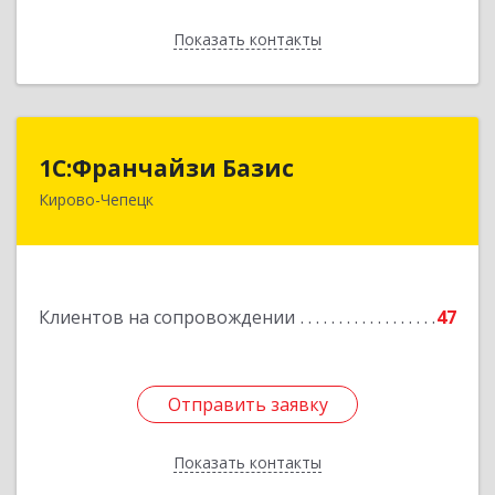
Показать контакты
Назад
1С:Франчайзи Базис
1С:Франчайзи Базис
Кирово-Чепецк
613044, Кировская обл, город Кирово-Чепецк
г.о., Кирово-Чепецк г, Школьная ул, дом № 2,
оф.323
Подробнее
Клиентов на сопровождении
47
Отправить заявку
Отправить заявку
Показать контакты
Назад