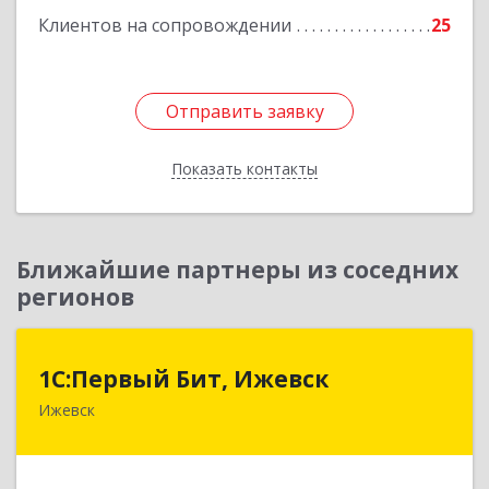
Клиентов на сопровождении
25
Отправить заявку
Отправить заявку
Показать контакты
Назад
Ближайшие партнеры из соседних
регионов
1С:Первый Бит, Ижевск
1С:Первый Бит, Ижевск
Ижевск
426008, Удмуртская Респ, Ижевск г,
Коммунаров ул, дом № 234