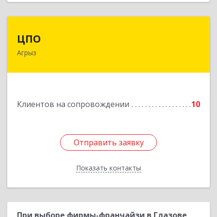
ЦПО
ЦПО
Агрыз
422230, Татарстан Респ (Татарстан), м.р-н
Агрызский, г.п. город Агрыз, Агрыз г, Гагарина
ул, дом № 70, пом.1000, пом.3
Подробнее
Клиентов на сопровождении
10
Отправить заявку
Отправить заявку
Показать контакты
Назад
При выборе фирмы-франчайзи в Глазове,