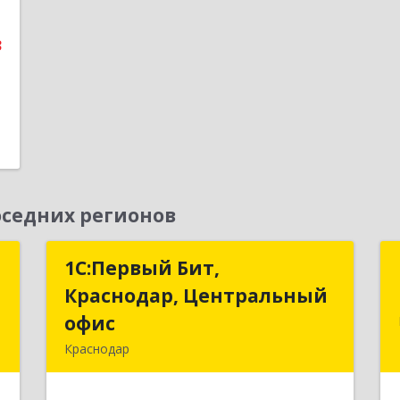
3
седних регионов
т
1С:Первый Бит,
1С:Первый Бит,
Краснодар, Центральный
Краснодар, Центральный
,
офис
офис
№
Краснодар
8
350051, Краснодарский край,
Краснодар г, Монтажников ул, дом №
е