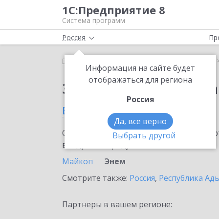
1С:Предприятие 8
Система программ
Россия
Пр
Главная
Сервисы ИТС
1С:Статус самозанятого
Информация на сайте будет
отображаться для региона
Заказать 1С:Статус с
Россия
в Энеме
Да, все верно
Ознакомьтесь с информационными карт
Выбрать другой
внедрение продукта.
Майкоп
Энем
Смотрите также:
Россия
,
Республика Ады
Партнеры в вашем регионе: