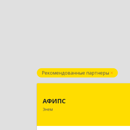
Рекомендованные партнеры
АФИП
АФИПС
385132, Адыгея Респ, Тахтамукайски
Энем
р-н, Энем пгт, Чкалова ул, дом № 1
Подробне