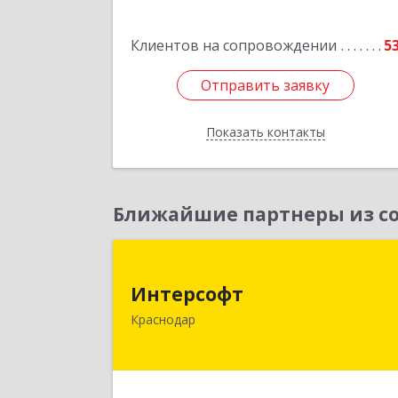
Клиентов на сопровождении
5
Отправить заявку
Отправить заявку
Показать контакты
Назад
Ближайшие партнеры из со
Интерсоф
Интерсофт
350020, Краснодарский край
Краснодар
Краснодар г, Рашпилевская ул, дом 
179/1, оф.61
Подробне