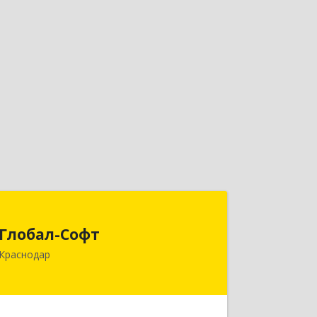
Глобал-Софт
Глобал-Софт
350018, Краснодарский край,
Краснодар
Краснодар г, Сормовская ул, дом № 7
Подробнее