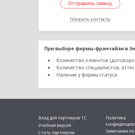
Отправить заявку
Отправить заявку
Показать контакты
Назад
При выборе фирмы-франчайзи в Эн
Количество клиентов (договоро
Количество специалистов, атте
Наличие у фирмы статуса
Вход для партнеров 1С
Политика
конфиденциа
Учебная версия
Замечания по
Стать партнером