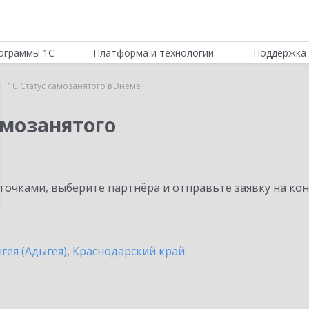
ограммы 1С
Платформа и технологии
Поддержка 
1С:Статус самозанятого в Энеме
амозанятого
очками, выберите партнёра и отправьте заявку на ко
гея (Адыгея)
,
Краснодарский край