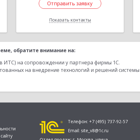
Отправить заявку
Отправить заявку
Показать контакты
Назад
еме, обратите внимание на:
в ИТС) на сопровождении у партнера фирмы 1С.
стованных на внедрение технологий и решений системы
Телефон:
+7 (495) 737-92-57
льности
Email:
site_v8@1c.ru
 сайту
Отдел продаж:
г. Москва
,
улица