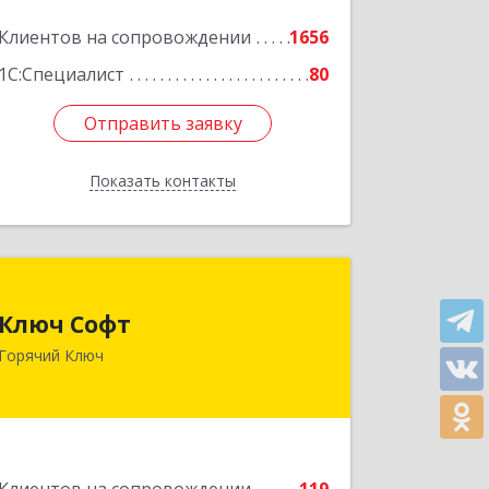
Клиентов на сопровождении
1656
1С:Специалист
80
Отправить заявку
Отправить заявку
Показать контакты
Назад
Ключ Софт
Ключ Софт
353287, Краснодарский край, Горячий
Горячий Ключ
Ключ г, Первомайский п, Бендуса ул,
дом № 13
Подробнее